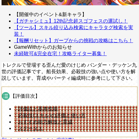
【開催中のイベント&新キャラ】
【ガチャシミュ】12th記念超スゴフェスの運試し！
【ツール】スキル絞り込み検索にキャラタグ検索を実
装！
【報酬リセット】ガープからの挑戦の攻略はこちら！
GameWithからのお知らせ
未経験可&完全在宅！攻略ライター募集！
トレクルで登場する歪んだ愛のけじめ バンダー・デッケン九
世の評価記事です。船長効果、必殺技の強い点や使い方を解
説しています。育成やパーティ編成時に参考にして下さい。
【評価目次】
評価点と基本性能
必殺技(スキル)の評価と使い方
おすすめ能力解放と育成
ステータス