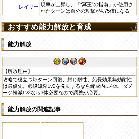
現率が上昇し、「“冥王”の指南」が使用さ
レイリー
れたターンは自分の攻撃が4.75倍になる
おすすめ能力解放と育成
能力解放
【解放理由】
攻略で役立つ毎ターン回復、封じ耐性、船長効果無効耐性
は最優先。必殺短縮Lv2を発動するなら編成内に4体、ダメ
ージ軽減Lv3なら3体必要なので調整が必要。
能力解放の関連記事