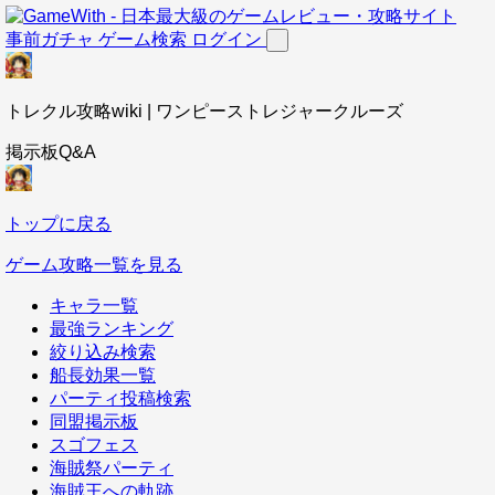
事前ガチャ
ゲーム検索
ログイン
トレクル攻略wiki | ワンピーストレジャークルーズ
掲示板Q&A
トップに戻る
ゲーム攻略一覧を見る
キャラ一覧
最強ランキング
絞り込み検索
船長効果一覧
パーティ投稿検索
同盟掲示板
スゴフェス
海賊祭パーティ
海賊王への軌跡