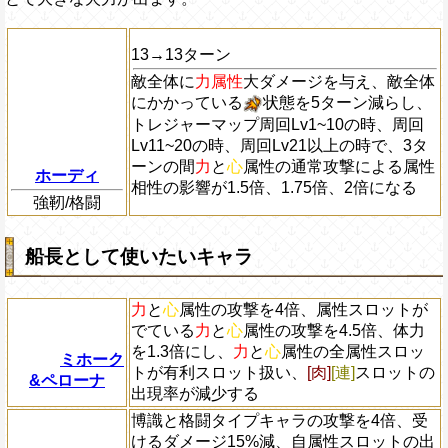
13→13ターン
敵全体に
力属性
大ダメージを与え、敵全体
にかかっている
状態を5ターン減らし、
トレジャーマップ周回Lv1~10の時、周回
Lv11~20の時、周回Lv21以上の時で、3タ
ーンの間
力
と
心
属性の通常攻撃による属性
ホーディ
相性の影響が1.5倍、1.75倍、2倍になる
強靭/格闘
船長として使いたいキャラ
力
と
心
属性の攻撃を4倍、属性スロットが
でている
力
と
心
属性の攻撃を4.5倍、体力
を1.3倍にし、
力
と
心
属性の全属性スロッ
ミホーク
トが有利スロット扱い、
[肉]
[連]
スロットの
&ペローナ
出現率が減少する
博識と格闘タイプキャラの攻撃を4倍、受
けるダメージ15%減、自属性スロットの出