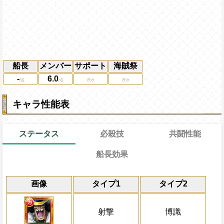
船長
メンバー
サポート
海賊祭
-
6.0
キャラ性能表
ステータス
必殺技
共闘性能
船長効果
通常
13→13ターン
通常時
共闘性能
限界突破
画像
タイプ1
タイプ2
射撃タイプキャラの攻撃を1.5倍にする
冒険開始時の必殺ター
通常時
属性
キャラの攻撃を6倍
敵1体に
力属性
Lv上限突破
大ダメージを与え、一味に
船長効果
射撃
博識
にし、他の属性キャラの
撃力ダウン状態を3ターン回復、トレジャ