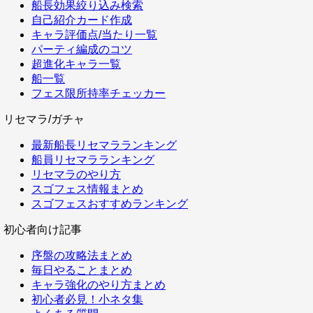
船長効果絞り込み検索
自己紹介カード作成
キャラ評価点/当たり一覧
パーティ編成のコツ
超進化キャラ一覧
船一覧
フェス限所持率チェッカー
リセマラ/ガチャ
最新船長リセマラランキング
船員リセマラランキング
リセマラのやり方
スゴフェス情報まとめ
スゴフェスおすすめランキング
初心者向け記事
序盤の攻略法まとめ
毎日やることまとめ
キャラ強化のやり方まとめ
初心者必見！小ネタ集