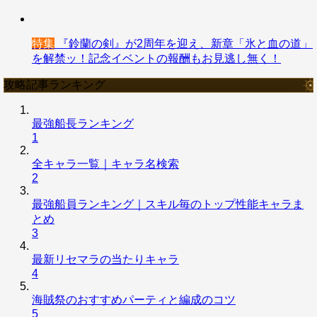
特集
『鈴蘭の剣』が2周年を迎え、新章「氷と血の道」
を解禁ッ！記念イベントの報酬もお見逃し無く！
攻略記事ランキング
最強船長ランキング
1
全キャラ一覧｜キャラ名検索
2
最強船員ランキング｜スキル毎のトップ性能キャラま
とめ
3
最新リセマラの当たりキャラ
4
海賊祭のおすすめパーティと編成のコツ
5