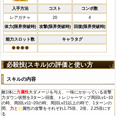
倍、体力を1.25倍にす
Lv1~10の時、周回Lv11~20の時、周回L
入手方法
ターンの間、
コスト
力
と
心
ターン数：8
属性の攻撃をそれぞれ1
コンボ数
2.25倍にする
敵1体のHPを25%減
レアガチャ
20
4
体力の上限を無視して
上限突破
×30倍の全プレイヤ
体力(限界突破時)
攻撃(限界突破時)
回復(限界突破時)
必殺技
(最大体力の2倍上限
えている時、体力満タ
能力スロット数
キャラタグ
になる)、全プレイヤ
果無効を2ターン回復
2ターンの間敵全体の
アクション
を30%下げ、博識タイ
必殺技(スキル)の評価と使い方
げる
スキルの内容
敵1体に
力属性
大ダメージを与え、一味にかかっている攻撃
力ダウン状態を3ターン回復、トレジャーマップ周回Lv1~10
の時、周回Lv11~20の時、周回Lv21以上の時で、1ターンの
間、
力
と
心
属性の攻撃をそれぞれ1.75倍、2倍、2.25倍にす
る