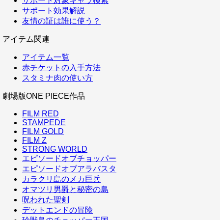
サポート対象キャラ検索
サポート効果解説
友情の証は誰に使う？
アイテム関連
アイテム一覧
赤チケットの入手方法
スタミナ肉の使い方
劇場版ONE PIECE作品
FILM RED
STAMPEDE
FILM GOLD
FILM Z
STRONG WORLD
エピソードオブチョッパー
エピソードオブアラバスタ
カラクリ島のメカ巨兵
オマツリ男爵と秘密の島
呪われた聖剣
デットエンドの冒険