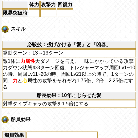
体力
攻撃力
回復力
限界突破時
スキル
必殺技：投げかける「愛」と「凶器」
発動ターン：13→13ターン
敵1体に
力属性
大ダメージを与え、一味にかかっている攻撃
力ダウン状態を3ターン回復、トレジャーマップ周回Lv1~10
の時、周回Lv11~20の時、周回Lv21以上の時で、1ターンの
間、
力
と
心
属性の攻撃をそれぞれ1.75倍、2倍、2.25倍にす
る
船長効果：10年こじらせた愛
射撃タイプキャラの攻撃を1.5倍にする
船員効果
船員効果