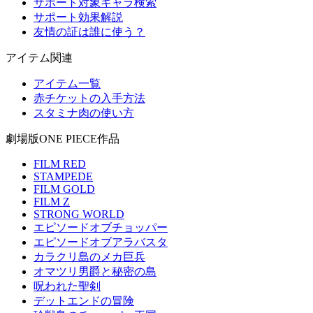
サポート対象キャラ検索
サポート効果解説
友情の証は誰に使う？
アイテム関連
アイテム一覧
赤チケットの入手方法
スタミナ肉の使い方
劇場版ONE PIECE作品
FILM RED
STAMPEDE
FILM GOLD
FILM Z
STRONG WORLD
エピソードオブチョッパー
エピソードオブアラバスタ
カラクリ島のメカ巨兵
オマツリ男爵と秘密の島
呪われた聖剣
デットエンドの冒険