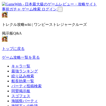
事前ガチャ
ゲーム検索
ログイン
トレクル攻略wiki | ワンピーストレジャークルーズ
掲示板Q&A
トップに戻る
ゲーム攻略一覧を見る
キャラ一覧
最強ランキング
絞り込み検索
船長効果一覧
パーティ投稿検索
同盟掲示板
スゴフェス
海賊祭パーティ
海賊王への軌跡