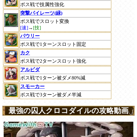
ボス戦で技属性強化
突撃パイレーツ(緑)
ボス戦でスロット変換
[速]
→
[技]
パウリー
ボス戦で1ターンスロット固定
カク
ボス戦で2ターンスロット強化
アルビダ
ボス戦で1ターン被ダメ80%減
スモーカー
ボス戦で3ターン被ダメ半減
最強の囚人クロコダイルの攻略動画