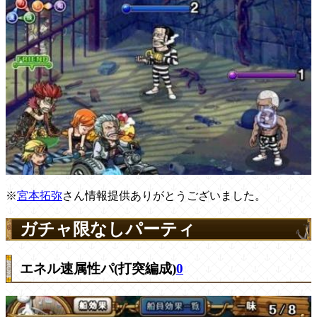
※
宮本拓弥
さん情報提供ありがとうございました。
ガチャ限なしパーティ
エネル速属性パ(打突編成)
0