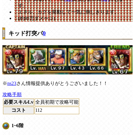
す。
エネル、カクを発動して一気に倒しきります。
(約80万ダメージ)
キッド打突パ
0
※
ns23
さん情報提供ありがとうございました！！
攻略手順
必要スキルLv
全員初期で攻略可能
コスト
112
1~6階