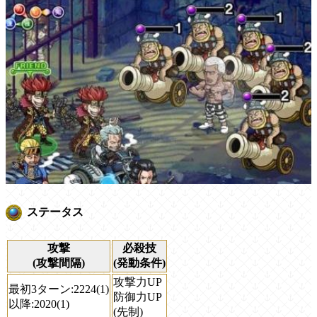
ステータス
攻撃
必殺技
(攻撃間隔)
(発動条件)
攻撃力UP
最初3ターン:2224(1)
防御力UP
以降:2020(1)
(先制)