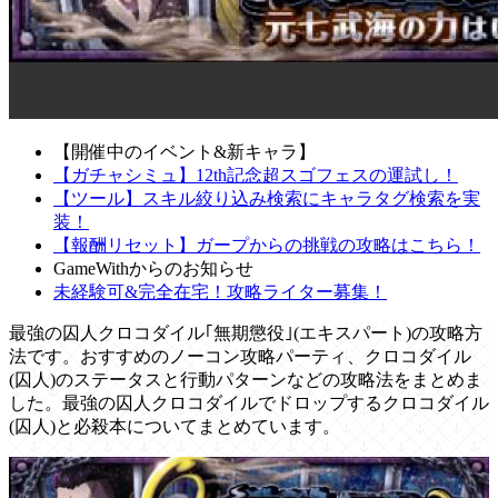
【開催中のイベント&新キャラ】
【ガチャシミュ】12th記念超スゴフェスの運試し！
【ツール】スキル絞り込み検索にキャラタグ検索を実
装！
【報酬リセット】ガープからの挑戦の攻略はこちら！
GameWithからのお知らせ
未経験可&完全在宅！攻略ライター募集！
最強の囚人クロコダイル｢無期懲役｣(エキスパート)の攻略方
法です。おすすめのノーコン攻略パーティ、クロコダイル
(囚人)のステータスと行動パターンなどの攻略法をまとめま
した。最強の囚人クロコダイルでドロップするクロコダイル
(囚人)と必殺本についてまとめています。