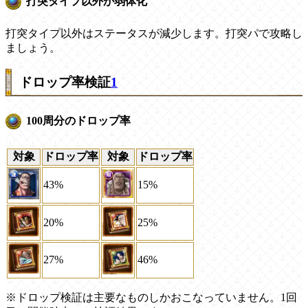
打突タイプ以外が弱体化
打突タイプ以外はステータスが減少します。打突パで攻略し
ましょう。
ドロップ率検証
1
100周分のドロップ率
対象
ドロップ率
対象
ドロップ率
43%
15%
20%
25%
27%
46%
※ドロップ検証は主要なものしかおこなっていません。1回