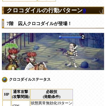
クロコダイルの行動パターン
0
7階 囚人クロコダイルが登場！
クロコダイルステータス
通常攻撃
必殺技
HP
(攻撃間隔)
(発動条件)
状態異常無効化19ターン
4796