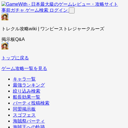
事前ガチャ
ゲーム検索
ログイン
トレクル攻略wiki | ワンピーストレジャークルーズ
掲示板Q&A
トップに戻る
ゲーム攻略一覧を見る
キャラ一覧
最強ランキング
絞り込み検索
船長効果一覧
パーティ投稿検索
同盟掲示板
スゴフェス
海賊祭パーティ
海賊王への軌跡