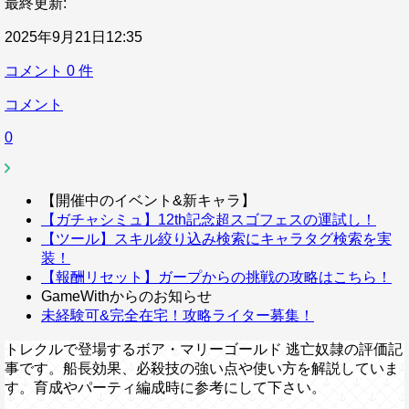
最終更新:
2025年9月21日12:35
コメント
0
件
コメント
0
【開催中のイベント&新キャラ】
【ガチャシミュ】12th記念超スゴフェスの運試し！
【ツール】スキル絞り込み検索にキャラタグ検索を実
装！
【報酬リセット】ガープからの挑戦の攻略はこちら！
GameWithからのお知らせ
未経験可&完全在宅！攻略ライター募集！
トレクルで登場するボア・マリーゴールド 逃亡奴隷の評価記
事です。船長効果、必殺技の強い点や使い方を解説していま
す。育成やパーティ編成時に参考にして下さい。