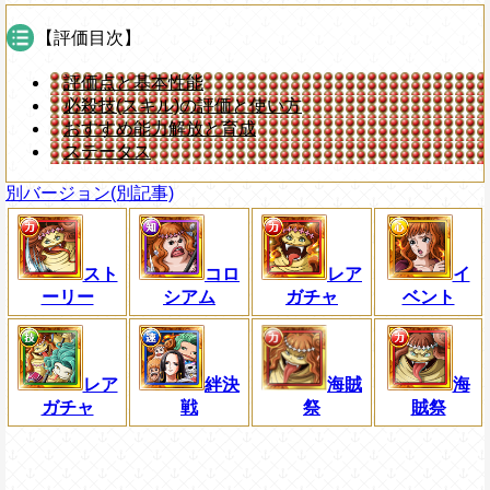
【評価目次】
評価点と基本性能
必殺技(スキル)の評価と使い方
おすすめ能力解放と育成
ステータス
別バージョン(別記事)
スト
コロ
レア
イ
ーリー
シアム
ガチャ
ベント
レア
絆決
海賊
海
ガチャ
戦
祭
賊祭