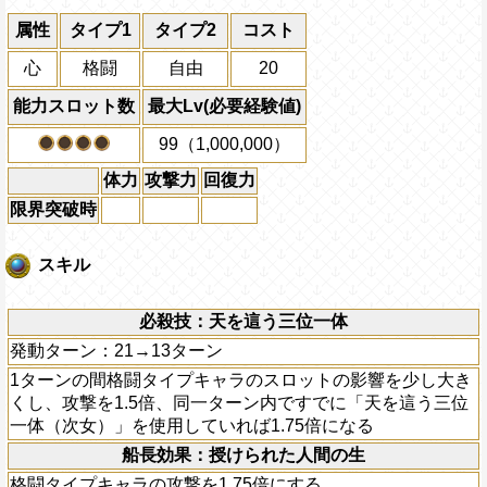
属性
タイプ1
タイプ2
コスト
心
格闘
自由
20
能力スロット数
最大Lv(必要経験値)
99（1,000,000）
体力
攻撃力
回復力
限界突破時
スキル
必殺技：天を這う三位一体
発動ターン：21→13ターン
1ターンの間格闘タイプキャラのスロットの影響を少し大き
くし、攻撃を1.5倍、同一ターン内ですでに「天を這う三位
一体（次女）」を使用していれば1.75倍になる
船長効果：授けられた人間の生
格闘タイプキャラの攻撃を1.75倍にする