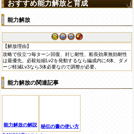
おすすめ能力解放と育成
げる
能力解放
【解放理由】
攻略で役立つ毎ターン回復、封じ耐性、船長効果無効耐性
は最優先。必殺短縮Lv2を発動するなら編成内に4体、ダメ
ージ軽減Lv3なら3体必要なので調整が必要。
能力解放の関連記事
能力解放の解説
秘伝の書の使い方