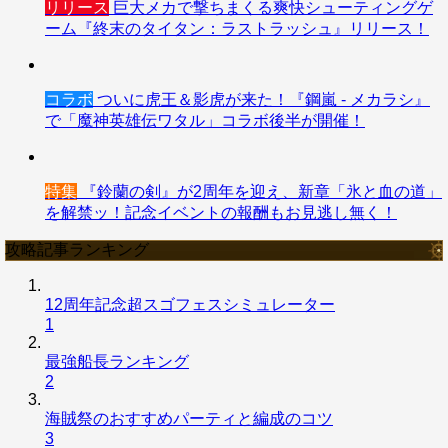
リリース
巨大メカで撃ちまくる爽快シューティングゲ
ーム『終末のタイタン：ラストラッシュ』リリース！
コラボ
ついに虎王＆影虎が来た！『鋼嵐 - メカラシ』
で「魔神英雄伝ワタル」コラボ後半が開催！
特集
『鈴蘭の剣』が2周年を迎え、新章「氷と血の道」
を解禁ッ！記念イベントの報酬もお見逃し無く！
攻略記事ランキング
12周年記念超スゴフェスシミュレーター
1
最強船長ランキング
2
海賊祭のおすすめパーティと編成のコツ
3