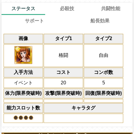
ステータス
必殺技
共闘性能
サポート
船長効果
通常
21→13ターン
通常時
共闘性能
効果
限界突破
画像
タイプ1
タイプ2
自分の基礎ステータスの4%をサポート対
格闘タイプキャラの攻撃を1.75倍にする
冒険開始時の必殺ター
通常時
ステータスに上乗せする
属性
キャラの攻撃を6倍
1ターンの間格闘タイプキャラのスロット
Lv上限突破
船長効果
格闘
自由
にし、他の属性キャラの
きくし、攻撃を1.5倍、同一ターン内です
対象
倍、体力を1.25倍にす
三位一体（次女）」を使用していれば1.7
ソニア ハンコック
入手方法
コスト
ターン数：8
コンボ数
上限突破
敵1体のHPを25%減
イベント
20
5
体力の上限を無視して
×30倍の全プレイヤ
体力(限界突破時)
攻撃(限界突破時)
回復(限界突破時)
必殺技
(最大体力の2倍上限
えている時、体力満タ
能力スロット数
キャラタグ
になる)、全プレイヤ
果無効を2ターン回復
2ターンの間敵全体の
アクション
を30%下げ、自由タイ