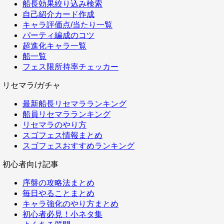
船長効果絞り込み検索
自己紹介カード作成
キャラ評価点/当たり一覧
パーティ編成のコツ
超進化キャラ一覧
船一覧
フェス限所持率チェッカー
リセマラ/ガチャ
最新船長リセマラランキング
船員リセマラランキング
リセマラのやり方
スゴフェス情報まとめ
スゴフェスおすすめランキング
初心者向け記事
序盤の攻略法まとめ
毎日やることまとめ
キャラ強化のやり方まとめ
初心者必見！小ネタ集