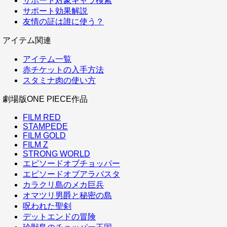
サポート対象キャラ検索
サポート効果解説
友情の証は誰に使う？
アイテム関連
アイテム一覧
赤チケットの入手方法
スタミナ肉の使い方
劇場版ONE PIECE作品
FILM RED
STAMPEDE
FILM GOLD
FILM Z
STRONG WORLD
エピソードオブチョッパー
エピソードオブアラバスタ
カラクリ島のメカ巨兵
オマツリ男爵と秘密の島
呪われた聖剣
デットエンドの冒険