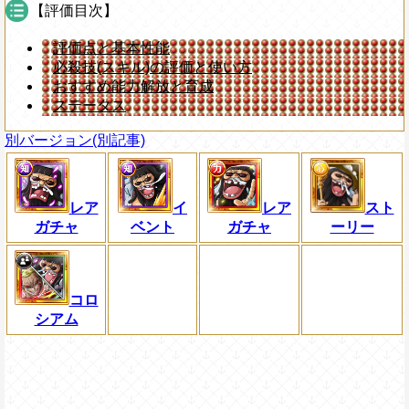
【評価目次】
評価点と基本性能
必殺技(スキル)の評価と使い方
おすすめ能力解放と育成
ステータス
別バージョン(別記事)
レア
イ
レア
スト
ガチャ
ベント
ガチャ
ーリー
コロ
シアム