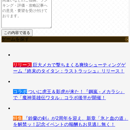
ゲームを探す
リリース
巨大メカで撃ちまくる爽快シューティングゲ
ーム『終末のタイタン：ラストラッシュ』リリース！
コラボ
ついに虎王＆影虎が来た！『鋼嵐 - メカラシ』
で「魔神英雄伝ワタル」コラボ後半が開催！
特集
『鈴蘭の剣』が2周年を迎え、新章「氷と血の道」
を解禁ッ！記念イベントの報酬もお見逃し無く！