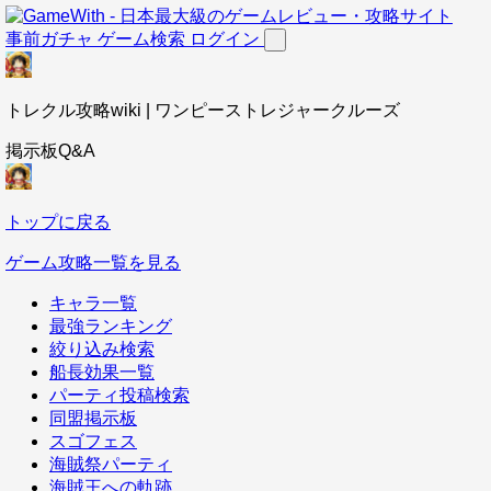
事前ガチャ
ゲーム検索
ログイン
トレクル攻略wiki | ワンピーストレジャークルーズ
掲示板Q&A
トップに戻る
ゲーム攻略一覧を見る
キャラ一覧
最強ランキング
絞り込み検索
船長効果一覧
パーティ投稿検索
同盟掲示板
スゴフェス
海賊祭パーティ
海賊王への軌跡