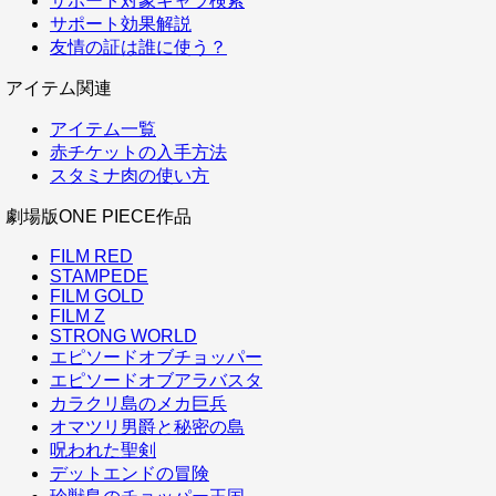
サポート対象キャラ検索
サポート効果解説
友情の証は誰に使う？
アイテム関連
アイテム一覧
赤チケットの入手方法
スタミナ肉の使い方
劇場版ONE PIECE作品
FILM RED
STAMPEDE
FILM GOLD
FILM Z
STRONG WORLD
エピソードオブチョッパー
エピソードオブアラバスタ
カラクリ島のメカ巨兵
オマツリ男爵と秘密の島
呪われた聖剣
デットエンドの冒険