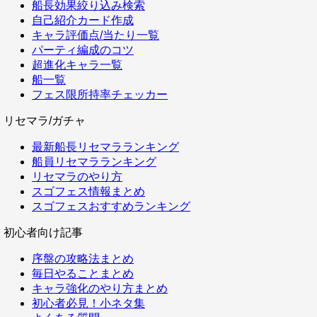
船長効果絞り込み検索
自己紹介カード作成
キャラ評価点/当たり一覧
パーティ編成のコツ
超進化キャラ一覧
船一覧
フェス限所持率チェッカー
リセマラ/ガチャ
最新船長リセマラランキング
船員リセマラランキング
リセマラのやり方
スゴフェス情報まとめ
スゴフェスおすすめランキング
初心者向け記事
序盤の攻略法まとめ
毎日やることまとめ
キャラ強化のやり方まとめ
初心者必見！小ネタ集