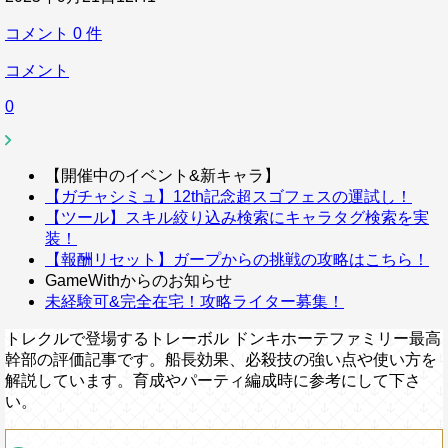
コメント
0
件
コメント
0
【開催中のイベント&新キャラ】
【ガチャシミュ】12th記念超スゴフェスの運試し！
【ツール】スキル絞り込み検索にキャラタグ検索を実
装！
【報酬リセット】ガープからの挑戦の攻略はこちら！
GameWithからのお知らせ
未経験可&完全在宅！攻略ライター募集！
トレクルで登場するトレーボル ドンキホーテファミリー最高
幹部の評価記事です。船長効果、必殺技の強い点や使い方を
解説しています。育成やパーティ編成時に参考にして下さ
い。