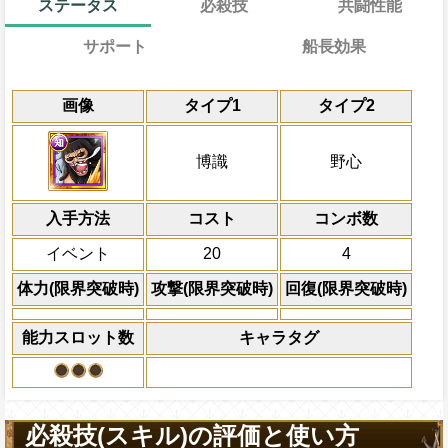
ステータス
必殺技
共闘性能
サポート
船長効果
通常
19→12ターン
効果
共闘性能
通常時
限界突破
画像
タイプ1
タイプ2
技属性から受けるダメージを3%減らす
知属性の攻撃を2.25倍、体力を1.2倍に
冒険開始時の必殺ター
通常時
ジを10％減らす
属性
キャラの攻撃を6倍
敵全体の攻撃を1ターン遅延させ、2ター
対象
船長効果
博識
野心
にし、他の属性キャラの
時に敵全体にキャラの攻撃×20倍の知属
Lv上限突破
ドフラミンゴ
倍、体力を1.25倍にす
る
入手方法
コスト
ターン数：8
コンボ数
上限突破
敵1体のHPを25%減
イベント
20
4
体力の上限を無視して
×30倍の全プレイヤ
体力(限界突破時)
攻撃(限界突破時)
回復(限界突破時)
必殺技
(最大体力の2倍上限
えている時、体力満タ
能力スロット数
キャラタグ
になる)、全プレイヤ
果無効を2ターン回復
2ターンの間敵全体の
アクション
を30%下げ、野心タイ
必殺技(スキル)の評価と使い方
げる