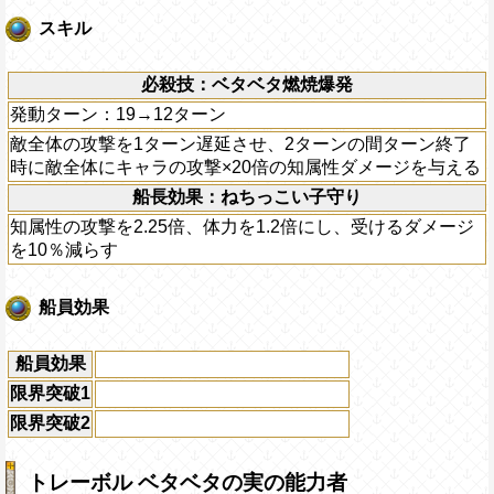
スキル
必殺技：ベタベタ燃焼爆発
発動ターン：19→12ターン
敵全体の攻撃を1ターン遅延させ、2ターンの間ターン終了
時に敵全体にキャラの攻撃×20倍の知属性ダメージを与える
船長効果：ねちっこい子守り
知属性の攻撃を2.25倍、体力を1.2倍にし、受けるダメージ
を10％減らす
船員効果
船員効果
限界突破1
限界突破2
トレーボル ベタベタの実の能力者