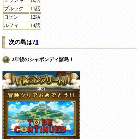
フランキー
10話
ブルック
11話
ロビン
12話
ルフィ
14話
次の島は?
8
2年後のシャボンディ諸島！