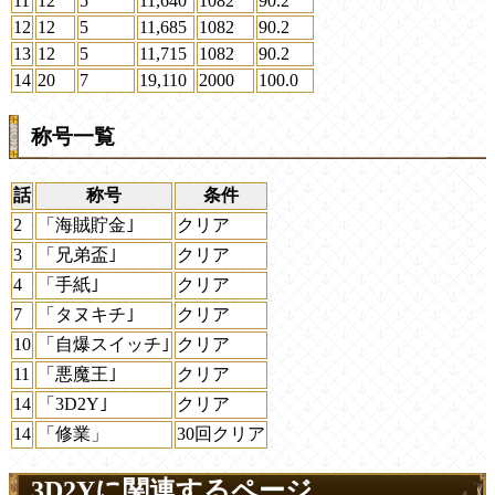
11
12
5
11,640
1082
90.2
12
12
5
11,685
1082
90.2
13
12
5
11,715
1082
90.2
14
20
7
19,110
2000
100.0
称号一覧
話
称号
条件
2
「海賊貯金｣
クリア
3
「兄弟盃｣
クリア
4
「手紙｣
クリア
7
「タヌキチ｣
クリア
10
「自爆スイッチ｣
クリア
11
「悪魔王｣
クリア
14
「3D2Y｣
クリア
14
「修業」
30回クリア
3D2Yに関連するページ