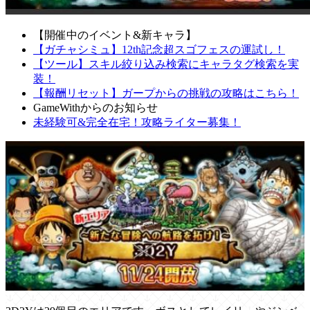
【開催中のイベント&新キャラ】
【ガチャシミュ】12th記念超スゴフェスの運試し！
【ツール】スキル絞り込み検索にキャラタグ検索を実
装！
【報酬リセット】ガープからの挑戦の攻略はこちら！
GameWithからのお知らせ
未経験可&完全在宅！攻略ライター募集！