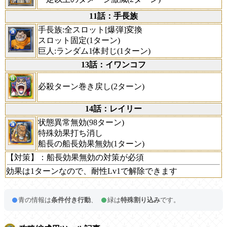
11話：手長族
手長族:全スロット[爆弾]変換
スロット固定(1ターン)
巨人:ランダム1体封じ(1ターン)
13話：イワンコフ
必殺ターン巻き戻し(2ターン)
14話：レイリー
状態異常無効(98ターン)
特殊効果打ち消し
船長の船長効果無効(1ターン)
【対策】
：船長効果無効の対策が必須
効果は1ターンなので、耐性Lv1で解除できます
青の情報は
条件付き行動
、
緑は
特殊割り込み
です。