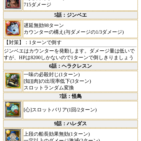
715ダメージ
5話：ジンベエ
遅延無効98ターン
カウンターの構え(与ダメージの1/3ダメージ)
【対策】
：1ターンで倒す
ジンベエはカウンターを発動します。ダメージ量は低いで
すが、HPは8200しかないので1ターンで倒しきりましょう
6話：ヘラクレスン
一味の必殺封じ(1ターン)
[知][肉]の出現率低下(3ターン)
スロットランダム変換
7話：怪鳥
[心]スロットバリア(1回/2ターン)
9話：ハレダス
上段の船長効果無効(1ターン)
一定以上のダメージ激減(2ターン)