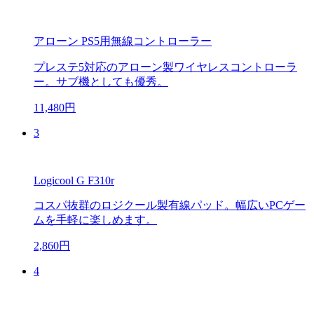
アローン PS5用無線コントローラー
プレステ5対応のアローン製ワイヤレスコントローラ
ー。サブ機としても優秀。
11,480円
3
Logicool G F310r
コスパ抜群のロジクール製有線パッド。幅広いPCゲー
ムを手軽に楽しめます。
2,860円
4