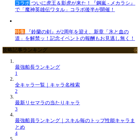
コラボ
ついに虎王＆影虎が来た！『鋼嵐 - メカラシ』
で「魔神英雄伝ワタル」コラボ後半が開催！
特集
『鈴蘭の剣』が2周年を迎え、新章「氷と血の
道」を解禁ッ！記念イベントの報酬もお見逃し無く！
攻略記事ランキング
最強船長ランキング
1
全キャラ一覧｜キャラ名検索
2
最新リセマラの当たりキャラ
3
最強船員ランキング｜スキル毎のトップ性能キャラま
とめ
4