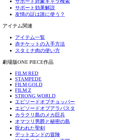
サポート対象キャラ検索
サポート効果解説
友情の証は誰に使う？
アイテム関連
アイテム一覧
赤チケットの入手方法
スタミナ肉の使い方
劇場版ONE PIECE作品
FILM RED
STAMPEDE
FILM GOLD
FILM Z
STRONG WORLD
エピソードオブチョッパー
エピソードオブアラバスタ
カラクリ島のメカ巨兵
オマツリ男爵と秘密の島
呪われた聖剣
デットエンドの冒険