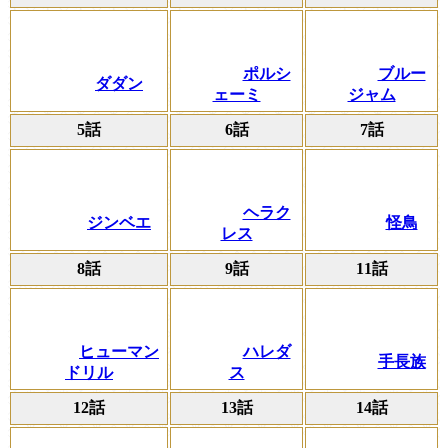
ポルシ
ブルー
ダダン
ェーミ
ジャム
5話
6話
7話
ヘラク
ジンベエ
怪鳥
レス
8話
9話
11話
ヒューマン
ハレダ
手長族
ドリル
ス
12話
13話
14話