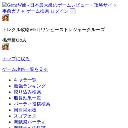
事前ガチャ
ゲーム検索
ログイン
トレクル攻略wiki | ワンピーストレジャークルーズ
掲示板Q&A
トップに戻る
ゲーム攻略一覧を見る
キャラ一覧
最強ランキング
絞り込み検索
船長効果一覧
パーティ投稿検索
同盟掲示板
スゴフェス
海賊祭パーティ
海賊王への軌跡