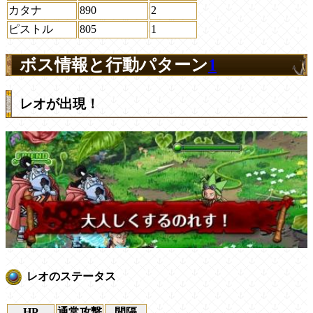
カタナ
890
2
ピストル
805
1
ボス情報と行動パターン
1
レオが出現！
レオのステータス
HP
通常攻撃
間隔