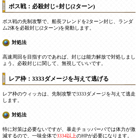
ボス戦：必殺封じ+封じ(2ターン)
ボス戦の先制攻撃で、船長フレンドを2ターン封じ、ランダ
ム2体を必殺封じ(2ターン)を発動します。
対処法
高速周回を目指すのであれば、封じは能力解放で対処しまし
ょう。必殺封じに関して、無視していいです。
レア枠：3333ダメージを与えて逃げる
レア枠のウィッカは、先制攻撃で3333ダメージを与えて逃走
します。
対処法
特に対策は必要ないですが、暴走チョッパーパでは体力が激
減するので、一味全体で
3334以上
のHPが必要になります。