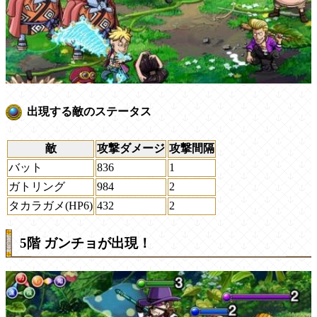
出現する敵のステータス
敵
攻撃ダメージ
攻撃間隔
バット
836
1
ガトリング
984
2
タカラガメ(HP6)
432
2
5階 ガンチョが出現！