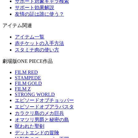
サポート対象キャラ検索
サポート効果解説
友情の証は誰に使う？
アイテム関連
アイテム一覧
赤チケットの入手方法
スタミナ肉の使い方
劇場版ONE PIECE作品
FILM RED
STAMPEDE
FILM GOLD
FILM Z
STRONG WORLD
エピソードオブチョッパー
エピソードオブアラバスタ
カラクリ島のメカ巨兵
オマツリ男爵と秘密の島
呪われた聖剣
デットエンドの冒険