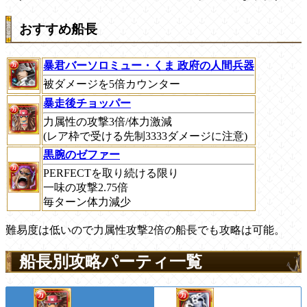
おすすめ船長
暴君バーソロミュー・くま 政府の人間兵器
被ダメージを5倍カウンター
暴走後チョッパー
力属性の攻撃3倍/体力激減
(レア枠で受ける先制3333ダメージに注意)
黒腕のゼファー
PERFECTを取り続ける限り
一味の攻撃2.75倍
毎ターン体力減少
難易度は低いので力属性攻撃2倍の船長でも攻略は可能。
船長別攻略パーティ一覧