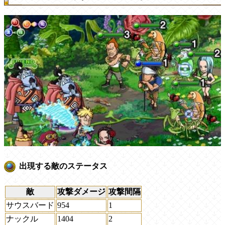
出現する敵のステータス
敵
攻撃ダメージ
攻撃間隔
サウスバード
954
1
ナックル
1404
2