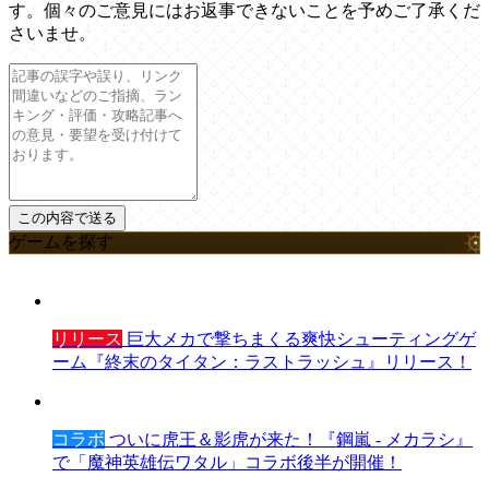
す。個々のご意見にはお返事できないことを予めご了承くだ
さいませ。
ゲームを探す
リリース
巨大メカで撃ちまくる爽快シューティングゲ
ーム『終末のタイタン：ラストラッシュ』リリース！
コラボ
ついに虎王＆影虎が来た！『鋼嵐 - メカラシ』
で「魔神英雄伝ワタル」コラボ後半が開催！