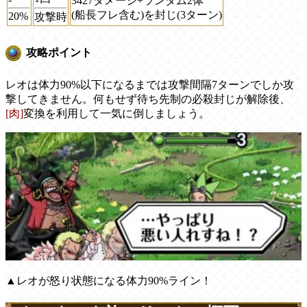
3427ダメージ+ランダム2体
(船長フレ含む)を封じ(3ターン)
20%
攻撃時
攻略ポイント
レオは体力90%以下になるまでは攻撃間隔7ターンでしか攻
撃してきません。何もせず待ち先制の必殺封じが解除後、
[肉]
変換を利用して一気に倒しましょう。
▲レオが怒り状態になる体力90%ライン！