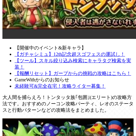
【開催中のイベント&新キャラ】
【ガチャシミュ】12th記念超スゴフェスの運試し！
【ツール】スキル絞り込み検索にキャラタグ検索を実
装！
【報酬リセット】ガープからの挑戦の攻略はこちら！
GameWithからのお知らせ
未経験可&完全在宅！攻略ライター募集！
大人間を捕らえろ！トンタッタ族｢包囲｣(エリート)の攻略方
法です。おすすめのノーコン攻略パーティ、レオのステータ
スと行動パターンなどの攻略法をまとめました。