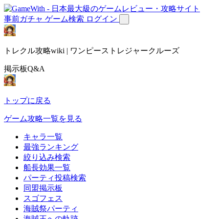
事前ガチャ
ゲーム検索
ログイン
トレクル攻略wiki | ワンピーストレジャークルーズ
掲示板Q&A
トップに戻る
ゲーム攻略一覧を見る
キャラ一覧
最強ランキング
絞り込み検索
船長効果一覧
パーティ投稿検索
同盟掲示板
スゴフェス
海賊祭パーティ
海賊王への軌跡