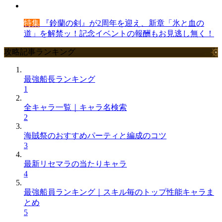
特集
『鈴蘭の剣』が2周年を迎え、新章「氷と血の
道」を解禁ッ！記念イベントの報酬もお見逃し無く！
攻略記事ランキング
最強船長ランキング
1
全キャラ一覧｜キャラ名検索
2
海賊祭のおすすめパーティと編成のコツ
3
最新リセマラの当たりキャラ
4
最強船員ランキング｜スキル毎のトップ性能キャラま
とめ
5