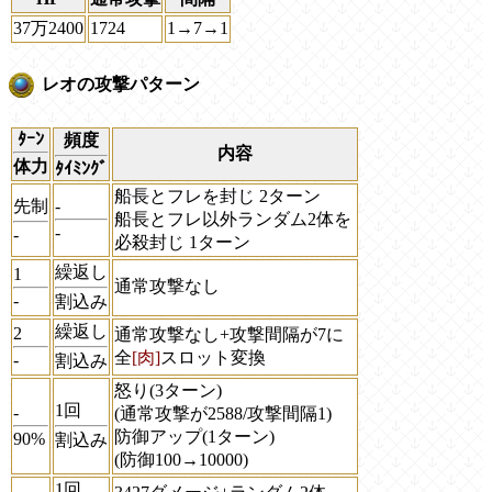
37万2400
1724
1→7→1
レオの攻撃パターン
ﾀｰﾝ
頻度
内容
体力
ﾀｲﾐﾝｸﾞ
船長とフレを封じ 2ターン
先制
-
船長とフレ以外ランダム2体を
-
-
必殺封じ 1ターン
繰返し
1
通常攻撃なし
-
割込み
繰返し
2
通常攻撃なし+攻撃間隔が7に
全
[肉]
スロット変換
-
割込み
怒り(3ターン)
1回
-
(通常攻撃が2588/攻撃間隔1)
防御アップ(1ターン)
90%
割込み
(防御100→10000)
1回
-