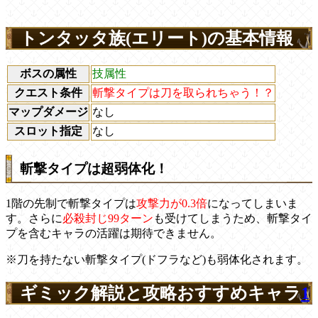
トンタッタ族(エリート)の基本情報
ボスの属性
技属性
クエスト条件
斬撃タイプは刀を取られちゃう！？
マップダメージ
なし
スロット指定
なし
斬撃タイプは超弱体化！
1階の先制で斬撃タイプは
攻撃力が0.3倍
になってしまいま
す。さらに
必殺封じ99ターン
も受けてしまうため、斬撃タイ
プを含むキャラの活躍は期待できません。
※刀を持たない斬撃タイプ(ドフラなど)も弱体化されます。
ギミック解説と攻略おすすめキャラ
1