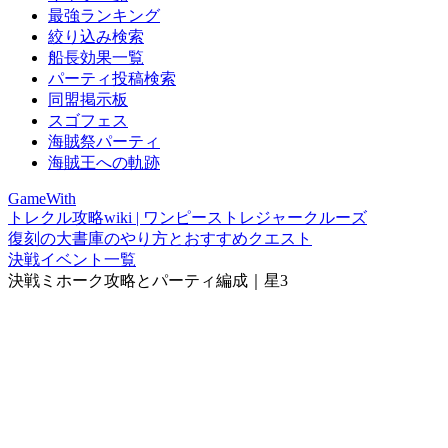
最強ランキング
絞り込み検索
船長効果一覧
パーティ投稿検索
同盟掲示板
スゴフェス
海賊祭パーティ
海賊王への軌跡
GameWith
トレクル攻略wiki | ワンピーストレジャークルーズ
復刻の大書庫のやり方とおすすめクエスト
決戦イベント一覧
決戦ミホーク攻略とパーティ編成｜星3