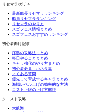
リセマラ/ガチャ
最新船長リセマラランキング
船員リセマラランキング
リセマラのやり方
スゴフェス情報まとめ
スゴフェスおすすめランキング
初心者向け記事
序盤の攻略法まとめ
毎日やることまとめ
キャラ強化のやり方まとめ
初心者必見！小ネタ集
よくある質問
優先して育成するキャラまとめ
海賊レベル上げの効率的な方法
コスト上限の上げ方解説
クエスト攻略
大航海