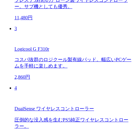
プレステ5対応のアローン製ワイヤレスコントローラ
ー。サブ機としても優秀。
11,480円
3
Logicool G F310r
コスパ抜群のロジクール製有線パッド。幅広いPCゲー
ムを手軽に楽しめます。
2,860円
4
DualSense ワイヤレスコントローラー
圧倒的な没入感を生むPS5純正ワイヤレスコントロー
ラー。