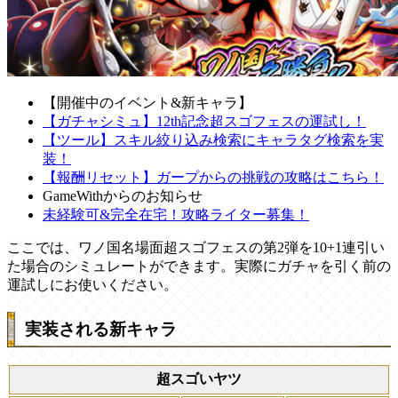
【開催中のイベント&新キャラ】
【ガチャシミュ】12th記念超スゴフェスの運試し！
【ツール】スキル絞り込み検索にキャラタグ検索を実
装！
【報酬リセット】ガープからの挑戦の攻略はこちら！
GameWithからのお知らせ
未経験可&完全在宅！攻略ライター募集！
ここでは、ワノ国名場面超スゴフェスの第2弾を10+1連引い
た場合のシミュレートができます。実際にガチャを引く前の
運試しにお使いください。
実装される新キャラ
超スゴいヤツ