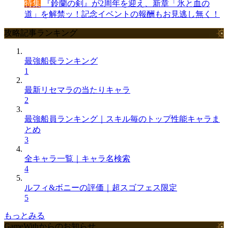
特集
『鈴蘭の剣』が2周年を迎え、新章「氷と血の
道」を解禁ッ！記念イベントの報酬もお見逃し無く！
攻略記事ランキング
最強船長ランキング
1
最新リセマラの当たりキャラ
2
最強船員ランキング｜スキル毎のトップ性能キャラま
とめ
3
全キャラ一覧｜キャラ名検索
4
ルフィ&ボニーの評価｜超スゴフェス限定
5
もっとみる
GameWithからのお知らせ