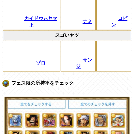
カイドウvsヤマ
ロビ
ナミ
ト
ン
スゴいヤツ
サン
ゾロ
ジ
フェス限の所持率をチェック