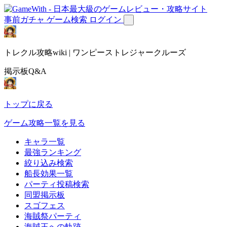
事前ガチャ
ゲーム検索
ログイン
トレクル攻略wiki | ワンピーストレジャークルーズ
掲示板Q&A
トップに戻る
ゲーム攻略一覧を見る
キャラ一覧
最強ランキング
絞り込み検索
船長効果一覧
パーティ投稿検索
同盟掲示板
スゴフェス
海賊祭パーティ
海賊王への軌跡