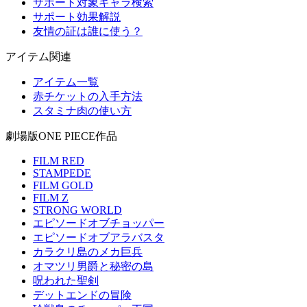
サポート対象キャラ検索
サポート効果解説
友情の証は誰に使う？
アイテム関連
アイテム一覧
赤チケットの入手方法
スタミナ肉の使い方
劇場版ONE PIECE作品
FILM RED
STAMPEDE
FILM GOLD
FILM Z
STRONG WORLD
エピソードオブチョッパー
エピソードオブアラバスタ
カラクリ島のメカ巨兵
オマツリ男爵と秘密の島
呪われた聖剣
デットエンドの冒険