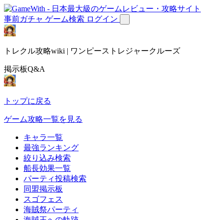
事前ガチャ
ゲーム検索
ログイン
トレクル攻略wiki | ワンピーストレジャークルーズ
掲示板Q&A
トップに戻る
ゲーム攻略一覧を見る
キャラ一覧
最強ランキング
絞り込み検索
船長効果一覧
パーティ投稿検索
同盟掲示板
スゴフェス
海賊祭パーティ
海賊王への軌跡