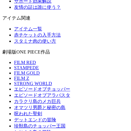
サポート効果解説
友情の証は誰に使う？
アイテム関連
アイテム一覧
赤チケットの入手方法
スタミナ肉の使い方
劇場版ONE PIECE作品
FILM RED
STAMPEDE
FILM GOLD
FILM Z
STRONG WORLD
エピソードオブチョッパー
エピソードオブアラバスタ
カラクリ島のメカ巨兵
オマツリ男爵と秘密の島
呪われた聖剣
デットエンドの冒険
珍獣島のチョッパー王国