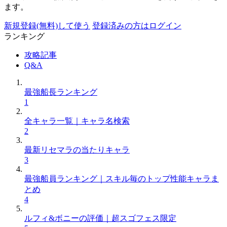
ます。
新規登録(無料)して使う
登録済みの方はログイン
ランキング
攻略記事
Q&A
最強船長ランキング
1
全キャラ一覧｜キャラ名検索
2
最新リセマラの当たりキャラ
3
最強船員ランキング｜スキル毎のトップ性能キャラま
とめ
4
ルフィ&ボニーの評価｜超スゴフェス限定