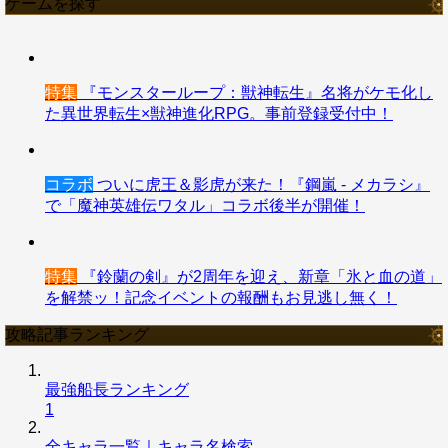
ゲームを探す
特集
『モンスターループ：獣神転生』名将がケモ化し
た異世界転生×獣神進化RPG。事前登録受付中！
コラボ
ついに虎王＆影虎が来た！『鋼嵐 - メカラシ』
で「魔神英雄伝ワタル」コラボ後半が開催！
特集
『鈴蘭の剣』が2周年を迎え、新章「氷と血の道」
を解禁ッ！記念イベントの報酬もお見逃し無く！
攻略記事ランキング
最強船長ランキング
1
全キャラ一覧｜キャラ名検索