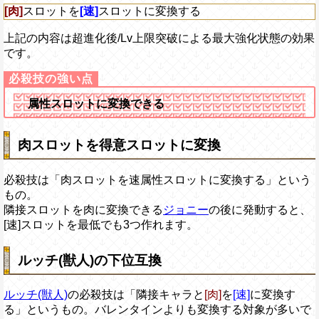
[肉]
スロットを
[速]
スロットに変換する
上記の内容は超進化後/Lv上限突破による最大強化状態の効果
です。
属性スロットに変換できる
肉スロットを得意スロットに変換
必殺技は「肉スロットを速属性スロットに変換する」という
もの。
隣接スロットを肉に変換できる
ジョニー
の後に発動すると、
[速]スロットを最低でも3つ作れます。
ルッチ(獣人)の下位互換
ルッチ(獣人)
の必殺技は「隣接キャラと
[肉]
を
[速]
に変換す
る」というもの。バレンタインよりも変換する対象が多いで