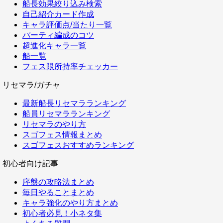
船長効果絞り込み検索
自己紹介カード作成
キャラ評価点/当たり一覧
パーティ編成のコツ
超進化キャラ一覧
船一覧
フェス限所持率チェッカー
リセマラ/ガチャ
最新船長リセマラランキング
船員リセマラランキング
リセマラのやり方
スゴフェス情報まとめ
スゴフェスおすすめランキング
初心者向け記事
序盤の攻略法まとめ
毎日やることまとめ
キャラ強化のやり方まとめ
初心者必見！小ネタ集