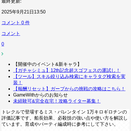
最終更新:
2025年9月21日13:50
コメント
0
件
コメント
0
【開催中のイベント&新キャラ】
【ガチャシミュ】12th記念超スゴフェスの運試し！
【ツール】スキル絞り込み検索にキャラタグ検索を実
装！
【報酬リセット】ガープからの挑戦の攻略はこちら！
GameWithからのお知らせ
未経験可&完全在宅！攻略ライター募集！
トレクルで登場するミス・バレンタイン 1万キロギロチンの
評価記事です。船長効果、必殺技の強い点や使い方を解説し
ています。育成やパーティ編成時に参考にして下さい。