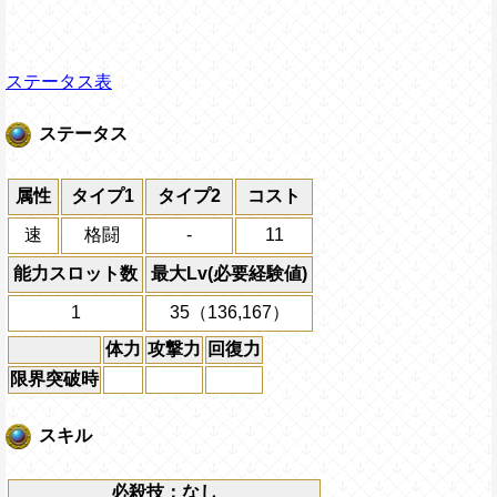
ステータス表
ステータス
属性
タイプ1
タイプ2
コスト
速
格闘
-
11
能力スロット数
最大Lv(必要経験値)
1
35（136,167）
体力
攻撃力
回復力
限界突破時
スキル
必殺技：なし