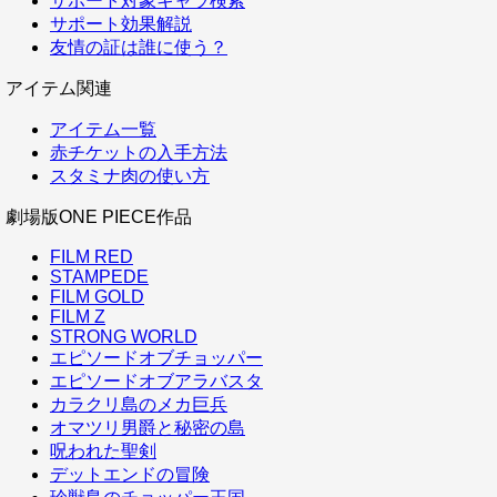
サポート対象キャラ検索
サポート効果解説
友情の証は誰に使う？
アイテム関連
アイテム一覧
赤チケットの入手方法
スタミナ肉の使い方
劇場版ONE PIECE作品
FILM RED
STAMPEDE
FILM GOLD
FILM Z
STRONG WORLD
エピソードオブチョッパー
エピソードオブアラバスタ
カラクリ島のメカ巨兵
オマツリ男爵と秘密の島
呪われた聖剣
デットエンドの冒険