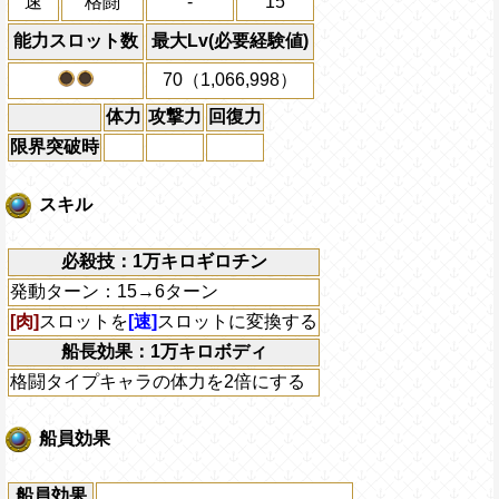
速
格闘
-
15
能力スロット数
最大Lv(必要経験値)
70（1,066,998）
体力
攻撃力
回復力
限界突破時
スキル
必殺技：1万キロギロチン
発動ターン：15→6ターン
[肉]
スロットを
[速]
スロットに変換する
船長効果：1万キロボディ
格闘タイプキャラの体力を2倍にする
船員効果
船員効果