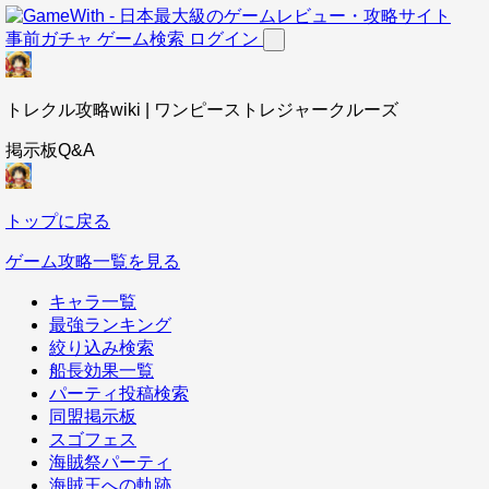
事前ガチャ
ゲーム検索
ログイン
トレクル攻略wiki | ワンピーストレジャークルーズ
掲示板Q&A
トップに戻る
ゲーム攻略一覧を見る
キャラ一覧
最強ランキング
絞り込み検索
船長効果一覧
パーティ投稿検索
同盟掲示板
スゴフェス
海賊祭パーティ
海賊王への軌跡