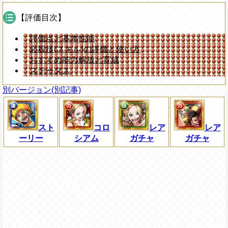
【評価目次】
評価点と基本性能
必殺技(スキル)の評価と使い方
おすすめ能力解放と育成
ステータス
別バージョン(別記事)
スト
コロ
レア
レア
ーリー
シアム
ガチャ
ガチャ