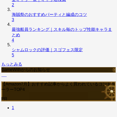
2
海賊祭のおすすめパーティと編成のコツ
3
最強船員ランキング｜スキル毎のトップ性能キャラま
とめ
4
シャムロックの評価｜スゴフェス限定
5
もっとみる
GameWithからのお知らせ
【Amazon7月】おすすめ記事からよく買われているコントロ
ーラーTOP4
PR
1