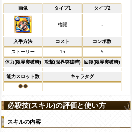
通常
15→6ターン
通常時
共闘性能
限界突破
画像
タイプ1
タイプ2
格闘タイプキャラの体力を2倍にする
冒険開始時の必殺ター
通常時
属性
キャラの攻撃を6倍
[肉]
スロットを
Lv上限突破
[速]
スロットに変換する
船長効果
格闘
-
にし、他の属性キャラの
上限突破
倍、体力を1.25倍にす
入手方法
コスト
ターン数：8
コンボ数
敵1体のHPを25%減
ストーリー
15
5
体力の上限を無視して
×30倍の全プレイヤ
体力(限界突破時)
攻撃(限界突破時)
回復(限界突破時)
必殺技
(最大体力の2倍上限
えている時、体力満タ
能力スロット数
キャラタグ
になる)、全プレイヤ
果無効を2ターン回復
2ターンの間敵全体の
アクション
を30%下げ、-タイプ
必殺技(スキル)の評価と使い方
スキルの内容