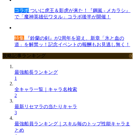
コラボ
ついに虎王＆影虎が来た！『鋼嵐 - メカラシ』
で「魔神英雄伝ワタル」コラボ後半が開催！
特集
『鈴蘭の剣』が2周年を迎え、新章「氷と血の
道」を解禁ッ！記念イベントの報酬もお見逃し無く！
攻略記事ランキング
最強船長ランキング
1
全キャラ一覧｜キャラ名検索
2
最新リセマラの当たりキャラ
3
最強船員ランキング｜スキル毎のトップ性能キャラま
とめ