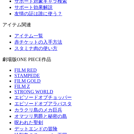
サポート対象キャラ検索
サポート効果解説
友情の証は誰に使う？
アイテム関連
アイテム一覧
赤チケットの入手方法
スタミナ肉の使い方
劇場版ONE PIECE作品
FILM RED
STAMPEDE
FILM GOLD
FILM Z
STRONG WORLD
エピソードオブチョッパー
エピソードオブアラバスタ
カラクリ島のメカ巨兵
オマツリ男爵と秘密の島
呪われた聖剣
デットエンドの冒険