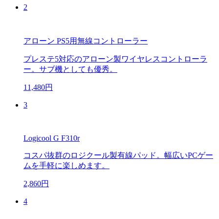
2
アローン PS5用無線コントローラー
プレステ5対応のアローン製ワイヤレスコントローラ
ー。サブ機としても優秀。
11,480円
3
Logicool G F310r
コスパ抜群のロジクール製有線パッド。幅広いPCゲー
ムを手軽に楽しめます。
2,860円
4