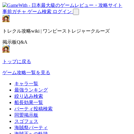
事前ガチャ
ゲーム検索
ログイン
トレクル攻略wiki | ワンピーストレジャークルーズ
掲示板Q&A
トップに戻る
ゲーム攻略一覧を見る
キャラ一覧
最強ランキング
絞り込み検索
船長効果一覧
パーティ投稿検索
同盟掲示板
スゴフェス
海賊祭パーティ
海賊王への軌跡