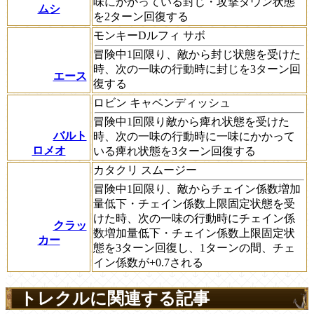
味にかかっている封じ・攻撃ダウン状態
ムシ
を2ターン回復する
モンキーDルフィ サボ
冒険中1回限り、敵から封じ状態を受けた
時、次の一味の行動時に封じを3ターン回
エース
復する
ロビン キャベンディッシュ
冒険中1回限り敵から痺れ状態を受けた
バルト
時、次の一味の行動時に一味にかかって
ロメオ
いる痺れ状態を3ターン回復する
カタクリ スムージー
冒険中1回限り、敵からチェイン係数増加
量低下・チェイン係数上限固定状態を受
けた時、次の一味の行動時にチェイン係
クラッ
数増加量低下・チェイン係数上限固定状
カー
態を3ターン回復し、1ターンの間、チェ
イン係数が+0.7される
トレクルに関連する記事