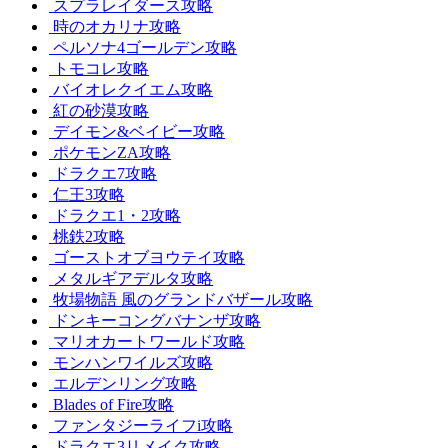
スプラレイダース攻略
時のオカリナ攻略
ペルソナ4ゴールデン攻略
トモコレ攻略
バイオレクイエム攻略
紅の砂漠攻略
デイモン&ベイビー攻略
ポケモンZA攻略
ドラクエ7攻略
仁王3攻略
ドラクエ1・2攻略
桃鉄2攻略
ゴーストオブヨウテイ攻略
メタルギアデルタ攻略
牧場物語 風のグランドバザール攻略
ドンキーコングバナンザ攻略
マリオカートワールド攻略
モンハンワイルズ攻略
エルデンリング攻略
Blades of Fire攻略
ファンタジーライフi攻略
ドラクエ3リメイク攻略