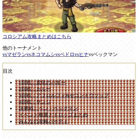
コロシアム攻略まとめはこちら
他のトーナメント
vsマゼラン
vsネコマムシ
vsペドロ
vsヒナ
vsベックマン
目次
1回戦：道化のバギー
2回戦：カルー
3回戦：アフロルフィ&セコンドウソップ
4回戦：サンジ
決勝戦：ベン・ベックマン
イベント概要とドロップまとめ
みんなの攻略パーティ