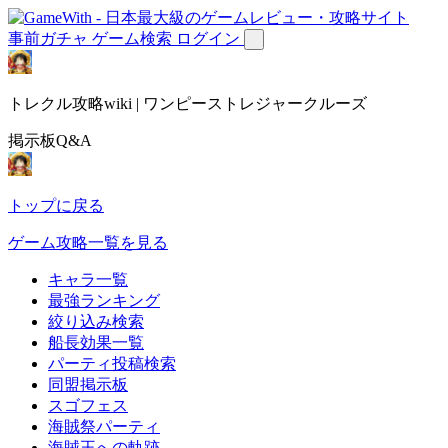
事前ガチャ
ゲーム検索
ログイン
トレクル攻略wiki | ワンピーストレジャークルーズ
掲示板Q&A
トップに戻る
ゲーム攻略一覧を見る
キャラ一覧
最強ランキング
絞り込み検索
船長効果一覧
パーティ投稿検索
同盟掲示板
スゴフェス
海賊祭パーティ
海賊王への軌跡