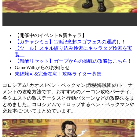
【開催中のイベント&新キャラ】
【ガチャシミュ】12th記念超スゴフェスの運試し！
【ツール】スキル絞り込み検索にキャラタグ検索を実
装！
【報酬リセット】ガープからの挑戦の攻略はこちら！
GameWithからのお知らせ
未経験可&完全在宅！攻略ライター募集！
コロシアム｢カオス｣ベン・ベックマン(赤髪海賊団)のトーナ
メントの攻略方法です。おすすめのノーコン攻略パーティ、
各クエストの敵ステータスと行動パターンなどの攻略法をま
とめました。コロシアムでドロップするベン・ベックマンや
必殺本についてまとめています。