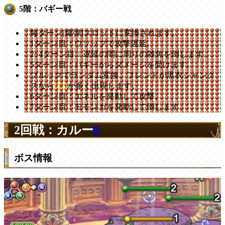
5階：バギー戦
毎ターン[爆弾]スロットに変換されます。
1ターン目：ウソップで攻撃遅延。
2~4ターン目：遅延の間に周りの雑魚を倒します。
5ターン目：バギーからダメージを受けます。
ブルックでランダム変換。フレンドが黒衣シャンク
スなら
[心]
が多く出現します。
6ターン目：エネルを発動して攻撃。
7ターン目：モモンガを発動して倒します。
2回戦：カルー
0
ボス情報