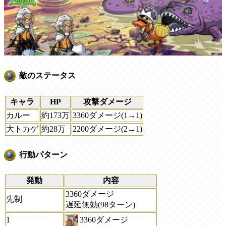
敵のステータス
キャラ
HP
攻撃ダメージ
カルー
約173万
3360ダメージ(1→1)
大トカゲ
約28万
2200ダメージ(2→1)
行動パターン
発動
内容
3360ダメージ
先制
遅延無効(98ターン)
3360ダメージ
1