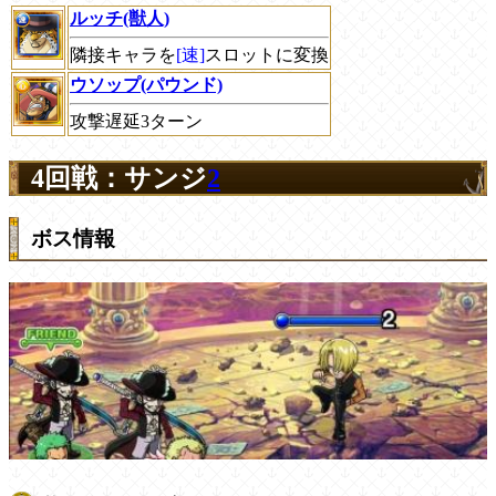
ルッチ(獣人)
隣接キャラを
[速]
スロットに変換
ウソップ(パウンド)
攻撃遅延3ターン
4回戦：サンジ
2
ボス情報