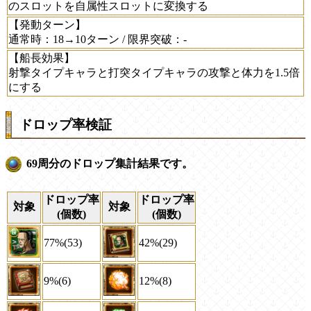
のスロットを自属性スロットに変換する
【発動ターン】
通常時：18→10ターン / 限界突破：-
【船長効果】
射撃タイプキャラと打突タイプキャラの攻撃と体力を1.5倍
にする
ドロップ率検証
69周分のドロップ集計結果です。
ドロップ率
ドロップ率
対象
対象
(個数)
(個数)
77%(53)
42%(29)
9%(6)
12%(8)