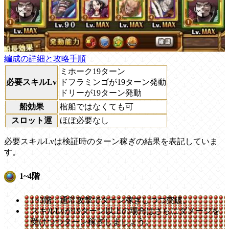
編成の詳細と攻略手順
ミホーク19ターン
必要スキルLv
ドフラミンゴが19ターン発動
ドリーが19ターン発動
船効果
棺船ではなくても可
スロット運
ほぼ必要なし
必要スキルLvは検証時のターン稼ぎの結果を表記していま
す。
1~4階
1~3階：通常攻撃でターン稼ぎしつつ突破。
スキルLvが19ターン以上の場合はさらにダメージを
受けつつターン稼ぎしましょう。