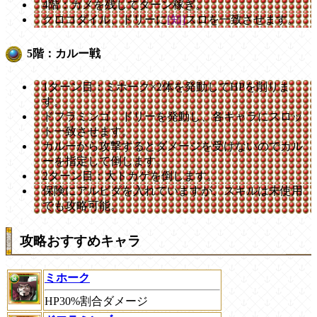
4階：カメを残してターン稼ぎ。
クロコダイル、ドリーに
[知]
スロを一致させます。
5階：カルー戦
1ターン目：ミホーク×2体を発動してHPを削りま
す。
ドフラミンゴ、ドリーを発動し、各キャラにスロッ
ト一致させます。
カルーから攻撃するとダメージを受けないのでカル
ーを指定して倒します。
2ターン目：大トカゲを倒します。
保険にアルビダを入れていますが、スキルは未使用
でも攻略可能。
攻略おすすめキャラ
ミホーク
HP30%割合ダメージ