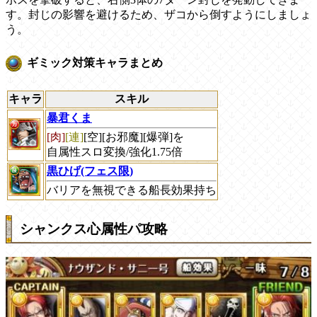
す。封じの影響を避けるため、ザコから倒すようにしましょ
う。
ギミック対策キャラまとめ
キャラ
スキル
暴君くま
[肉]
[連]
[空][お邪魔][爆弾]を
自属性スロ変換/強化1.75倍
黒ひげ(フェス限)
バリアを無視できる船長効果持ち
シャンクス心属性パ攻略