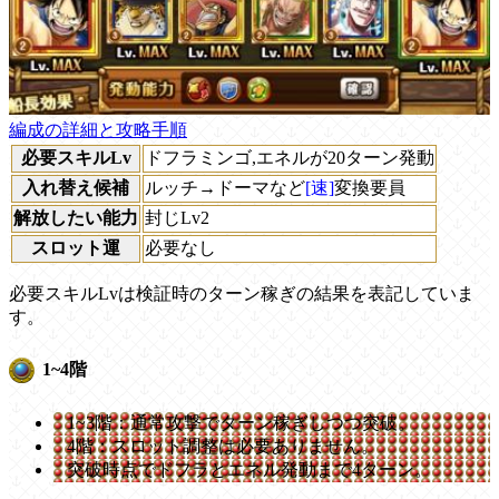
編成の詳細と攻略手順
必要スキルLv
ドフラミンゴ,エネルが20ターン発動
入れ替え候補
ルッチ→ドーマなど
[速]
変換要員
解放したい能力
封じLv2
スロット運
必要なし
必要スキルLvは検証時のターン稼ぎの結果を表記していま
す。
1~4階
1~3階：通常攻撃でターン稼ぎしつつ突破。
4階：スロット調整は必要ありません。
突破時点でドフラとエネル発動まで4ターン。