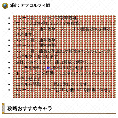
5階：アフロルフィ戦
1ターン目：ウソップで攻撃遅延。
ウソップは無視してルフィを攻撃。
2ターン目：通常攻撃。フレンドの船長効果を無効に
されます。
3ターン目：通常攻撃。
4ターン目：通常攻撃
5ターン目：船長効果無効が解除されるのでこのター
ンにルフィを倒します。
(封じをされますが、能力解放で解除します)
ルッチを発動し
[速]
を3個出現させます。
ドフラミンゴを発動してエネルとルッチをスロット
一致させます。
エネルを発動し、一気に倒しきります。
5ターン目：ウソップはHPが低いので普通に倒せま
す。
攻略おすすめキャラ