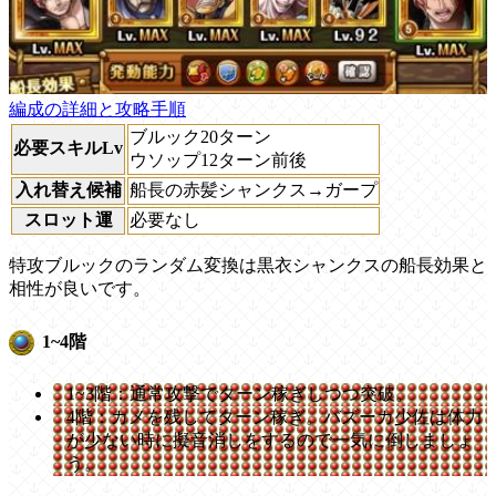
編成の詳細と攻略手順
ブルック20ターン
必要スキルLv
ウソップ12ターン前後
入れ替え候補
船長の赤髪シャンクス→ガープ
スロット運
必要なし
特攻ブルックのランダム変換は黒衣シャンクスの船長効果と
相性が良いです。
1~4階
1~3階：通常攻撃でターン稼ぎしつつ突破。
4階：カメを残してターン稼ぎ。バズーカ少佐は体力
が少ない時に擬音消しをするので一気に倒しましょ
う。