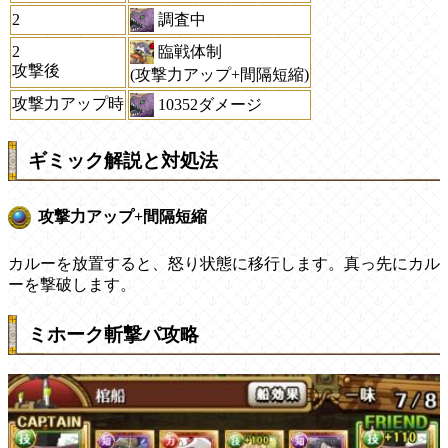
調査中
2
臨戦体制
2
攻撃後
(攻撃力アップ+間隔短縮)
攻撃力アップ時
10352ダメージ
ギミック解説と対処法
攻撃力アップ+間隔短縮
カルーを放置すると、怒り状態に移行します。真っ先にカル
ーを撃破します。
ミホーク斬撃パ攻略