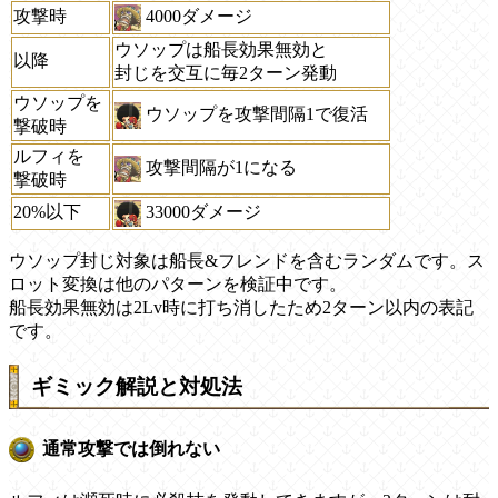
攻撃時
4000ダメージ
ウソップは船長効果無効と
以降
封じを交互に毎2ターン発動
ウソップを
ウソップを攻撃間隔1で復活
撃破時
ルフィを
攻撃間隔が1になる
撃破時
20%以下
33000ダメージ
ウソップ封じ対象は船長&フレンドを含むランダムです。ス
ロット変換は他のパターンを検証中です。
船長効果無効は2Lv時に打ち消したため2ターン以内の表記
です。
ギミック解説と対処法
通常攻撃では倒れない