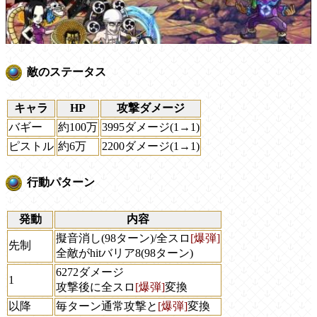
敵のステータス
キャラ
HP
攻撃ダメージ
バギー
約100万
3995ダメージ(1→1)
ピストル
約6万
2200ダメージ(1→1)
行動パターン
発動
内容
擬音消し(98ターン)/全スロ
[爆弾]
先制
全敵がhitバリア8(98ターン)
6272ダメージ
1
攻撃後に全スロ
[爆弾]
変換
以降
毎ターン通常攻撃と
[爆弾]
変換