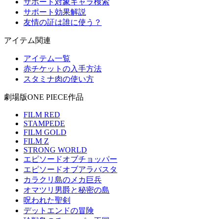
サポート対象キャラ検索
サポート効果解説
友情の証は誰に使う？
アイテム関連
アイテム一覧
赤チケットの入手方法
スタミナ肉の使い方
劇場版ONE PIECE作品
FILM RED
STAMPEDE
FILM GOLD
FILM Z
STRONG WORLD
エピソードオブチョッパー
エピソードオブアラバスタ
カラクリ島のメカ巨兵
オマツリ男爵と秘密の島
呪われた聖剣
デットエンドの冒険