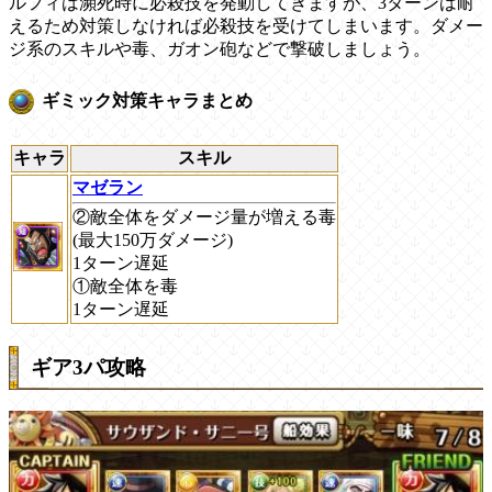
ルフィは瀕死時に必殺技を発動してきますが、3ターンは耐
えるため対策しなければ必殺技を受けてしまいます。ダメー
ジ系のスキルや毒、ガオン砲などで撃破しましょう。
ギミック対策キャラまとめ
キャラ
スキル
マゼラン
②敵全体をダメージ量が増える毒
(最大150万ダメージ)
1ターン遅延
①敵全体を毒
1ターン遅延
ギア3パ攻略