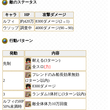
敵のステータス
キャラ
HP
攻撃ダメージ
ルフィ
約420万
8300ダメージ(2→1)
ウソップ
調査中
4000ダメージ(90→90)
行動パターン
発動
内容
耐える(3ターン)
先制
全スロ
[力]
フレンドのみ船長効果無効
2
(2ターン以内)
8300ダメージ
ランダム1体封じ(3ターン以内)
3
ルフィのHP
敵全体体力10万回復
50%未満時