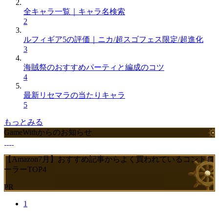
全キャラ一覧｜キャラ名検索
2
ルフィギア5の評価｜ニカ/超スゴフェス限定/超進化
3
海賊祭のおすすめパーティと編成のコツ
4
最新リセマラの当たりキャラ
5
もっとみる
GameWithからのお知らせ
【Amazon7月】おすすめ記事からよく買われているコントロ
ーラーTOP4
PR
1