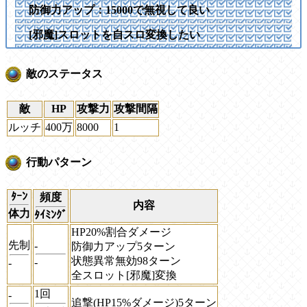
防御力アップ：15000で無視して良い
[邪魔]スロットを自スロ変換したい
敵のステータス
敵
HP
攻撃力
攻撃間隔
ルッチ
400万
8000
1
行動パターン
ﾀｰﾝ
頻度
内容
体力
ﾀｲﾐﾝｸﾞ
HP20%割合ダメージ
先制
-
防御力アップ5ターン
状態異常無効98ターン
-
-
全スロット[邪魔]変換
1回
-
追撃(HP15%ダメージ)5ターン