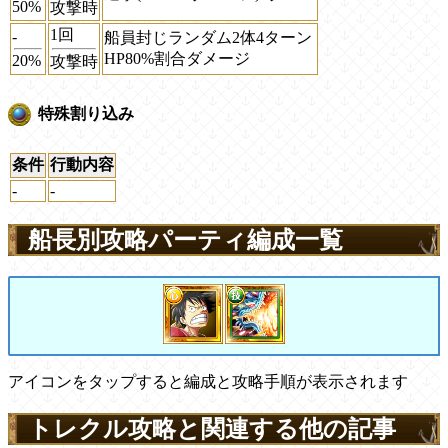
50%
攻撃時
1回
-
船員封じランダム2体4ターン
HP80%割合ダメージ
20%
攻撃時
特殊割り込み
条件
行動内容
-
-
船長別攻略パーティ編成一覧
アイコンをタップすると編成と攻略手順が表示されます
トレクル攻略と関連する他の記事