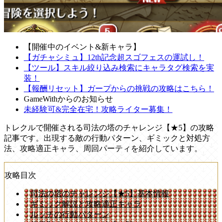
【開催中のイベント&新キャラ】
【ガチャシミュ】12th記念超スゴフェスの運試し！
【ツール】スキル絞り込み検索にキャラタグ検索を実
装！
【報酬リセット】ガープからの挑戦の攻略はこちら！
GameWithからのお知らせ
未経験可&完全在宅！攻略ライター募集！
トレクルで開催される司法の塔のチャレンジ【★5】の攻略
記事です。出現する敵の行動パターン、ギミックと対処方
法、攻略適正キャラ、周回パーティを紹介しています。
攻略目次
司法の塔のチャレンジ【★5】基本情報
ギミック解説と攻略適正キャラ
ルッチの行動パターン