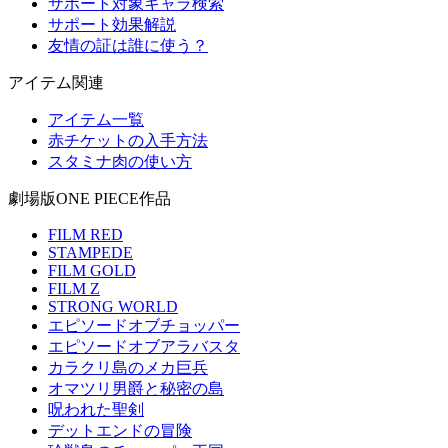
サポート対象キャラ検索
サポート効果解説
友情の証は誰に使う？
アイテム関連
アイテム一覧
赤チケットの入手方法
スタミナ肉の使い方
劇場版ONE PIECE作品
FILM RED
STAMPEDE
FILM GOLD
FILM Z
STRONG WORLD
エピソードオブチョッパー
エピソードオブアラバスタ
カラクリ島のメカ巨兵
オマツリ男爵と秘密の島
呪われた聖剣
デットエンドの冒険