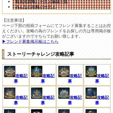
船長別攻略パーティ編成一覧
みんなの攻略パーティ
【注意事項】
ページ下部の投稿フォームにてフレンド募集することはお控
えください。攻略の為のフレンドをお探しの方は専用掲示板
がございますのでそちらでお願い致します。
▶︎フレンド募集掲示板はこちら
ストーリーチャレンジ攻略記事
攻略記
攻略記
攻略記
攻略記
事
事
事
事
攻略記
攻略記
攻略記
攻略記
事
事
事
事