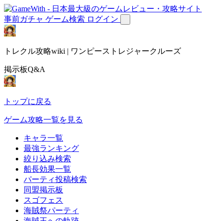
事前ガチャ
ゲーム検索
ログイン
トレクル攻略wiki | ワンピーストレジャークルーズ
掲示板Q&A
トップに戻る
ゲーム攻略一覧を見る
キャラ一覧
最強ランキング
絞り込み検索
船長効果一覧
パーティ投稿検索
同盟掲示板
スゴフェス
海賊祭パーティ
海賊王への軌跡