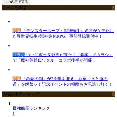
ゲームを探す
特集
『モンスターループ：獣神転生』名将がケモ化し
た異世界転生×獣神進化RPG。事前登録受付中！
コラボ
ついに虎王＆影虎が来た！『鋼嵐 - メカラシ』
で「魔神英雄伝ワタル」コラボ後半が開催！
特集
『鈴蘭の剣』が2周年を迎え、新章「氷と血の
道」を解禁ッ！記念イベントの報酬もお見逃し無く！
攻略記事ランキング
最強船長ランキング
1