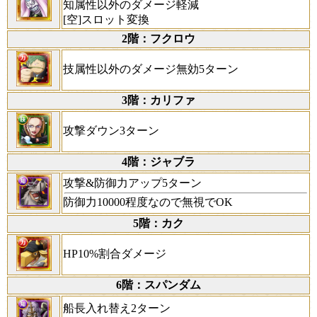
知属性以外のダメージ軽減
[空]スロット変換
2階：フクロウ
技属性以外のダメージ無効5ターン
3階：カリファ
攻撃ダウン3ターン
4階：ジャブラ
攻撃&防御力アップ5ターン
防御力10000程度なので無視でOK
5階：カク
HP10%割合ダメージ
6階：スパンダム
船長入れ替え2ターン