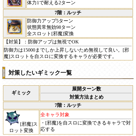
体力1で耐える2ターン
7階：ルッチ
防御力アップ5ターン
状態異常無効98ターン
全スロット[邪魔]変換
【対策】
：防御アップは無視でOK
防御力は15000までしか上昇しないため無視して良い。[邪
魔]スロットを自スロに変換するキャラが必要です。
対策したいギミック一覧
展開ターン数
ギミック
対策方法まとめ
7階：ルッチ
全キャラ対象
・[邪魔]を自スロに変換できるキャラで対
[邪魔]ス
応する
ロット変換