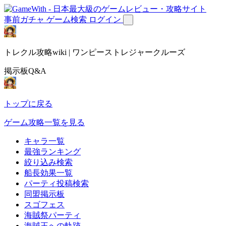
事前ガチャ
ゲーム検索
ログイン
トレクル攻略wiki | ワンピーストレジャークルーズ
掲示板Q&A
トップに戻る
ゲーム攻略一覧を見る
キャラ一覧
最強ランキング
絞り込み検索
船長効果一覧
パーティ投稿検索
同盟掲示板
スゴフェス
海賊祭パーティ
海賊王への軌跡