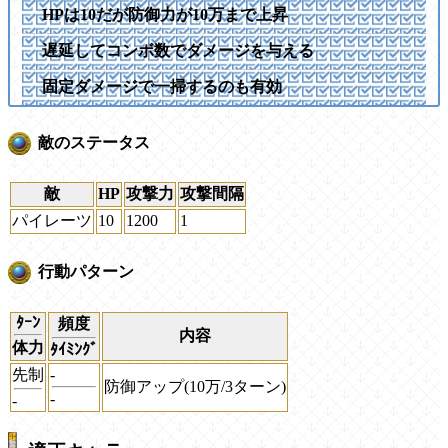
HPは10だが防御力が10万まで上昇
遅延してコンボ数でダメージを与える
固定ダメージで一掃するのも有効
敵のステータス
敵
HP
攻撃力
攻撃間隔
パイレーツ
10
1200
1
行動パターン
ﾀｰﾝ
頻度
内容
体力
ﾀｲﾐﾝｸﾞ
先制
-
防御アップ(10万/3ターン)
-
-