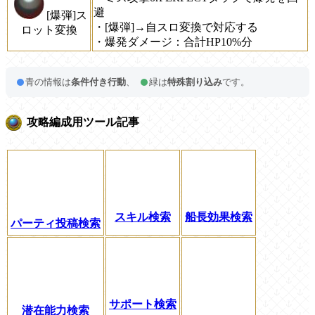
避
[爆弾]ス
・[爆弾]→自スロ変換で対応する
ロット変換
・爆発ダメージ：合計HP10%分
青の情報は
条件付き行動
、
緑は
特殊割り込み
です。
攻略編成用ツール記事
スキル検索
船長効果検索
パーティ投稿検索
サポート検索
潜在能力検索