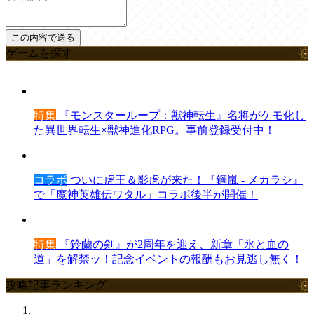
ゲームを探す
特集
『モンスターループ：獣神転生』名将がケモ化し
た異世界転生×獣神進化RPG。事前登録受付中！
コラボ
ついに虎王＆影虎が来た！『鋼嵐 - メカラシ』
で「魔神英雄伝ワタル」コラボ後半が開催！
特集
『鈴蘭の剣』が2周年を迎え、新章「氷と血の
道」を解禁ッ！記念イベントの報酬もお見逃し無く！
攻略記事ランキング