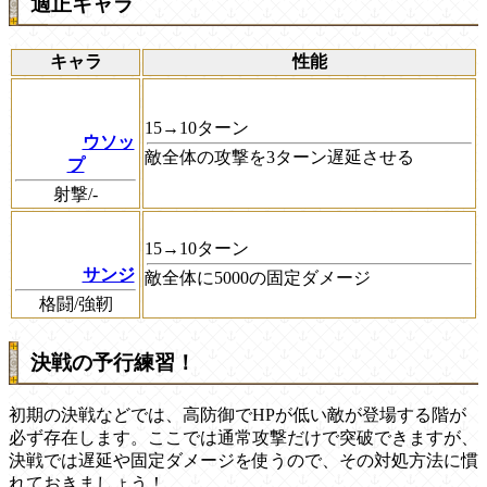
適正キャラ
キャラ
性能
15→10ターン
ウソッ
敵全体の攻撃を3ターン遅延させる
プ
射撃/-
15→10ターン
サンジ
敵全体に5000の固定ダメージ
格闘/強靭
決戦の予行練習！
初期の決戦などでは、高防御でHPが低い敵が登場する階が
必ず存在します。ここでは通常攻撃だけで突破できますが、
決戦では遅延や固定ダメージを使うので、その対処方法に慣
れておきましょう！