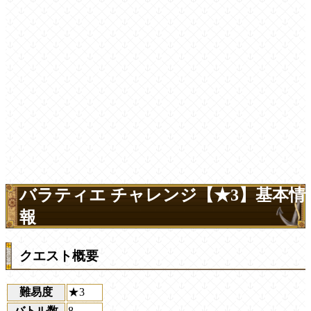
バラティエ チャレンジ【★3】基本情
報
クエスト概要
難易度
★3
バトル数
8