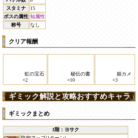
スタミナ
15
ボスの属性
知属性
称号
なし
クリア報酬
虹の宝石
秘伝の書
姫カメ
×2
×10
×3
ギミック解説と攻略おすすめキャラ
ギミックまとめ
1階：ヨサク
防御アップ(1ターン)