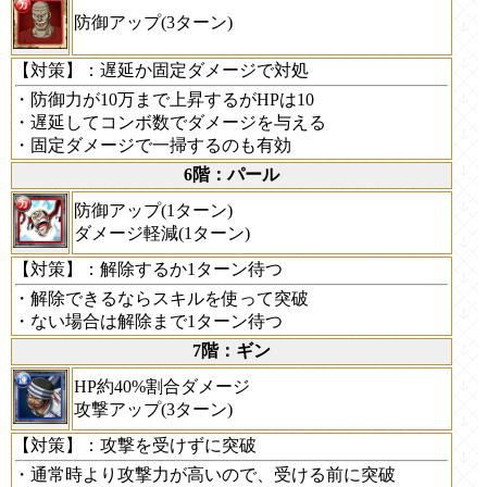
防御アップ(3ターン)
【対策】
：遅延か固定ダメージで対処
・防御力が10万まで上昇するがHPは10
・遅延してコンボ数でダメージを与える
・固定ダメージで一掃するのも有効
6階：パール
防御アップ(1ターン)
ダメージ軽減(1ターン)
【対策】
：解除するか1ターン待つ
・解除できるならスキルを使って突破
・ない場合は解除まで1ターン待つ
7階：ギン
HP約40%割合ダメージ
攻撃アップ(3ターン)
【対策】
：攻撃を受けずに突破
・通常時より攻撃力が高いので、受ける前に突破