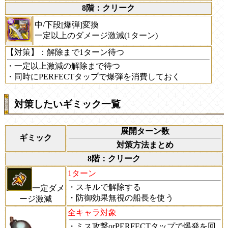
8階：クリーク
中/下段[爆弾]変換
一定以上のダメージ激減(1ターン)
【対策】
：解除まで1ターン待つ
・一定以上激減の解除まで待つ
・同時にPERFECTタップで爆弾を消費しておく
対策したいギミック一覧
展開ターン数
ギミック
対策方法まとめ
8階：クリーク
1ターン
・スキルで解除する
一定ダメ
・防御効果無視の船長を使う
ージ激減
全キャラ対象
・ミス攻撃orPERFECTタップで爆発を回