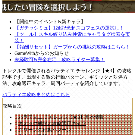
【開催中のイベント&新キャラ】
【ガチャシミュ】12th記念超スゴフェスの運試し！
【ツール】スキル絞り込み検索にキャラタグ検索を実
装！
【報酬リセット】ガープからの挑戦の攻略はこちら！
GameWithからのお知らせ
未経験可&完全在宅！攻略ライター募集！
トレクルで開催されるバラティエ チャレンジ【★3】の攻略
記事です。出現する敵の行動パターン、ギミックと対処方
法、攻略適正キャラ、周回パーティを紹介しています。
バラティエ攻略まとめはこちら
攻略目次
バラティエ チャレンジ【★3】基本情報
ギミック解説と攻略適正キャラ
クリークの行動パターン