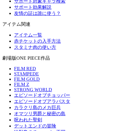
サポート対象キャラ検索
サポート効果解説
友情の証は誰に使う？
アイテム関連
アイテム一覧
赤チケットの入手方法
スタミナ肉の使い方
劇場版ONE PIECE作品
FILM RED
STAMPEDE
FILM GOLD
FILM Z
STRONG WORLD
エピソードオブチョッパー
エピソードオブアラバスタ
カラクリ島のメカ巨兵
オマツリ男爵と秘密の島
呪われた聖剣
デットエンドの冒険