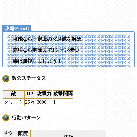
可能なら一定上のダメ減を解除
無理なら解除まで1ターン待つ
毒は無視しましょう！
敵のステータス
敵
HP
攻撃力
攻撃間隔
クリーク
25万
3000
1
行動パターン
ﾀｰﾝ
頻度