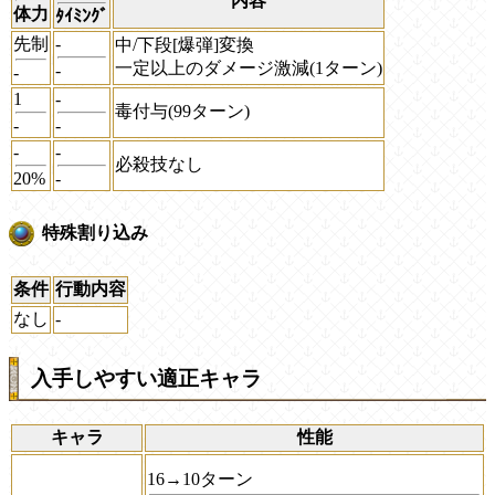
内容
体力
ﾀｲﾐﾝｸﾞ
先制
-
中/下段[爆弾]変換
一定以上のダメージ激減(1ターン)
-
-
1
-
毒付与(99ターン)
-
-
-
-
必殺技なし
20%
-
特殊割り込み
条件
行動内容
なし
-
入手しやすい適正キャラ
キャラ
性能
16→10ターン