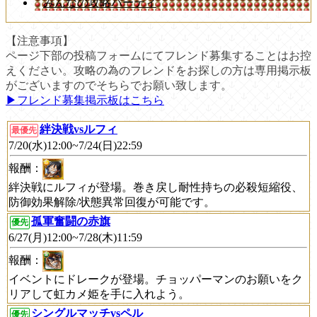
みんなの攻略パーティ
【注意事項】
ページ下部の投稿フォームにてフレンド募集することはお控
えください。攻略の為のフレンドをお探しの方は専用掲示板
がございますのでそちらでお願い致します。
▶︎フレンド募集掲示板はこちら
絆決戦vsルフィ
最優先
7/20(水)12:00~7/24(日)22:59
報酬：
絆決戦にルフィが登場。巻き戻し耐性持ちの必殺短縮役、
防御効果解除/状態異常回復が可能です。
孤軍奮闘の赤旗
優先
6/27(月)12:00~7/28(木)11:59
報酬：
イベントにドレークが登場。チョッパーマンのお願いをク
リアして虹カメ姫を手に入れよう。
シングルマッチvsペル
優先