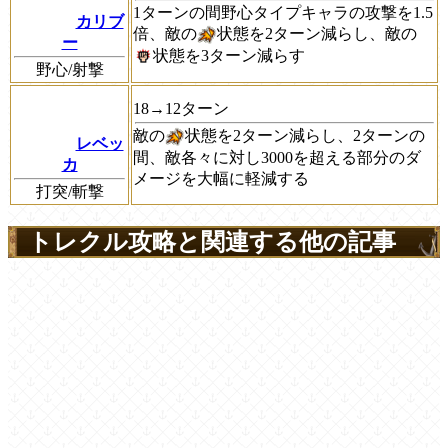
1ターンの間野心タイプキャラの攻撃を1.5
カリブ
倍、敵の
状態を2ターン減らし、敵の
ー
状態を3ターン減らす
野心/射撃
18→12ターン
敵の
状態を2ターン減らし、2ターンの
レベッ
間、敵各々に対し3000を超える部分のダ
カ
メージを大幅に軽減する
打突/斬撃
トレクル攻略と関連する他の記事