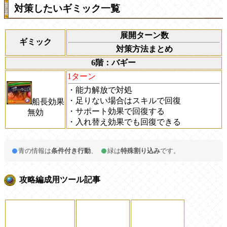
対策したいギミック一覧
展開ターン数
ギミック
対策方法まとめ
6階：バギー
1ターン
・能力解放で対処
・足りない場合はスキルで回復
船長効果
・サポート効果で回復する
無効
・入れ替え効果でも回復できる
青の情報は
条件付き行動
、
緑は
特殊割り込み
です。
攻略編成用ツール記事