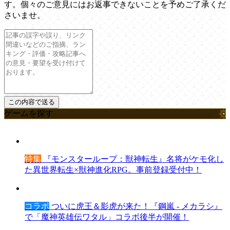
す。個々のご意見にはお返事できないことを予めご了承くだ
さいませ。
ゲームを探す
特集
『モンスターループ：獣神転生』名将がケモ化し
た異世界転生×獣神進化RPG。事前登録受付中！
コラボ
ついに虎王＆影虎が来た！『鋼嵐 - メカラシ』
で「魔神英雄伝ワタル」コラボ後半が開催！