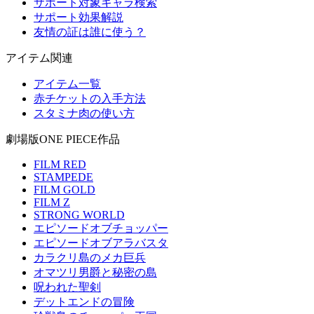
サポート対象キャラ検索
サポート効果解説
友情の証は誰に使う？
アイテム関連
アイテム一覧
赤チケットの入手方法
スタミナ肉の使い方
劇場版ONE PIECE作品
FILM RED
STAMPEDE
FILM GOLD
FILM Z
STRONG WORLD
エピソードオブチョッパー
エピソードオブアラバスタ
カラクリ島のメカ巨兵
オマツリ男爵と秘密の島
呪われた聖剣
デットエンドの冒険