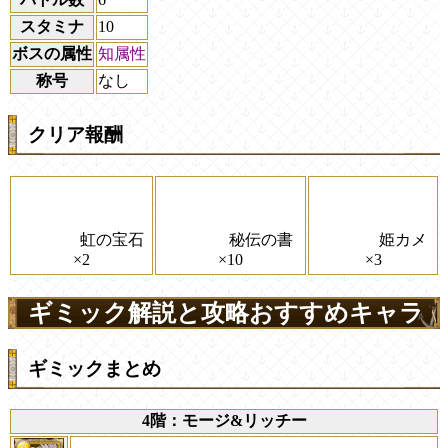
スタミナ
10
ボスの属性
知属性
称号
なし
クリア報酬
虹の宝石
秘伝の書
姫カメ
×2
×10
×3
ギミック解説と攻略おすすめキャラ
ギミックまとめ
4階：モージ&リッチー