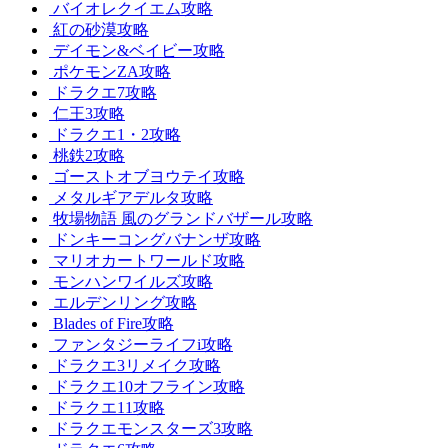
バイオレクイエム攻略
紅の砂漠攻略
デイモン&ベイビー攻略
ポケモンZA攻略
ドラクエ7攻略
仁王3攻略
ドラクエ1・2攻略
桃鉄2攻略
ゴーストオブヨウテイ攻略
メタルギアデルタ攻略
牧場物語 風のグランドバザール攻略
ドンキーコングバナンザ攻略
マリオカートワールド攻略
モンハンワイルズ攻略
エルデンリング攻略
Blades of Fire攻略
ファンタジーライフi攻略
ドラクエ3リメイク攻略
ドラクエ10オフライン攻略
ドラクエ11攻略
ドラクエモンスターズ3攻略