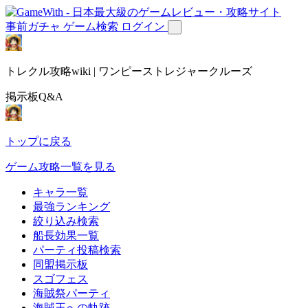
事前ガチャ
ゲーム検索
ログイン
トレクル攻略wiki | ワンピーストレジャークルーズ
掲示板Q&A
トップに戻る
ゲーム攻略一覧を見る
キャラ一覧
最強ランキング
絞り込み検索
船長効果一覧
パーティ投稿検索
同盟掲示板
スゴフェス
海賊祭パーティ
海賊王への軌跡