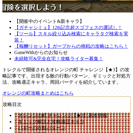
【開催中のイベント&新キャラ】
【ガチャシミュ】12th記念超スゴフェスの運試し！
【ツール】スキル絞り込み検索にキャラタグ検索を実
装！
【報酬リセット】ガープからの挑戦の攻略はこちら！
GameWithからのお知らせ
未経験可&完全在宅！攻略ライター募集！
トレクルで開催されるオレンジの町 チャレンジ【★3】の攻
略記事です。出現する敵の行動パターン、ギミックと対処方
法、攻略適正キャラ、周回パーティを紹介しています。
オレンジの町攻略まとめはこちら
攻略目次
オレンジの町 チャレンジ【★3】基本情報
ギミック解説と攻略適正キャラ
バギーの行動パターン