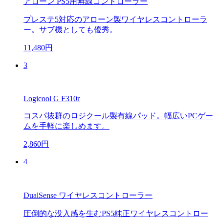
アローン PS5用無線コントローラー
プレステ5対応のアローン製ワイヤレスコントローラ
ー。サブ機としても優秀。
11,480円
3
Logicool G F310r
コスパ抜群のロジクール製有線パッド。幅広いPCゲー
ムを手軽に楽しめます。
2,860円
4
DualSense ワイヤレスコントローラー
圧倒的な没入感を生むPS5純正ワイヤレスコントロー