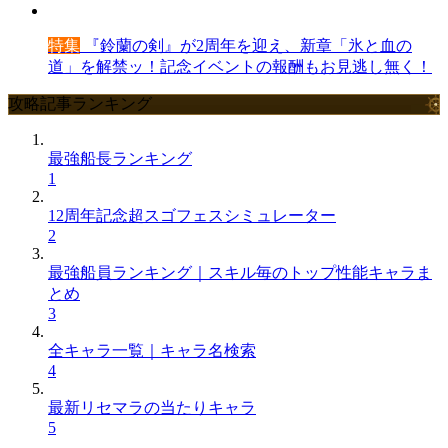
特集
『鈴蘭の剣』が2周年を迎え、新章「氷と血の
道」を解禁ッ！記念イベントの報酬もお見逃し無く！
攻略記事ランキング
最強船長ランキング
1
12周年記念超スゴフェスシミュレーター
2
最強船員ランキング｜スキル毎のトップ性能キャラま
とめ
3
全キャラ一覧｜キャラ名検索
4
最新リセマラの当たりキャラ
5