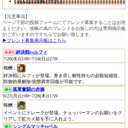
みんなの攻略パーティ
【注意事項】
ページ下部の投稿フォームにてフレンド募集することはお控
えください。攻略の為のフレンドをお探しの方は専用掲示板
がございますのでそちらでお願い致します。
▶︎フレンド募集掲示板はこちら
絆決戦vsルフィ
最優先
7/20(水)12:00~7/24(日)22:59
報酬：
絆決戦にルフィが登場。巻き戻し耐性持ちの必殺短縮役、
防御効果解除/状態異常回復が可能です。
孤軍奮闘の赤旗
優先
6/27(月)12:00~7/28(木)11:59
報酬：
イベントにドレークが登場。チョッパーマンのお願いをク
リアして虹カメ姫を手に入れよう。
シングルマッチvsペル
優先