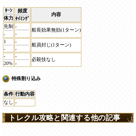
ﾀｰﾝ
頻度
内容
体力
ﾀｲﾐﾝｸﾞ
先制
-
船長効果無効(1ターン)
-
-
1
-
船員封じ(1ターン)
-
-
-
-
必殺技なし
20%
-
特殊割り込み
条件
行動内容
なし
-
トレクル攻略と関連する他の記事