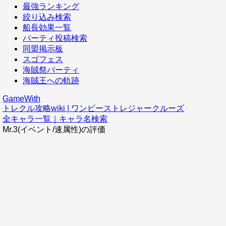
最強ランキング
絞り込み検索
船長効果一覧
パーティ投稿検索
同盟掲示板
スゴフェス
海賊祭パーティ
海賊王への軌跡
GameWith
トレクル攻略wiki | ワンピーストレジャークルーズ
全キャラ一覧｜キャラ名検索
Mr.3(イベント/速属性)の評価