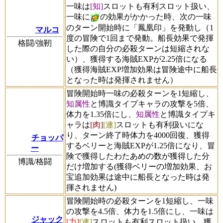
一味は
[知]
スロットも有利スロット扱い、
一味に
の効果がかかった時、次の一味
のターン開始時に「鳳凰印」を発動し（1
マルコ
度の冒険で1回まで発動。船長効果で発揮
格闘/強靭
した際の自分の必殺ターンは短縮されな
い）、獲得する海賊EXPが2.25倍になる
（獲得海賊EXP増加効果は冒険途中に船長
となった時は発揮されません）
冒険開始時一味の必殺ターンを1短縮し、
知属性
と博識タイプキャラの攻撃を5倍、
体力を1.35倍にし、
知属性
と博識タイプキ
ャラは
[肉]
[連]
スロットも有利扱いにな
り、ターン終了時体力を4000回復、獲得
チョッパ
するベリーと海賊EXPが1.25倍になり、冒
ー
険で獲得したわたあめの数が獲得した分
博識/格闘
だけ増加する(獲得ベリーの増加効果、お
宝追加効果は途中に船長となった時は発
揮されません)
冒険開始時の必殺ターンを1短縮し、一味
の攻撃を4.5倍、体力を1.5倍にし、一味は
ジャック
[力]
[連]
スロットも有利スロット扱い、獲