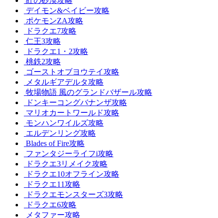
紅の砂漠攻略
デイモン&ベイビー攻略
ポケモンZA攻略
ドラクエ7攻略
仁王3攻略
ドラクエ1・2攻略
桃鉄2攻略
ゴーストオブヨウテイ攻略
メタルギアデルタ攻略
牧場物語 風のグランドバザール攻略
ドンキーコングバナンザ攻略
マリオカートワールド攻略
モンハンワイルズ攻略
エルデンリング攻略
Blades of Fire攻略
ファンタジーライフi攻略
ドラクエ3リメイク攻略
ドラクエ10オフライン攻略
ドラクエ11攻略
ドラクエモンスターズ3攻略
ドラクエ6攻略
メタファー攻略