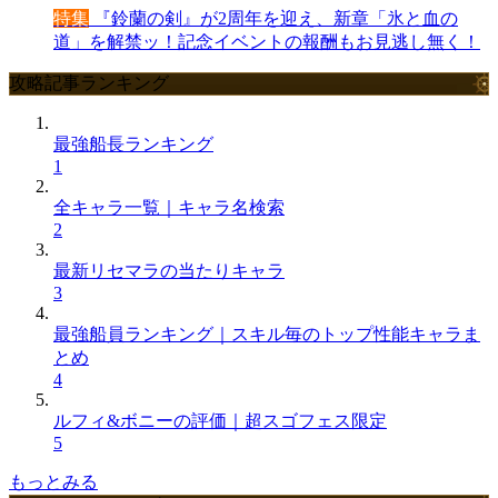
特集
『鈴蘭の剣』が2周年を迎え、新章「氷と血の
道」を解禁ッ！記念イベントの報酬もお見逃し無く！
攻略記事ランキング
最強船長ランキング
1
全キャラ一覧｜キャラ名検索
2
最新リセマラの当たりキャラ
3
最強船員ランキング｜スキル毎のトップ性能キャラま
とめ
4
ルフィ&ボニーの評価｜超スゴフェス限定
5
もっとみる