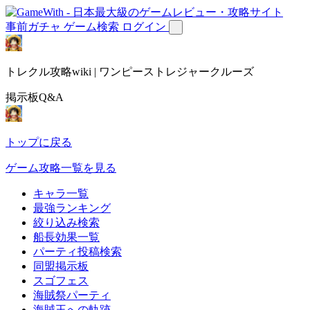
事前ガチャ
ゲーム検索
ログイン
トレクル攻略wiki | ワンピーストレジャークルーズ
掲示板Q&A
トップに戻る
ゲーム攻略一覧を見る
キャラ一覧
最強ランキング
絞り込み検索
船長効果一覧
パーティ投稿検索
同盟掲示板
スゴフェス
海賊祭パーティ
海賊王への軌跡