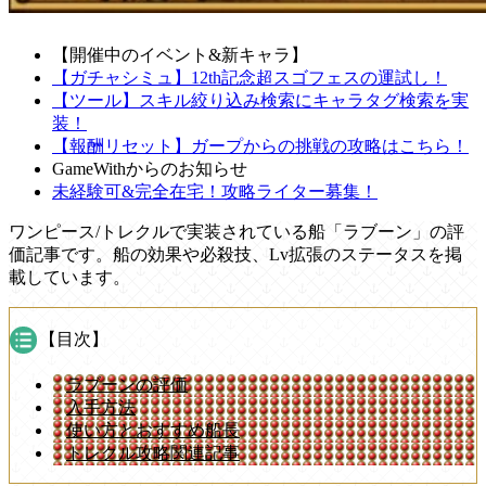
【開催中のイベント&新キャラ】
【ガチャシミュ】12th記念超スゴフェスの運試し！
【ツール】スキル絞り込み検索にキャラタグ検索を実
装！
【報酬リセット】ガープからの挑戦の攻略はこちら！
GameWithからのお知らせ
未経験可&完全在宅！攻略ライター募集！
ワンピース/トレクルで実装されている船「ラブーン」の評
価記事です。船の効果や必殺技、Lv拡張のステータスを掲
載しています。
【目次】
ラブーンの評価
入手方法
使い方とおすすめ船長
トレクル攻略関連記事