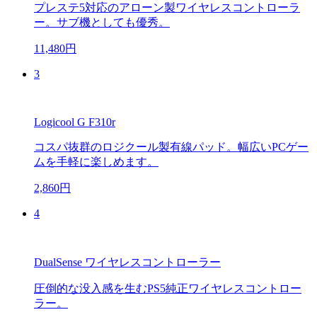
プレステ5対応のアローン製ワイヤレスコントローラ
ー。サブ機としても優秀。
11,480円
3
Logicool G F310r
コスパ抜群のロジクール製有線パッド。幅広いPCゲー
ムを手軽に楽しめます。
2,860円
4
DualSense ワイヤレスコントローラー
圧倒的な没入感を生むPS5純正ワイヤレスコントロー
ラー。