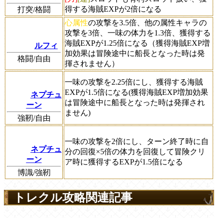
得する海賊EXPが2倍になる
打突/格闘
心属性
の攻撃を3.5倍、他の属性キャラの
攻撃を3倍、一味の体力を1.3倍、獲得する
海賊EXPが1.25倍になる（獲得海賊EXP増
ルフィ
加効果は冒険途中に船長となった時は発
格闘/自由
揮されません）
一味の攻撃を2.25倍にし、獲得する海賊
EXPが1.5倍になる(獲得海賊EXP増加効果
ネプチュ
は冒険途中に船長となった時は発揮され
ーン
ません)
強靭/自由
一味の攻撃を2倍にし、ターン終了時に自
ネプチュ
分の回復×5倍の体力を回復して冒険クリ
ーン
ア時に獲得するEXPが1.5倍になる
博識/強靭
トレクル攻略関連記事