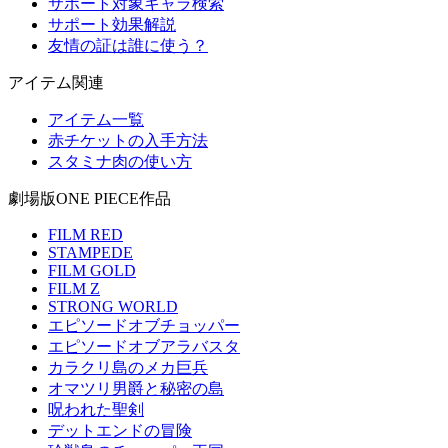
サポート対象キャラ検索
サポート効果解説
友情の証は誰に使う？
アイテム関連
アイテム一覧
赤チケットの入手方法
スタミナ肉の使い方
劇場版ONE PIECE作品
FILM RED
STAMPEDE
FILM GOLD
FILM Z
STRONG WORLD
エピソードオブチョッパー
エピソードオブアラバスタ
カラクリ島のメカ巨兵
オマツリ男爵と秘密の島
呪われた聖剣
デットエンドの冒険