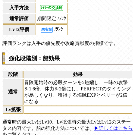
入手方法
ﾚｲﾘｰの交換所
通常評価
期間限定
/ﾗﾝｸ
/ﾗﾝｸ
Lv12評価
未実装
評価ランクは入手の優先度や攻略貢献度の指標です。
強化段階別：船効果
段階
効果
冒険開始時の必殺ターンを5短縮し、一味の攻撃
を1.6倍、体力を2倍にし、PERFECTのタイミング
通常
が易しくなり、獲得する海賊EXPとベリーが2倍
になる
Lv拡張
通常時の最大LvはLv10、Lv拡張時の最大LvはLv12のステー
タス内容です。船の強化方法については、
▶詳しくはこちら
をご覧ください。