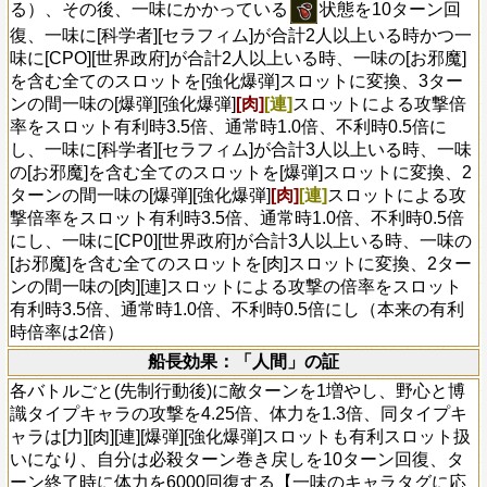
る）、その後、一味にかかっている
状態を10ターン回
復、一味に[科学者][セラフィム]が合計2人以上いる時かつ一
味に[CPO][世界政府]が合計2人以上いる時、一味の[お邪魔]
を含む全てのスロットを[強化爆弾]スロットに変換、3ター
ンの間一味の[爆弾][強化爆弾]
[肉]
[連]
スロットによる攻撃倍
率をスロット有利時3.5倍、通常時1.0倍、不利時0.5倍に
し、一味に[科学者][セラフィム]が合計3人以上いる時、一味
の[お邪魔]を含む全てのスロットを[爆弾]スロットに変換、2
ターンの間一味の[爆弾][強化爆弾]
[肉]
[連]
スロットによる攻
撃倍率をスロット有利時3.5倍、通常時1.0倍、不利時0.5倍
にし、一味に[CP0][世界政府]が合計3人以上いる時、一味の
[お邪魔]を含む全てのスロットを[肉]スロットに変換、2ター
ンの間一味の[肉][連]スロットによる攻撃の倍率をスロット
有利時3.5倍、通常時1.0倍、不利時0.5倍にし（本来の有利
時倍率は2倍）
船長効果：「人間」の証
各バトルごと(先制行動後)に敵ターンを1増やし、野心と博
識タイプキャラの攻撃を4.25倍、体力を1.3倍、同タイプキ
ャラは[力][肉][連][爆弾][強化爆弾]スロットも有利スロット扱
いになり、自分は必殺ターン巻き戻しを10ターン回復、タ
ーン終了時に体力を6000回復する【一味のキャラタグに応