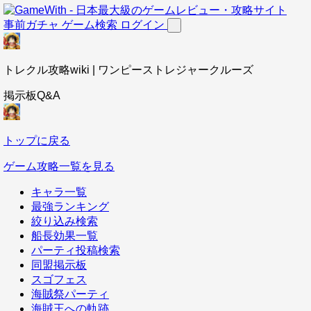
事前ガチャ
ゲーム検索
ログイン
トレクル攻略wiki | ワンピーストレジャークルーズ
掲示板Q&A
トップに戻る
ゲーム攻略一覧を見る
キャラ一覧
最強ランキング
絞り込み検索
船長効果一覧
パーティ投稿検索
同盟掲示板
スゴフェス
海賊祭パーティ
海賊王への軌跡