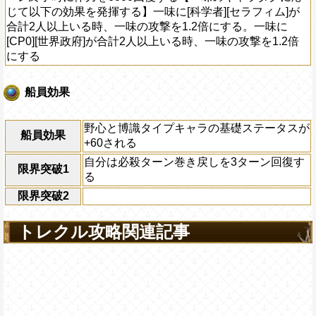
じて以下の効果を発揮する】一味に[科学者][セラフィム]が
合計2人以上いる時、一味の攻撃を1.2倍にする。一味に
[CP0][世界政府]が合計2人以上いる時、一味の攻撃を1.2倍
にする
船員効果
野心と博識タイプキャラの基礎ステータスが
船員効果
+60される
自分は必殺ターン巻き戻しを3ターン回復す
限界突破1
る
限界突破2
トレクル攻略関連記事