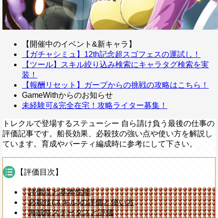
【開催中のイベント&新キャラ】
【ガチャシミュ】12th記念超スゴフェスの運試し！
【ツール】スキル絞り込み検索にキャラタグ検索を実
装！
【報酬リセット】ガープからの挑戦の攻略はこちら！
GameWithからのお知らせ
未経験可&完全在宅！攻略ライター募集！
トレクルで登場するステューシー 自ら請け負う最後の仕事の
評価記事です。船長効果、必殺技の強い点や使い方を解説し
ています。育成やパーティ編成時に参考にして下さい。
【評価目次】
評価点と基本性能
必殺技(スキル)の評価と使い方
海賊祭ステータスと評価