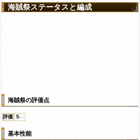
人以上いる時、一味の[お邪魔]を含む全て
海賊祭ステータスと編成
弾]スロットに変換、2ターンの間一味の[爆弾
[肉]
[連]
スロットによる攻撃倍率をスロット
通常時1.0倍、不利時0.5倍にし、一味に[CP
合計3人以上いる時、一味の[お邪魔]を含
を[肉]スロットに変換、2ターンの間一味の[
による攻撃の倍率をスロット有利時3.5倍、
不利時0.5倍にし（本来の有利時倍率は2
上限突破
海賊祭の評価点
評価
S
基本性能