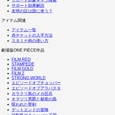
サポート対象キャラ検索
サポート効果解説
友情の証は誰に使う？
アイテム関連
アイテム一覧
赤チケットの入手方法
スタミナ肉の使い方
劇場版ONE PIECE作品
FILM RED
STAMPEDE
FILM GOLD
FILM Z
STRONG WORLD
エピソードオブチョッパー
エピソードオブアラバスタ
カラクリ島のメカ巨兵
オマツリ男爵と秘密の島
呪われた聖剣
デットエンドの冒険