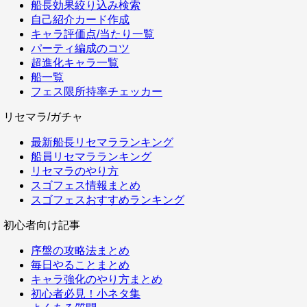
船長効果絞り込み検索
自己紹介カード作成
キャラ評価点/当たり一覧
パーティ編成のコツ
超進化キャラ一覧
船一覧
フェス限所持率チェッカー
リセマラ/ガチャ
最新船長リセマラランキング
船員リセマラランキング
リセマラのやり方
スゴフェス情報まとめ
スゴフェスおすすめランキング
初心者向け記事
序盤の攻略法まとめ
毎日やることまとめ
キャラ強化のやり方まとめ
初心者必見！小ネタ集