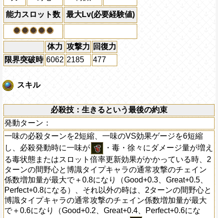
能力スロット数
最大Lv(必要経験値)
体力
攻撃力
回復力
限界突破時
6062
2185
477
スキル
必殺技：生きるという最後の約束
発動ターン：
一味の必殺ターンを2短縮、一味のVS効果ゲージを6短縮
し、必殺発動時に一味が
・毒・徐々にダメージ量が増え
る毒状態またはスロット倍率更新効果がかかっている時、2
ターンの間野心と博識タイプキャラの通常攻撃のチェイン
係数増加量が最大で＋0.8になり（Good+0.3、Great+0.5、
Perfect+0.8になる）、それ以外の時は、2ターンの間野心と
博識タイプキャラの通常攻撃のチェイン係数増加量が最大
で＋0.6になり（Good+0.2、Great+0.4、Perfect+0.6にな