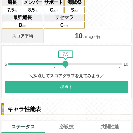
船長
メンバー
サポート
海賊祭
7.5
8.5
C
S
最強船長
リセマラ
B
C
キャラ性能表
ステータス
必殺技
共闘性能