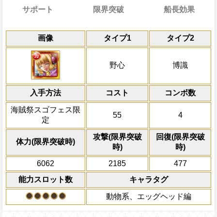
サポート
限界突破
船長効果
能
通常
共闘性能
通常時
効果
限界突破
画像
タイプ1
タイプ2
習得する効果
力
自分の基礎回復力の25%をサポート対象
各バトルごと(先制行動後)に敵ターンを1
冒険開始時の必殺ター
通常時
力に上乗せする
識タイプキャラの攻撃を4.25倍、体力を1
野心と博識タイプキャラの基礎ステー
属性
キャラの攻撃を6倍
一味の必殺ターンを2短縮、一味のVS効果
船長効果
野心
博識
キャラは[力][肉][連][爆弾][強化爆弾]ス
る
にし、他の属性キャラの
対象
し、必殺発動時に一味が
・毒・徐々に
ト扱いになり、自分は必殺ターン巻き戻し
倍、体力を1.25倍にす
える毒状態またはスロット倍率更新効果
自分は必殺ターン巻き戻しを3ターン
力属性
復、ターン終了時に体力を6000回復する
入手方法
コスト
ターン数：12
コンボ数
時、2ターンの間野心と博識タイプキャラ
グに応じて以下の効果を発揮する】一味に[
体力50%以下の時、PERFECTならば
ェイン係数増加量が最大で＋0.8になり（Goo
全プレイヤーの一味の[
海賊祭スゴフェス限
ィム]が合計2人以上いる時、一味の攻撃を
必殺技
Great+0.5、Perfect+0.8になる）、
55
4
全てのスロットを自属
自分のスロット封じ状態を10ターン
定
味に[CP0][世界政府]が合計2人以上いる
ンの間野心と博識タイプキャラの通常攻
換し、一味の必殺ター
1.2倍にする
増加量が最大で＋0.6になり（Good+0.2、Gr
必殺技使用回数制限を3ターン回復す
利効果を1ターン延長
攻撃(限界突破
回復(限界突破
体力(限界突破時)
Lv上限突破
Perfect+0.6になる）、その後、一味に
時)
時)
2ターンの間敵全体の
態を10ターン回復、一味に[科学者][セラフ
アクション
を30%下げ、博識タイ
6062
2185
477
以上いる時かつ一味に[CPO][世界政府]が
げる
時、一味の[お邪魔]を含む全てのスロットを
能力スロット数
キャラタグ
ットに変換、3ターンの間一味の[爆弾][強
動物系、エッグヘッド編
ロットによる攻撃倍率をスロット有利時3.5
倍、不利時0.5倍にし、一味に[科学者][セ