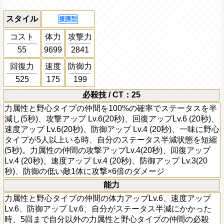
スタイル
援護型
コスト
体力
攻撃力
55
9699
2841
回復力
速度
防御力
525
175
199
必殺技 / CT：25
力属性と野心タイプの仲間を100%の確率でステータスを半
減し(5秒)、攻撃アップ Lv.6(20秒)、回復アップLv.6 (20秒)、
速度アップ Lv.6(20秒)、防御アップ Lv.4 (20秒)、一味に野心
タイプが5人以上いる時、自分のステータス半減状態を短縮
(5秒)。力属性の仲間の攻撃アップLv.4(20秒)、回復アップ
Lv.4 (20秒)、速度アップ Lv.4 (20秒)、防御アップ Lv.3(20
秒)、防御の低い敵1体に攻撃×6倍のダメージ
能力
力属性と野心タイプの仲間の体力アップLv.6、速度アップ
Lv.6、防御アップ Lv.6、自分がステータス半減にかかった
時、5回まで自分以外の力属性と野心タイプの仲間の必殺