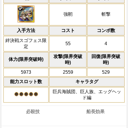
力
冒険開始時強靭タイプキャラの必殺ターン
自分の必殺技発動状態を(1)に変更、敵全
通常時
靭タイプキャラの攻撃を5.25倍、体力を1
ダメージ無効状態を2ターン減、下段のス
自分は必殺ターン巻き戻しを3ターン
一味の体力を80%減らし、強靭と斬撃タ
強靭
斬撃
キャラは
ットに変換、3ターンの間強靭タイプキャラ
[速]
[心]
[知]
[肉]
[連]
スロットも有
ターンを3短縮、敵全体のHPバーにかか
なり、ターン終了時に敵全体にキャラの攻撃
倍にし強靭タイプを超強靭タイプにタイ
自分は吹き飛ばされない
リアを3ターン減、1ターンの間受けるダメ
性ダメージを与える【一味のキャラタグ
入手方法
し、一味に[巨人族][麦わらの一味][四皇]
コスト
発動条件
コンボ数
ダメージを受けた次のターン、自分
果を発揮する】一味に[巨人族][麦わらの味]
時、1ターンの間強靭タイプキャラがダメ
+200される/被ダメージ量上昇状態を
「ドリー&ブロギー」になり、一味にモン
絆決戦スゴフェス限
以上いる時、強靭タイプキャラの攻撃をさら
割合に応じて攻撃を上昇させる効果を発動
55
4
ィ、ロロノア・ゾロ、ナミ、ウソップ、
自分の攻撃がPERFECTならば、自
定
る。味に[巨人族]が3人以上いる時、一味
率が90%の場合は1.9倍となる)、それ以
ニー・チョッパー、ニコ・ロビン、フラ
のダメージが10%上乗せされて増加
加効果(加算は対象外)がかかった場合、
減して発動(一味の軽減率が90%の場合は1.
ク、ジンベエ、ネフェルタリ・ビビ、カ
攻撃(限界突破
回復(限界突破
ターン中に一味・敵の状態異常アイコン
体力(限界突破時)
一味の速属性の数に応じてダメージ
必殺技発動状態が(1)の時、1ターンの間9
シー、シャンクスの誰かから2人以上いる
時)
時)
異常の増加があった場合、次の一味のタ
昇する
ドを発動し、自分と隣接スロットを自属
ラを除く)※ダブルキャラは1人とカウン
攻する巨兵海賊団」を発動する(1度の冒険
5973
2559
529
([お邪魔】も変換可)、1ターンの間チェイ
動。船長効果で発揮した際の自分の必殺
その後、船長が強靭か斬撃タイプキャラの
能力スロット数
キャラタグ
ない)
間「ドリー&ブロギー」になり敵の状態異
無視して1ターンの間敵全体の被ダメージを
Lv上限突破
巨兵海賊団、巨人族、エッグヘッ
させる
ド編
上限突破
必殺技
船長効果
通常時
限界突破
14ターン