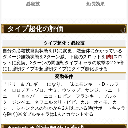
必殺技
船長効果
タイプキャラの必殺ターンを2短縮し、強
通常時
の攻撃を4.5倍、スロット一致時約5倍、体
0%減らし、強靭と斬撃タイプキャラの必殺
タイプキャラは
[知]
[肉]
[連]
スロットも有利ス
通常時
限界突破
14ターン
、敵全体のHPバーにかかっている全てのバ
り、ターン終了時に敵全体にキャラの攻撃
減、1ターンの間受けるダメージを90%減ら
タイプ超化の評価
タイプキャラの必殺ターンを2短縮し、強
通常時
属性ダメージを与える【一味のキャラタグに応
族][麦わらの一味][四皇]が合計4人以上いる
攻撃を4.75倍、体力を1.5倍、同タイプ
0%減らし、強靭と斬撃タイプキャラの必殺
発揮する】一味に[巨人族][麦わらの味][四
間強靭タイプキャラがダメージ軽減状態の
[連]
スロットも有利スロット扱いになり、
、敵全体のHPバーにかかっている全てのバ
タイプ超化：必殺技
以上いる時、強靭タイプキャラの攻撃をさら
撃を上昇させる効果を発動し(一味の軽減
敵全体にキャラの攻撃×150倍の速属性ダメ
減、1ターンの間受けるダメージを90%減ら
。一味に[巨人族]が3人以上いる時、一味に
自分の必殺技発動状態を(1)に変更、敵全体にかかっている
は1.9倍となる)、それ以外の時、効果が半
一味のキャラタグに応じて以下の効果を発
族][麦わらの一味][四皇]が合計4人以上いる
加効果(加算は対象外)がかかった場合、も
ダメージ無効状態を2ターン減、下段のスロットを
[肉]
スロ
の軽減率が90%の場合は1.45倍となる)、
巨人族][麦わらの味][四皇]が合計3人以上い
間強靭タイプキャラがダメージ軽減状態の
ターン中に一味・敵の状態異常アイコン敵
ットに変換、3ターンの間強靭タイプキャラの攻撃を2.25倍
(1)の時、1ターンの間90%その体力ガー
プキャラの攻撃をさらに1.1倍にする。味
撃を上昇させる効果を発動し(一味の軽減
異常の増加があった場合、次の一味のター
にし強靭タイプを超強靭タイプにタイプ超化させる
分と隣接スロットを自属性スロットに変換
3人以上いる時、一味にチェイン係数増加効果
は1.9倍となる)、それ以外の時、効果が半
攻する巨兵海賊団」を発動する(1度の冒険
換可)、1ターンの間チェイン係数を1.5倍、
)がかかった場合、もしくはかかったターン
発動条件
の軽減率が90%の場合は1.45倍となる)、
。船長効果で発揮した際の自分の必殺ター
強靭か斬撃タイプキャラの時、1ターンの
状態異常アイコン敵個別につく状態異常の
(1)の時、1ターンの間90%その体力ガー
「ドリー&ブロギー」になり、一味にモンキー・D・ルフ
い)
ロギー」になり敵の状態異常無効の効果を
合、次の一味のターン開始時に「進攻する
分と隣接スロットを自属性スロットに変換
ィ、ロロノア・ゾロ、ナミ、ウソップ、サンジ、トニート
の間敵全体の被ダメージを1.75倍に上昇
Lv上限突破
発動する(1度の冒険で2回まで発動。船長
換可)、1ターンの間チェイン係数を1.5倍、
ニー・チョッパー、ニコ・ロビン、フランキー、ブルッ
際の自分の必殺ターンは短縮されない)
強靭か斬撃タイプキャラの時、1ターンの
ク、ジンベエ、ネフェルタリ・ビビ、カルーオイモ、カー
上限突破
ロギー」になり敵の状態異常無効の効果を
Lv上限突破
シー、シャンクスの誰かから2人以上いる時(サポートキャラ
の間敵全体の被ダメージを1.75倍に上昇
を除く)※ダブルキャラは1人とカウントする
上限突破