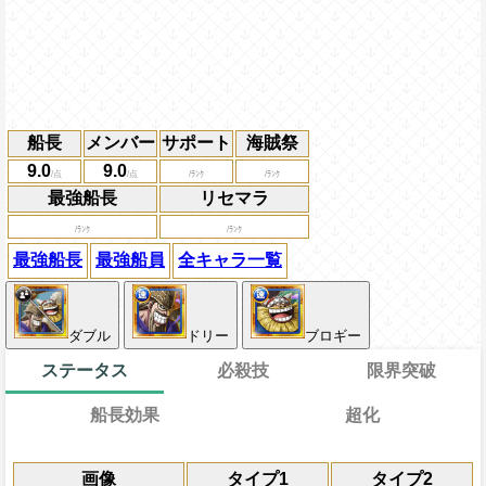
船長
メンバー
サポート
海賊祭
9.0
9.0
最強船長
リセマラ
最強船長
最強船員
全キャラ一覧
ダブル
ドリー
ブロギー
ステータス
必殺技
限界突破
船長効果
超化
能
通常
通常時
効果
限界突破
画像
タイプ1
タイプ2
習得する効果