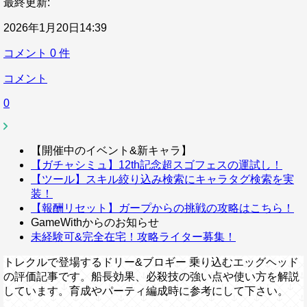
最終更新:
2026年1月20日14:39
コメント
0
件
コメント
0
【開催中のイベント&新キャラ】
【ガチャシミュ】12th記念超スゴフェスの運試し！
【ツール】スキル絞り込み検索にキャラタグ検索を実
装！
【報酬リセット】ガープからの挑戦の攻略はこちら！
GameWithからのお知らせ
未経験可&完全在宅！攻略ライター募集！
トレクルで登場するドリー&ブロギー 乗り込むエッグヘッド
の評価記事です。船長効果、必殺技の強い点や使い方を解説
しています。育成やパーティ編成時に参考にして下さい。