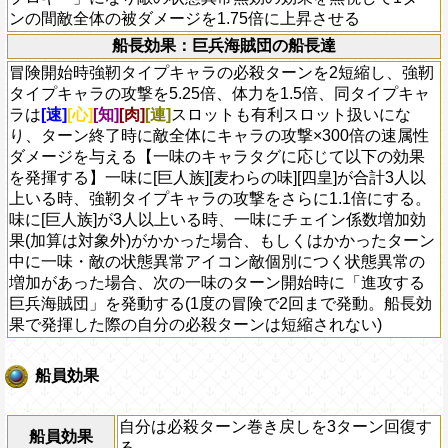
ンの間敵全体の被ダメージを1.75倍に上昇させる
船長効果：巨兵海賊団の船長達
冒険開始時強靭タイプキャラの必殺ターンを2短縮し、強靭
タイプキャラの攻撃を5.25倍、体力を1.5倍、同タイプキャ
ラは
[速]
[心]
[知]
[肉]
[連]
スロットも有利スロット扱いにな
り、ターン終了時に敵全体にキャラの攻撃×300倍の速属性
ダメージを与える【一味のキャラタグに応じて以下の効果
を発揮する】一味に[巨人族][麦わらの味][四皇]が合計3人以
上いる時、強靭タイプキャラの攻撃をさらに1.1倍にする。
味に[巨人族]が3人以上いる時、一味にチェイン係数増加効
果(加算は対象外)がかかった場合、もしくはかかったターン
中に一味・敵の状態異常アイコン敵個別につく状態異常の
増加があった場合、次の一味のターン開始時に「進攻する
巨兵海賊団」を発動する(1度の冒険で2回まで発動。船長効
果で発揮した際の自分の必殺ターンは短縮されない)
船員効果
自分は必殺ターン巻き戻しを3ターン回復す
船員効果
る