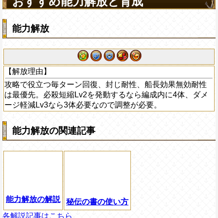
おすすめ能力解放と育成
能力解放
【解放理由】
攻略で役立つ毎ターン回復、封じ耐性、船長効果無効耐性
は最優先。必殺短縮Lv2を発動するなら編成内に4体、ダメ
ージ軽減Lv3なら3体必要なので調整が必要。
能力解放の関連記事
能力解放の解説
秘伝の書の使い方
各解説記事はこちら