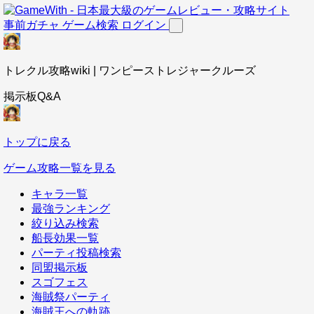
事前ガチャ
ゲーム検索
ログイン
トレクル攻略wiki | ワンピーストレジャークルーズ
掲示板Q&A
トップに戻る
ゲーム攻略一覧を見る
キャラ一覧
最強ランキング
絞り込み検索
船長効果一覧
パーティ投稿検索
同盟掲示板
スゴフェス
海賊祭パーティ
海賊王への軌跡