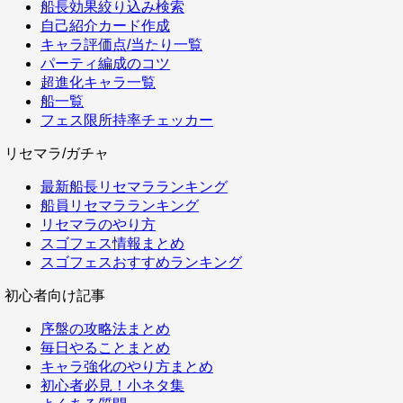
船長効果絞り込み検索
自己紹介カード作成
キャラ評価点/当たり一覧
パーティ編成のコツ
超進化キャラ一覧
船一覧
フェス限所持率チェッカー
リセマラ/ガチャ
最新船長リセマラランキング
船員リセマラランキング
リセマラのやり方
スゴフェス情報まとめ
スゴフェスおすすめランキング
初心者向け記事
序盤の攻略法まとめ
毎日やることまとめ
キャラ強化のやり方まとめ
初心者必見！小ネタ集