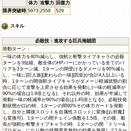
体力
攻撃力
回復力
限界突破時
5973
2559
529
スキル
必殺技：進攻する巨兵海賊団
発動ターン：
一味の体力を80%減らし、強靭と斬撃タイプキャラの必殺
ターンを3短縮、敵全体のHPバーにかかっている全てのバ
リアを3ターン減、1ターンの間受けるダメージを90%減ら
し、一味に[巨人族][麦わらの一味][四皇]が合計4人以上いる
時、1ターンの間強靭タイプキャラがダメージ軽減状態の割
合に応じて攻撃を上昇させる効果を発動し(一味の軽減率が
90%の場合は1.9倍となる)、それ以外の時、効果が半減して
発動(一味の軽減率が90%の場合は1.45倍となる)、必殺技発
動状態が(1)の時、1ターンの間90%その体力ガードを発動
し、自分と隣接スロットを自属性スロットに変換([お邪魔】
も変換可)、1ターンの間チェイン係数を1.5倍、その後、船
長が強靭か斬撃タイプキャラの時、1ターンの間「ドリー&
ブロギー」になり敵の状態異常無効の効果を無視して1ター