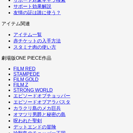
サポート対象キャラ検索
サポート効果解説
友情の証は誰に使う？
アイテム関連
アイテム一覧
赤チケットの入手方法
スタミナ肉の使い方
劇場版ONE PIECE作品
FILM RED
STAMPEDE
FILM GOLD
FILM Z
STRONG WORLD
エピソードオブチョッパー
エピソードオブアラバスタ
カラクリ島のメカ巨兵
オマツリ男爵と秘密の島
呪われた聖剣
デットエンドの冒険