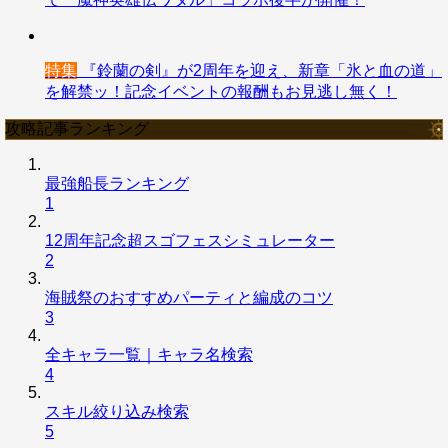
特集
『鈴蘭の剣』が2周年を迎え、新章「氷と血の道」
を解禁ッ！記念イベントの報酬もお見逃し無く！
攻略記事ランキング
最強船長ランキング
1
12周年記念超スゴフェスシミュレーター
2
海賊祭のおすすめパーティと編成のコツ
3
全キャラ一覧｜キャラ名検索
4
スキル絞り込み検索
5