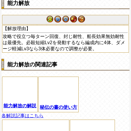
能力解放
【解放理由】
攻略で役立つ毎ターン回復、封じ耐性、船長効果無効耐性
は最優先。必殺短縮Lv2を発動するなら編成内に4体、ダメ
ージ軽減Lv3なら3体必要なので調整が必要。
能力解放の関連記事
能力解放の解説
秘伝の書の使い方
各解説記事はこちら