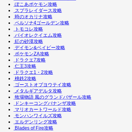
ぽこあポケモン攻略
スプラレイダース攻略
時のオカリナ攻略
ペルソナ4ゴールデン攻略
トモコレ攻略
バイオレクイエム攻略
紅の砂漠攻略
デイモン&ベイビー攻略
ポケモンZA攻略
ドラクエ7攻略
仁王3攻略
ドラクエ1・2攻略
桃鉄2攻略
ゴーストオブヨウテイ攻略
メタルギアデルタ攻略
牧場物語 風のグランドバザール攻略
ドンキーコングバナンザ攻略
マリオカートワールド攻略
モンハンワイルズ攻略
エルデンリング攻略
Blades of Fire攻略