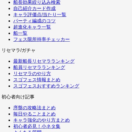
船長効果絞り込み検索
自己紹介カード作成
キャラ評価点/当たり一覧
パーティ編成のコツ
超進化キャラ一覧
船一覧
フェス限所持率チェッカー
リセマラ/ガチャ
最新船長リセマラランキング
船員リセマラランキング
リセマラのやり方
スゴフェス情報まとめ
スゴフェスおすすめランキング
初心者向け記事
序盤の攻略法まとめ
毎日やることまとめ
キャラ強化のやり方まとめ
初心者必見！小ネタ集