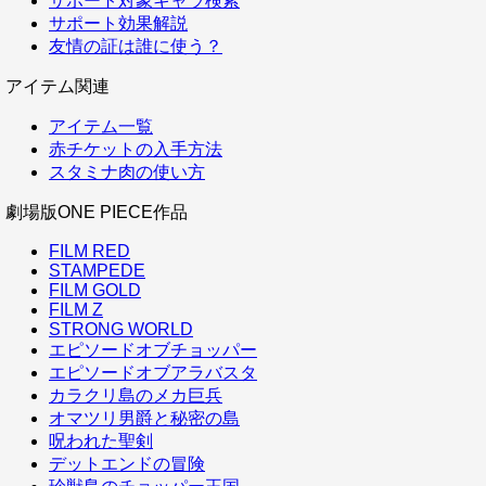
サポート対象キャラ検索
サポート効果解説
友情の証は誰に使う？
アイテム関連
アイテム一覧
赤チケットの入手方法
スタミナ肉の使い方
劇場版ONE PIECE作品
FILM RED
STAMPEDE
FILM GOLD
FILM Z
STRONG WORLD
エピソードオブチョッパー
エピソードオブアラバスタ
カラクリ島のメカ巨兵
オマツリ男爵と秘密の島
呪われた聖剣
デットエンドの冒険