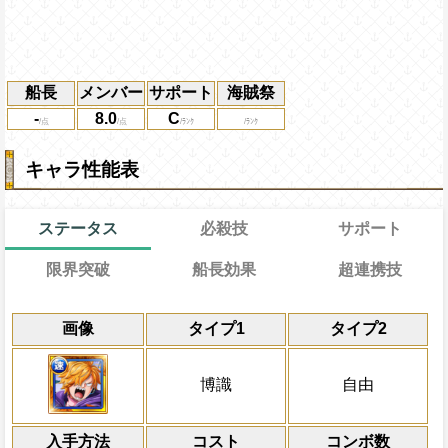
船長
メンバー
サポート
海賊祭
-
8.0
C
キャラ性能表
ステータス
必殺技
サポート
限界突破
船長効果
超連携技
能
通常
通常時
効果
効果
限界突破
画像
タイプ1
タイプ2
習得する効果
力
冒険中1回限り、サポート対象キャラ必殺
冒険開始時、体力が残り50%の状態にな
一味にベガパンク[本体][正][想][知][暴]
通常時
にかかっているダメージ軽減状態(は対象外
イプキャラの攻撃を3.75倍、同属性・同
る時
自分は必殺ターン巻き戻しを2ターン
敵全体にかかっているダメージ軽減(
状
博識
自由
し、サポート対象キャラのスロットを[爆弾
[連][爆弾][強化爆弾]スロットも有利スロ
ーン減らし、[お邪魔]を含む全ての上段と
発動条件
博識と自由タイプキャラは[爆弾][強化
換する
を[爆弾]スロットに、下段スロットを[連]
Lv上限突破
1ターンの間博識と自由タイプキャラの連携
有利スロット扱いになり、同タイプ
入手方法
殺発動時一味の体力が50%以下の時また
コスト
コンボ数
対象
倍にする