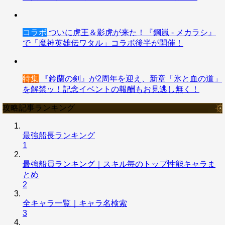
コラボ
ついに虎王＆影虎が来た！『鋼嵐 - メカラシ』
で「魔神英雄伝ワタル」コラボ後半が開催！
特集
『鈴蘭の剣』が2周年を迎え、新章「氷と血の道」
を解禁ッ！記念イベントの報酬もお見逃し無く！
攻略記事ランキング
最強船長ランキング
1
最強船員ランキング｜スキル毎のトップ性能キャラま
とめ
2
全キャラ一覧｜キャラ名検索
3