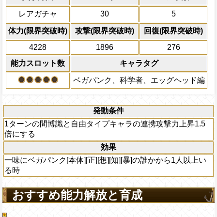
力が+70される
影響増大効果がかかっている時、2ターン
[科学者]のキャラタグを持つキャラ
レアガチャ
30
5
自分の攻撃がPERFECTならば、80
数の初期値が2.75、上限値が8.0で固定
最終ヒット時のダメージが8%上乗せ
の間博識と自由タイプキャラのスロットの影
体力(限界突破時)
攻撃(限界突破時)
回復(限界突破時)
の効果は効果量上昇効果を2回まで受けられ
超連携技Lv5を習得する
4228
1896
276
ガパンク]が2人以上いる時、博識と自由
殺ターンを2短縮し、一味にかかっている
能力スロット数
キャラタグ
ト影響増大効果をさらに+0.25上昇させる
必殺技のスロット影響増大効果にも影響す
ベガパンク、科学者、エッグヘッド編
上限突破
発動条件
1ターンの間博識と自由タイプキャラの連携攻撃力上昇1.5
倍にする
効果
一味にベガパンク[本体][正][想][知][暴]の誰かから1人以上い
る時
おすすめ能力解放と育成