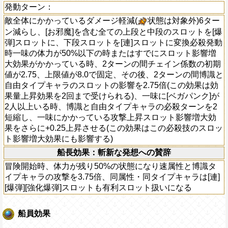
発動ターン：
敵全体にかかっているダメージ軽減(
状態は対象外)6ター
ン減らし、[お邪魔]を含む全ての上段と中段のスロットを[爆
弾]スロットに、下段スロットを[連]スロットに変換必殺発動
時一味の体力が50%以下の時またはすでにスロット影響増
大効果がかかっている時、2ターンの間チェイン係数の初期
値が2.75、上限値が8.0で固定、その後、2ターンの間博識と
自由タイプキャラのスロットの影響を2.75倍(この効果は効
果量上昇効果を2回まで受けられる)、一味に[ベガパンク]が
2人以上いる時、博識と自由タイプキャラの必殺ターンを2
短縮し、一味にかかっている攻撃上昇スロット影響増大効
果をさらに+0.25上昇させる(この効果はこの必殺技のスロッ
ト影響増大効果にも影響する)
船長効果：斬新な発想への賛辞
冒険開始時、体力が残り50%の状態になり速属性と博識タ
イプキャラの攻撃を3.75倍、同属性・同タイプキャラは[連]
[爆弾][強化爆弾]スロットも有利スロット扱いになる
船員効果