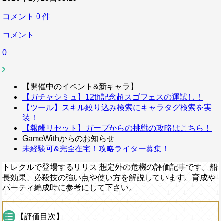
コメント
0
件
コメント
0
【開催中のイベント&新キャラ】
【ガチャシミュ】12th記念超スゴフェスの運試し！
【ツール】スキル絞り込み検索にキャラタグ検索を実
装！
【報酬リセット】ガープからの挑戦の攻略はこちら！
GameWithからのお知らせ
未経験可&完全在宅！攻略ライター募集！
トレクルで登場するリリス 想定外の危機の評価記事です。船
長効果、必殺技の強い点や使い方を解説しています。育成や
パーティ編成時に参考にして下さい。
【評価目次】