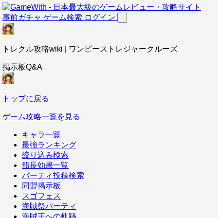
事前ガチャ
ゲーム検索
ログイン
トレクル攻略wiki | ワンピーストレジャークルーズ
掲示板Q&A
トップに戻る
ゲーム攻略一覧を見る
キャラ一覧
最強ランキング
絞り込み検索
船長効果一覧
パーティ投稿検索
同盟掲示板
スゴフェス
海賊祭パーティ
海賊王への軌跡