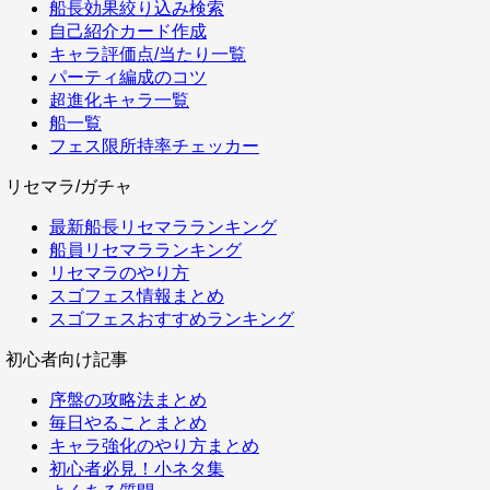
船長効果絞り込み検索
自己紹介カード作成
キャラ評価点/当たり一覧
パーティ編成のコツ
超進化キャラ一覧
船一覧
フェス限所持率チェッカー
リセマラ/ガチャ
最新船長リセマラランキング
船員リセマラランキング
リセマラのやり方
スゴフェス情報まとめ
スゴフェスおすすめランキング
初心者向け記事
序盤の攻略法まとめ
毎日やることまとめ
キャラ強化のやり方まとめ
初心者必見！小ネタ集