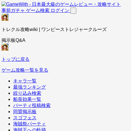
事前ガチャ
ゲーム検索
ログイン
トレクル攻略wiki | ワンピーストレジャークルーズ
掲示板Q&A
トップに戻る
ゲーム攻略一覧を見る
キャラ一覧
最強ランキング
絞り込み検索
船長効果一覧
パーティ投稿検索
同盟掲示板
スゴフェス
海賊祭パーティ
海賊王への軌跡