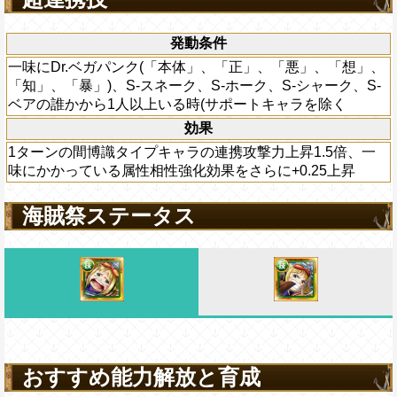
[肉]
スロットも有利スロット扱いになり、
封じを6ターン回復する
ているダメージ軽減状態を2ターン減ら
CTでも
[肉]
を獲得できる
に一味にかかっている攻撃上昇・チェイン
発動条件
対象
発動条件
キャラは
[肉]
[セムラ][爆弾][強化爆弾]スロッ
算は対象外)をさらに+0.25上昇させ、[お
Lv上限突破
パンク(「本体」、「正」、「悪」、
ロット扱いになる
一味にDr.ベガパンク(「本体」、「正」、「悪」、「想」、
ての下段スロットを
[肉]
スロットに変換、一
「暴」)、S-スネーク、S-ホーク、S-シ
「知」、「暴」)、S-スネーク、S-ホーク、S-シャーク、S-
下の時、PERFECTならば回復×1倍回復
ッド]が5人以上いる時、一味にかかっている
アの誰かから1人以上いる時(サポートキャラ
ベアの誰かから1人以上いる時(サポートキャラを除く
3ターン回復する
限り、自分が必殺技を使用した直後、自分
効果
上限突破
ンがMAXまで短縮される
1ターンの間博識タイプキャラの連携攻撃力上昇1.5倍、一
.5を習得する
味にかかっている属性相性強化効果をさらに+0.25上昇
海賊祭ステータス
おすすめ能力解放と育成