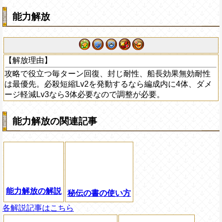
能力解放
【解放理由】
攻略で役立つ毎ターン回復、封じ耐性、船長効果無効耐性
は最優先。必殺短縮Lv2を発動するなら編成内に4体、ダメ
ージ軽減Lv3なら3体必要なので調整が必要。
能力解放の関連記事
能力解放の解説
秘伝の書の使い方
各解説記事はこちら