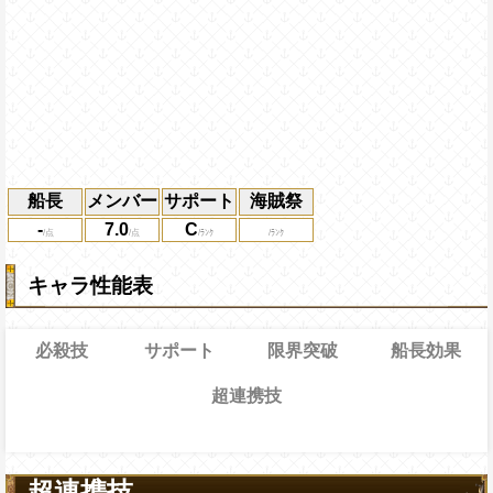
船長
メンバー
サポート
海賊祭
-
7.0
C
キャラ性能表
必殺技
サポート
限界突破
船長効果
超連携技
通常時
効果
効果
限界突破
19→13ターン
習得する効果
超連携技
の10%をサポート対象キャラの基礎体力に
の攻撃を3.5倍、体力を1.35倍にし、同
識タイプキャラの連携攻撃力上昇1.5倍にす
通常時