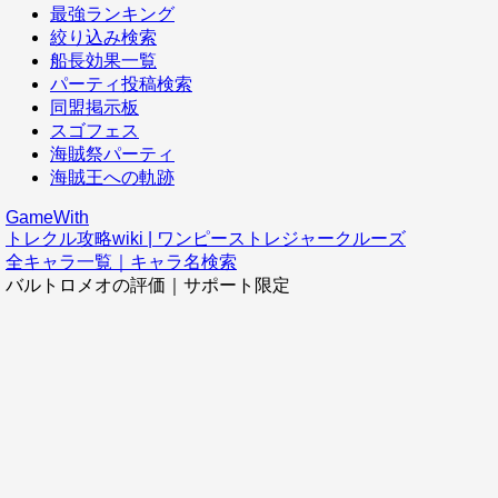
最強ランキング
絞り込み検索
船長効果一覧
パーティ投稿検索
同盟掲示板
スゴフェス
海賊祭パーティ
海賊王への軌跡
GameWith
トレクル攻略wiki | ワンピーストレジャークルーズ
全キャラ一覧｜キャラ名検索
バルトロメオの評価｜サポート限定