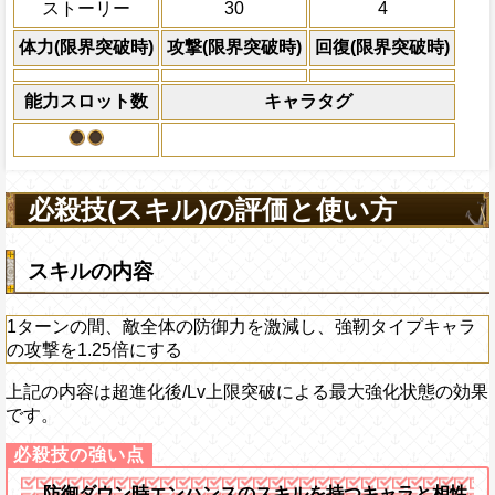
ストーリー
30
4
体力の上限を無視して
×30倍の全プレイヤ
体力(限界突破時)
攻撃(限界突破時)
回復(限界突破時)
必殺技
(最大体力の2倍上限
えている時、体力満タ
能力スロット数
キャラタグ
になる)、全プレイヤ
果無効を2ターン回復
2ターンの間敵全体の
アクション
を30%下げ、強靭タイ
必殺技(スキル)の評価と使い方
げる
スキルの内容
1ターンの間、敵全体の防御力を激減し、強靭タイプキャラ
の攻撃を1.25倍にする
上記の内容は超進化後/Lv上限突破による最大強化状態の効果
です。
防御ダウン時エンハンスのスキルを持つキャラと相性