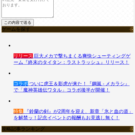
ゲームを探す
リリース
巨大メカで撃ちまくる爽快シューティングゲ
ーム『終末のタイタン：ラストラッシュ』リリース！
コラボ
ついに虎王＆影虎が来た！『鋼嵐 - メカラシ』
で「魔神英雄伝ワタル」コラボ後半が開催！
特集
『鈴蘭の剣』が2周年を迎え、新章「氷と血の道」
を解禁ッ！記念イベントの報酬もお見逃し無く！
攻略記事ランキング