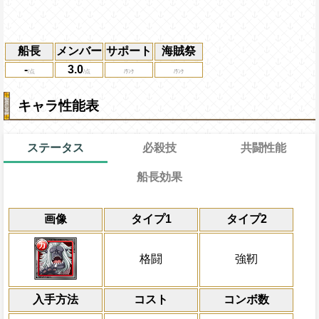
船長
メンバー
サポート
海賊祭
-
3.0
キャラ性能表
ステータス
必殺技
共闘性能
船長効果
通常時
通常
共闘性能
限界突破
画像
タイプ1
タイプ2
なし
冒険開始時の必殺ター
通常時
属性
キャラの攻撃を6倍
1ターンの間、敵全体の防御力を激減し、
Lv上限突破
船長効果
格闘
強靭
にし、他の属性キャラの
ラの攻撃を1.25倍にする
倍、体力を1.25倍にす
上限突破
入手方法
コスト
ターン数：8
コンボ数
敵1体のHPを25%減