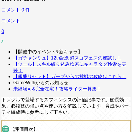
コメント
0
件
コメント
0
【開催中のイベント&新キャラ】
【ガチャシミュ】12th記念超スゴフェスの運試し！
【ツール】スキル絞り込み検索にキャラタグ検索を実
装！
【報酬リセット】ガープからの挑戦の攻略はこちら！
GameWithからのお知らせ
未経験可&完全在宅！攻略ライター募集！
トレクルで登場するスフィンクスの評価記事です。船長効
果、必殺技の強い点や使い方を解説しています。育成やパー
ティ編成時に参考にして下さい。
【評価目次】