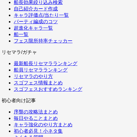
船長効果絞り込み検索
自己紹介カード作成
キャラ評価点/当たり一覧
パーティ編成のコツ
超進化キャラ一覧
船一覧
フェス限所持率チェッカー
リセマラ/ガチャ
最新船長リセマラランキング
船員リセマラランキング
リセマラのやり方
スゴフェス情報まとめ
スゴフェスおすすめランキング
初心者向け記事
序盤の攻略法まとめ
毎日やることまとめ
キャラ強化のやり方まとめ
初心者必見！小ネタ集