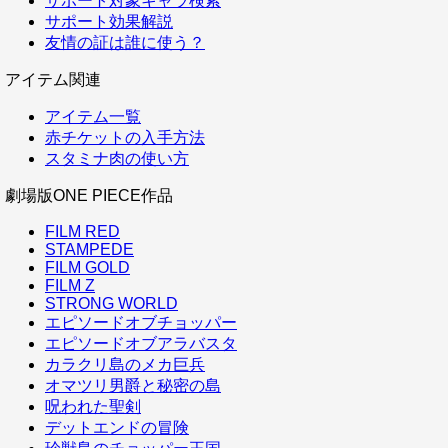
サポート対象キャラ検索
サポート効果解説
友情の証は誰に使う？
アイテム関連
アイテム一覧
赤チケットの入手方法
スタミナ肉の使い方
劇場版ONE PIECE作品
FILM RED
STAMPEDE
FILM GOLD
FILM Z
STRONG WORLD
エピソードオブチョッパー
エピソードオブアラバスタ
カラクリ島のメカ巨兵
オマツリ男爵と秘密の島
呪われた聖剣
デットエンドの冒険