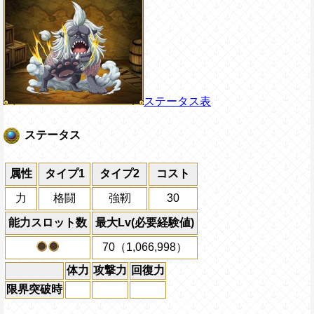
ステータス表
ステータス
属性
タイプ1
タイプ2
コスト
力
格闘
強靭
30
能力スロット数
最大Lv(必要経験値)
70（1,066,998）
体力
攻撃力
回復力
限界突破時