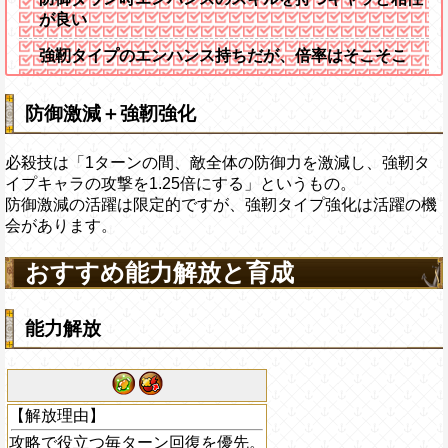
が良い
強靭タイプのエンハンス持ちだが、倍率はそこそこ
防御激減＋強靭強化
必殺技は「1ターンの間、敵全体の防御力を激減し、強靭タ
イプキャラの攻撃を1.25倍にする」というもの。
防御激減の活躍は限定的ですが、強靭タイプ強化は活躍の機
会があります。
おすすめ能力解放と育成
能力解放
【解放理由】
攻略で役立つ毎ターン回復を優先。