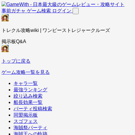
事前ガチャ
ゲーム検索
ログイン
トレクル攻略wiki | ワンピーストレジャークルーズ
掲示板Q&A
トップに戻る
ゲーム攻略一覧を見る
キャラ一覧
最強ランキング
絞り込み検索
船長効果一覧
パーティ投稿検索
同盟掲示板
スゴフェス
海賊祭パーティ
海賊王への軌跡