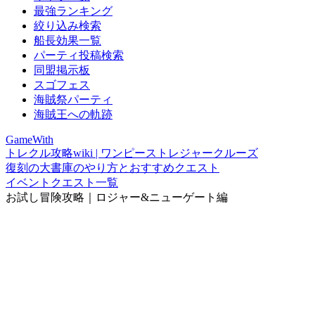
最強ランキング
絞り込み検索
船長効果一覧
パーティ投稿検索
同盟掲示板
スゴフェス
海賊祭パーティ
海賊王への軌跡
GameWith
トレクル攻略wiki | ワンピーストレジャークルーズ
復刻の大書庫のやり方とおすすめクエスト
イベントクエスト一覧
お試し冒険攻略｜ロジャー&ニューゲート編