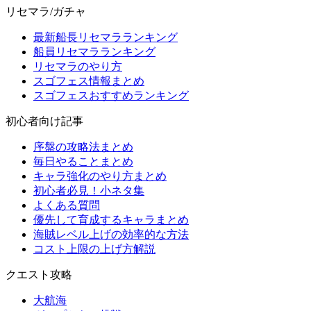
リセマラ/ガチャ
最新船長リセマラランキング
船員リセマラランキング
リセマラのやり方
スゴフェス情報まとめ
スゴフェスおすすめランキング
初心者向け記事
序盤の攻略法まとめ
毎日やることまとめ
キャラ強化のやり方まとめ
初心者必見！小ネタ集
よくある質問
優先して育成するキャラまとめ
海賊レベル上げの効率的な方法
コスト上限の上げ方解説
クエスト攻略
大航海