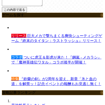
ゲームを探す
リリース
巨大メカで撃ちまくる爽快シューティングゲ
ーム『終末のタイタン：ラストラッシュ』リリース！
コラボ
ついに虎王＆影虎が来た！『鋼嵐 - メカラシ』
で「魔神英雄伝ワタル」コラボ後半が開催！
特集
『鈴蘭の剣』が2周年を迎え、新章「氷と血の
道」を解禁ッ！記念イベントの報酬もお見逃し無く！
攻略記事ランキング