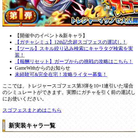
【開催中のイベント&新キャラ】
【ガチャシミュ】12th記念超スゴフェスの運試し！
【ツール】スキル絞り込み検索にキャラタグ検索を実
装！
【報酬リセット】ガープからの挑戦の攻略はこちら！
GameWithからのお知らせ
未経験可&完全在宅！攻略ライター募集！
ここでは、トレジャースゴフェス第3弾を10+1連引いた場合
のシミュレートができます。実際にガチャを引く前の運試し
にお使いください。
スゴフェスまとめはこちら
新実装キャラ一覧