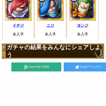
イチジ
ニジ
ヨンジ
未入手
未入手
未入手
ガチャの結果をみんなにシェアしよ
う
GameWithで投稿
Twitterでつぶやく