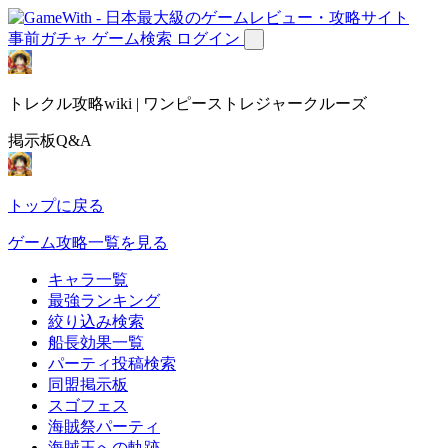
事前ガチャ
ゲーム検索
ログイン
トレクル攻略wiki | ワンピーストレジャークルーズ
掲示板Q&A
トップに戻る
ゲーム攻略一覧を見る
キャラ一覧
最強ランキング
絞り込み検索
船長効果一覧
パーティ投稿検索
同盟掲示板
スゴフェス
海賊祭パーティ
海賊王への軌跡