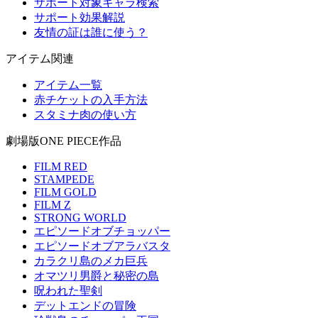
サポート対象キャラ検索
サポート効果解説
友情の証は誰に使う？
アイテム関連
アイテム一覧
赤チケットの入手方法
スタミナ肉の使い方
劇場版ONE PIECE作品
FILM RED
STAMPEDE
FILM GOLD
FILM Z
STRONG WORLD
エピソードオブチョッパー
エピソードオブアラバスタ
カラクリ島のメカ巨兵
オマツリ男爵と秘密の島
呪われた聖剣
デットエンドの冒険