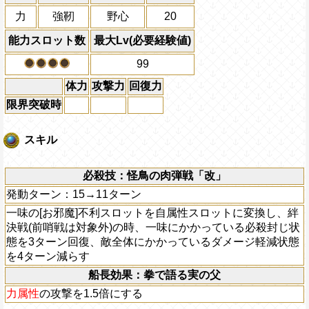
力
強靭
野心
20
能力スロット数
最大Lv(必要経験値)
99
体力
攻撃力
回復力
限界突破時
スキル
必殺技：怪鳥の肉弾戦「改」
発動ターン：15→11ターン
一味の[お邪魔]不利スロットを自属性スロットに変換し、絆
決戦(前哨戦は対象外)の時、一味にかかっている必殺封じ状
態を3ターン回復、敵全体にかかっているダメージ軽減状態
を4ターン減らす
船長効果：拳で語る実の父
力属性
の攻撃を1.5倍にする