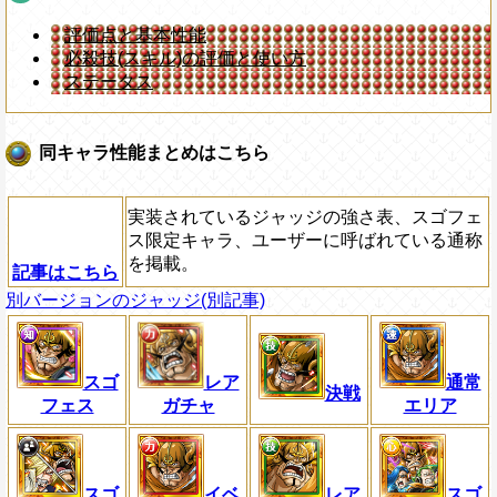
評価点と基本性能
必殺技(スキル)の評価と使い方
ステータス
同キャラ性能まとめはこちら
実装されているジャッジの強さ表、スゴフェ
ス限定キャラ、ユーザーに呼ばれている通称
を掲載。
記事はこちら
別バージョンのジャッジ(別記事)
スゴ
レア
通常
決戦
フェス
ガチャ
エリア
スゴ
イベ
レア
スゴ