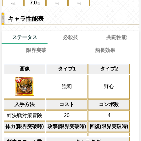
-
7.0
キャラ性能表
ステータス
必殺技
共闘性能
限界突破
船長効果
能力
通常
通常時
15→11ターン
習得する効果
共闘性能
限界突破
画像
タイプ1
タイプ2
力属性
の攻撃を1.5倍にする
冒険開始時の必殺ター
通常時
自分は必殺封じ状態を3ターン回復
属性
キャラの攻撃を6倍
一味の[お邪魔]不利スロットを自属性スロ
Lv上限突破
船長効果
強靭
野心
にし、他の属性キャラの
絆決戦(前哨戦は対象外)の時、一味にか
倍、体力を1.25倍にす
じ状態を3ターン回復、敵全体にかかって
入手方法
減状態を4ターン減らす
コスト
ターン数：8
コンボ数
敵1体のHPを25%減
上限突破
絆決戦対策冒険
20
4
体力の上限を無視して
×30倍の全プレイヤ
体力(限界突破時)
攻撃(限界突破時)
回復(限界突破時)
必殺技
(最大体力の2倍上限
えている時、体力満タ