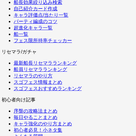
船長効果絞り込み検索
自己紹介カード作成
キャラ評価点/当たり一覧
パーティ編成のコツ
超進化キャラ一覧
船一覧
フェス限所持率チェッカー
リセマラ/ガチャ
最新船長リセマラランキング
船員リセマラランキング
リセマラのやり方
スゴフェス情報まとめ
スゴフェスおすすめランキング
初心者向け記事
序盤の攻略法まとめ
毎日やることまとめ
キャラ強化のやり方まとめ
初心者必見！小ネタ集