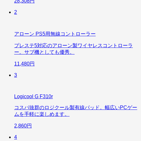
28,308円
2
アローン PS5用無線コントローラー
プレステ5対応のアローン製ワイヤレスコントローラ
ー。サブ機としても優秀。
11,480円
3
Logicool G F310r
コスパ抜群のロジクール製有線パッド。幅広いPCゲー
ムを手軽に楽しめます。
2,860円
4