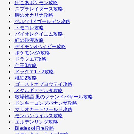
ぽこあポケモン攻略
スプラレイダース攻略
時のオカリナ攻略
ペルソナ4ゴールデン攻略
トモコレ攻略
バイオレクイエム攻略
紅の砂漠攻略
デイモン&ベイビー攻略
ポケモンZA攻略
ドラクエ7攻略
仁王3攻略
ドラクエ1・2攻略
桃鉄2攻略
ゴーストオブヨウテイ攻略
メタルギアデルタ攻略
牧場物語 風のグランドバザール攻略
ドンキーコングバナンザ攻略
マリオカートワールド攻略
モンハンワイルズ攻略
エルデンリング攻略
Blades of Fire攻略