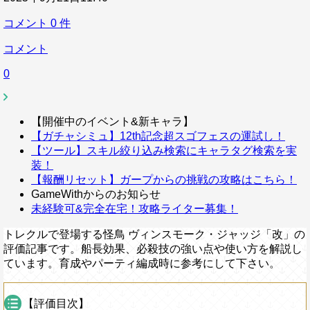
コメント
0
件
コメント
0
【開催中のイベント&新キャラ】
【ガチャシミュ】12th記念超スゴフェスの運試し！
【ツール】スキル絞り込み検索にキャラタグ検索を実
装！
【報酬リセット】ガープからの挑戦の攻略はこちら！
GameWithからのお知らせ
未経験可&完全在宅！攻略ライター募集！
トレクルで登場する怪鳥 ヴィンスモーク・ジャッジ「改」の
評価記事です。船長効果、必殺技の強い点や使い方を解説し
ています。育成やパーティ編成時に参考にして下さい。
【評価目次】