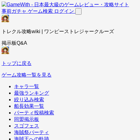
事前ガチャ
ゲーム検索
ログイン
トレクル攻略wiki | ワンピーストレジャークルーズ
掲示板Q&A
トップに戻る
ゲーム攻略一覧を見る
キャラ一覧
最強ランキング
絞り込み検索
船長効果一覧
パーティ投稿検索
同盟掲示板
スゴフェス
海賊祭パーティ
海賊王への軌跡