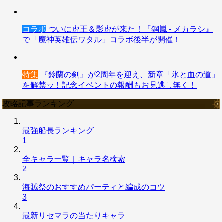
コラボ
ついに虎王＆影虎が来た！『鋼嵐 - メカラシ』
で「魔神英雄伝ワタル」コラボ後半が開催！
特集
『鈴蘭の剣』が2周年を迎え、新章「氷と血の道」
を解禁ッ！記念イベントの報酬もお見逃し無く！
攻略記事ランキング
最強船長ランキング
1
全キャラ一覧｜キャラ名検索
2
海賊祭のおすすめパーティと編成のコツ
3
最新リセマラの当たりキャラ