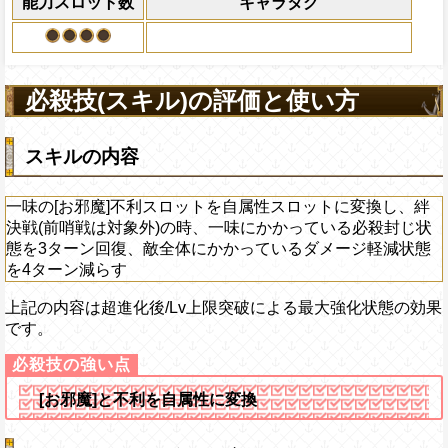
能力スロット数
キャラタグ
になる)、全プレイヤ
果無効を2ターン回復
2ターンの間敵全体の
アクション
を30%下げ、野心タイ
必殺技(スキル)の評価と使い方
げる
スキルの内容
一味の[お邪魔]不利スロットを自属性スロットに変換し、絆
決戦(前哨戦は対象外)の時、一味にかかっている必殺封じ状
態を3ターン回復、敵全体にかかっているダメージ軽減状態
を4ターン減らす
上記の内容は超進化後/Lv上限突破による最大強化状態の効果
です。
[お邪魔]と不利を自属性に変換