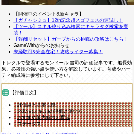
【開催中のイベント&新キャラ】
【ガチャシミュ】12th記念超スゴフェスの運試し！
【ツール】スキル絞り込み検索にキャラタグ検索を実
装！
【報酬リセット】ガープからの挑戦の攻略はこちら！
GameWithからのお知らせ
未経験可&完全在宅！攻略ライター募集！
トレクルで登場するモンドール 書司の評価記事です。船長効
果、必殺技の強い点や使い方を解説しています。育成やパー
ティ編成時に参考にして下さい。
【評価目次】
評価点と基本性能
必殺技(スキル)の評価と使い方
おすすめ能力解放と育成
ステータス