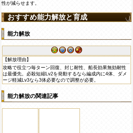
性が減らせます。
おすすめ能力解放と育成
能力解放
【解放理由】
攻略で役立つ毎ターン回復、封じ耐性、船長効果無効耐性
は最優先。必殺短縮Lv2を発動するなら編成内に4体、ダメ
ージ軽減Lv3なら3体必要なので調整が必要。
能力解放の関連記事