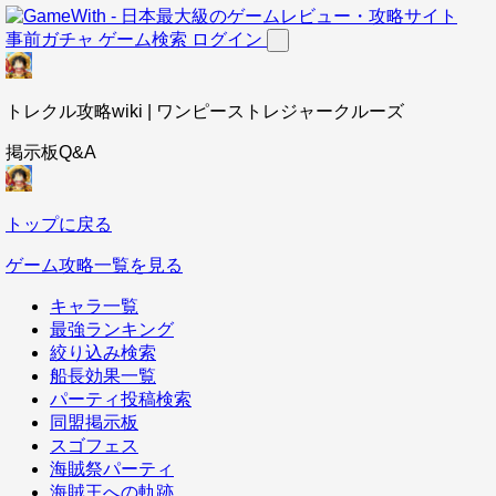
事前ガチャ
ゲーム検索
ログイン
トレクル攻略wiki | ワンピーストレジャークルーズ
掲示板Q&A
トップに戻る
ゲーム攻略一覧を見る
キャラ一覧
最強ランキング
絞り込み検索
船長効果一覧
パーティ投稿検索
同盟掲示板
スゴフェス
海賊祭パーティ
海賊王への軌跡