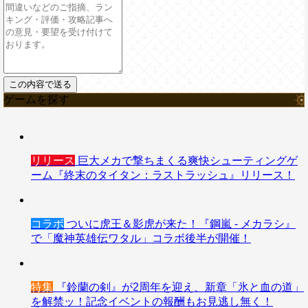
ゲームを探す
リリース
巨大メカで撃ちまくる爽快シューティングゲ
ーム『終末のタイタン：ラストラッシュ』リリース！
コラボ
ついに虎王＆影虎が来た！『鋼嵐 - メカラシ』
で「魔神英雄伝ワタル」コラボ後半が開催！
特集
『鈴蘭の剣』が2周年を迎え、新章「氷と血の道」
を解禁ッ！記念イベントの報酬もお見逃し無く！