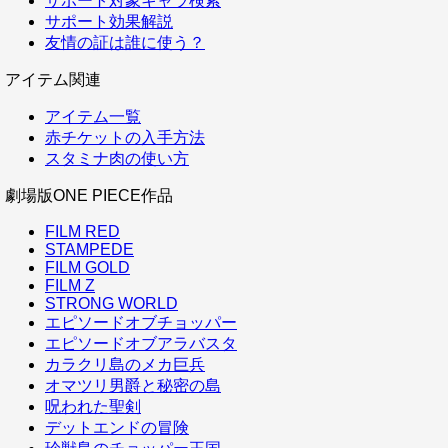
サポート対象キャラ検索
サポート効果解説
友情の証は誰に使う？
アイテム関連
アイテム一覧
赤チケットの入手方法
スタミナ肉の使い方
劇場版ONE PIECE作品
FILM RED
STAMPEDE
FILM GOLD
FILM Z
STRONG WORLD
エピソードオブチョッパー
エピソードオブアラバスタ
カラクリ島のメカ巨兵
オマツリ男爵と秘密の島
呪われた聖剣
デットエンドの冒険