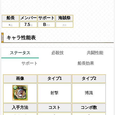
船長
メンバー
サポート
海賊祭
-
7.5
B
キャラ性能表
ステータス
必殺技
共闘性能
サポート
船長効果
通常
通常時
16→11ターン
共闘性能
効果
限界突破
画像
タイプ1
タイプ2
自分の基礎攻撃力の9%をサポート対象キ
技属性
の攻撃を2倍にする
冒険開始時の必殺ター
通常時
力に上乗せする
属性
キャラの攻撃を6倍
一味のスロットを2ターン固定し、封じ・
Lv上限突破
船長効果
射撃
博識
にし、他の属性キャラの
ターン回復する
対象
倍、体力を1.25倍にす
ガレット ポワール
上限突破
入手方法
コスト
ターン数：8
コンボ数
敵1体のHPを25%減