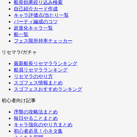
船長効果絞り込み検索
自己紹介カード作成
キャラ評価点/当たり一覧
パーティ編成のコツ
超進化キャラ一覧
船一覧
フェス限所持率チェッカー
リセマラ/ガチャ
最新船長リセマラランキング
船員リセマラランキング
リセマラのやり方
スゴフェス情報まとめ
スゴフェスおすすめランキング
初心者向け記事
序盤の攻略法まとめ
毎日やることまとめ
キャラ強化のやり方まとめ
初心者必見！小ネタ集