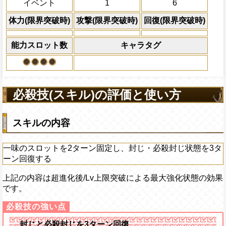
イベント
1
6
体力の上限を無視して
×30倍の全プレイヤ
体力(限界突破時)
攻撃(限界突破時)
回復(限界突破時)
必殺技
(最大体力の2倍上限
えている時、体力満タ
能力スロット数
キャラタグ
になる)、全プレイヤ
果無効を2ターン回復
2ターンの間敵全体の
アクション
を30%下げ、博識タイ
必殺技(スキル)の評価と使い方
げる
スキルの内容
一味のスロットを2ターン固定し、封じ・必殺封じ状態を3タ
ーン回復する
上記の内容は超進化後/Lv上限突破による最大強化状態の効果
です。
封じと必殺封じを3ターン回復