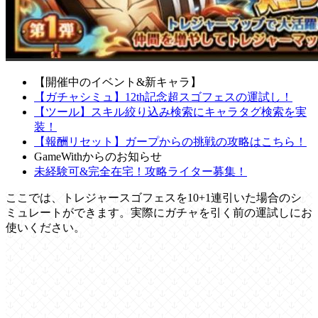
【開催中のイベント&新キャラ】
【ガチャシミュ】12th記念超スゴフェスの運試し！
【ツール】スキル絞り込み検索にキャラタグ検索を実
装！
【報酬リセット】ガープからの挑戦の攻略はこちら！
GameWithからのお知らせ
未経験可&完全在宅！攻略ライター募集！
ここでは、トレジャースゴフェスを10+1連引いた場合のシ
ミュレートができます。実際にガチャを引く前の運試しにお
使いください。