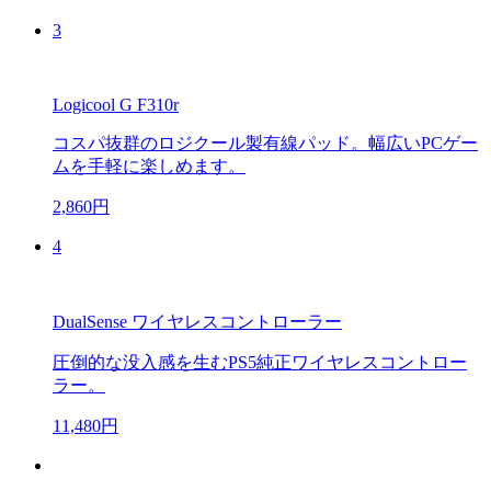
3
Logicool G F310r
コスパ抜群のロジクール製有線パッド。幅広いPCゲー
ムを手軽に楽しめます。
2,860円
4
DualSense ワイヤレスコントローラー
圧倒的な没入感を生むPS5純正ワイヤレスコントロー
ラー。
11,480円