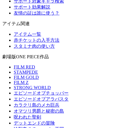
サポート対象キャラ検索
サポート効果解説
友情の証は誰に使う？
アイテム関連
アイテム一覧
赤チケットの入手方法
スタミナ肉の使い方
劇場版ONE PIECE作品
FILM RED
STAMPEDE
FILM GOLD
FILM Z
STRONG WORLD
エピソードオブチョッパー
エピソードオブアラバスタ
カラクリ島のメカ巨兵
オマツリ男爵と秘密の島
呪われた聖剣
デットエンドの冒険