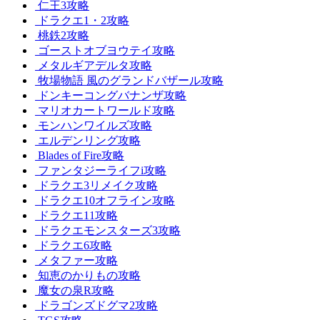
仁王3攻略
ドラクエ1・2攻略
桃鉄2攻略
ゴーストオブヨウテイ攻略
メタルギアデルタ攻略
牧場物語 風のグランドバザール攻略
ドンキーコングバナンザ攻略
マリオカートワールド攻略
モンハンワイルズ攻略
エルデンリング攻略
Blades of Fire攻略
ファンタジーライフi攻略
ドラクエ3リメイク攻略
ドラクエ10オフライン攻略
ドラクエ11攻略
ドラクエモンスターズ3攻略
ドラクエ6攻略
メタファー攻略
知恵のかりもの攻略
魔女の泉R攻略
ドラゴンズドグマ2攻略