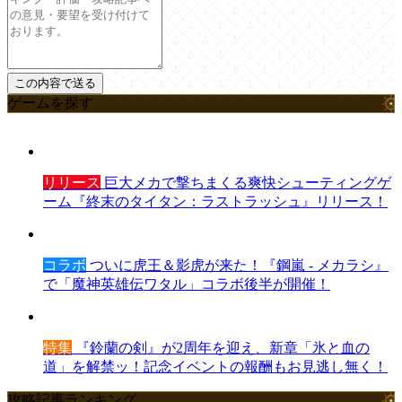
ゲームを探す
リリース
巨大メカで撃ちまくる爽快シューティングゲ
ーム『終末のタイタン：ラストラッシュ』リリース！
コラボ
ついに虎王＆影虎が来た！『鋼嵐 - メカラシ』
で「魔神英雄伝ワタル」コラボ後半が開催！
特集
『鈴蘭の剣』が2周年を迎え、新章「氷と血の
道」を解禁ッ！記念イベントの報酬もお見逃し無く！
攻略記事ランキング