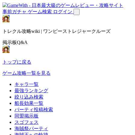
事前ガチャ
ゲーム検索
ログイン
トレクル攻略wiki | ワンピーストレジャークルーズ
掲示板Q&A
トップに戻る
ゲーム攻略一覧を見る
キャラ一覧
最強ランキング
絞り込み検索
船長効果一覧
パーティ投稿検索
同盟掲示板
スゴフェス
海賊祭パーティ
海賊王への軌跡