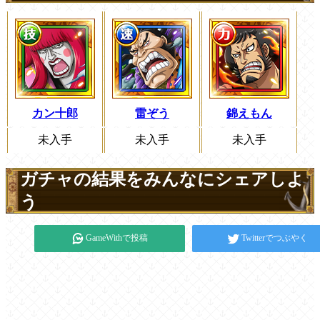
カン十郎
雷ぞう
錦えもん
未入手
未入手
未入手
ガチャの結果をみんなにシェアしよ
う
GameWithで投稿
Twitterでつぶやく