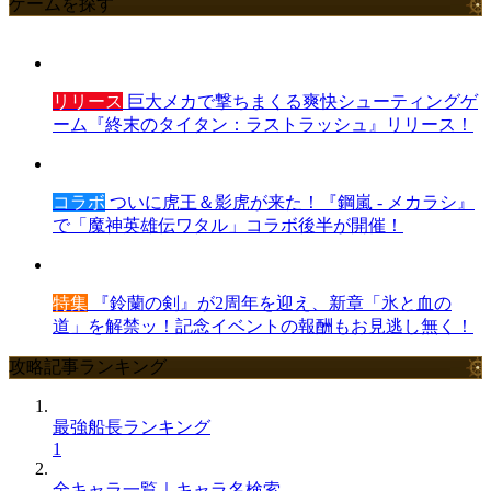
ゲームを探す
リリース
巨大メカで撃ちまくる爽快シューティングゲ
ーム『終末のタイタン：ラストラッシュ』リリース！
コラボ
ついに虎王＆影虎が来た！『鋼嵐 - メカラシ』
で「魔神英雄伝ワタル」コラボ後半が開催！
特集
『鈴蘭の剣』が2周年を迎え、新章「氷と血の
道」を解禁ッ！記念イベントの報酬もお見逃し無く！
攻略記事ランキング
最強船長ランキング
1
全キャラ一覧｜キャラ名検索