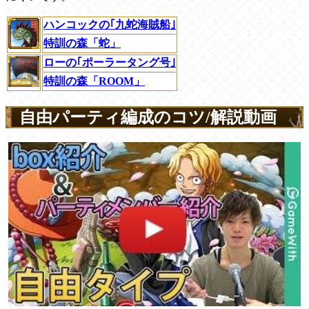
ハンコックの｢九蛇海賊船｣
特訓の森「蛇」
ローの｢ポーラータング号｣
特訓の森「ROOM」
自由パーティ編成のコツ/解説動画