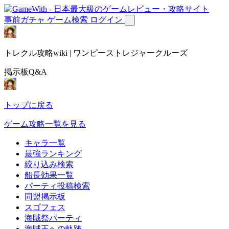
事前ガチャ
ゲーム検索
ログイン
トレクル攻略wiki | ワンピーストレジャークルーズ
掲示板Q&A
トップに戻る
ゲーム攻略一覧を見る
キャラ一覧
最強ランキング
絞り込み検索
船長効果一覧
パーティ投稿検索
同盟掲示板
スゴフェス
海賊祭パーティ
海賊王への軌跡