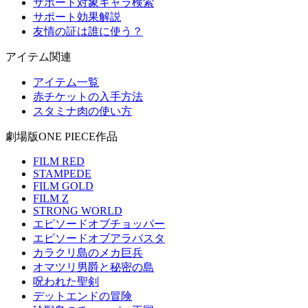
サポート対象キャラ検索
サポート効果解説
友情の証は誰に使う？
アイテム関連
アイテム一覧
赤チケットの入手方法
スタミナ肉の使い方
劇場版ONE PIECE作品
FILM RED
STAMPEDE
FILM GOLD
FILM Z
STRONG WORLD
エピソードオブチョッパー
エピソードオブアラバスタ
カラクリ島のメカ巨兵
オマツリ男爵と秘密の島
呪われた聖剣
デットエンドの冒険