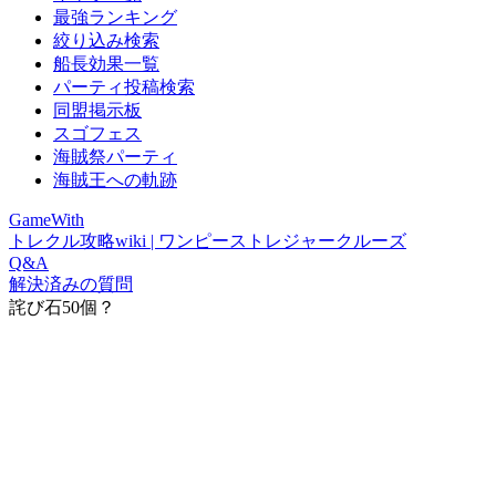
最強ランキング
絞り込み検索
船長効果一覧
パーティ投稿検索
同盟掲示板
スゴフェス
海賊祭パーティ
海賊王への軌跡
GameWith
トレクル攻略wiki | ワンピーストレジャークルーズ
Q&A
解決済みの質問
詫び石50個？