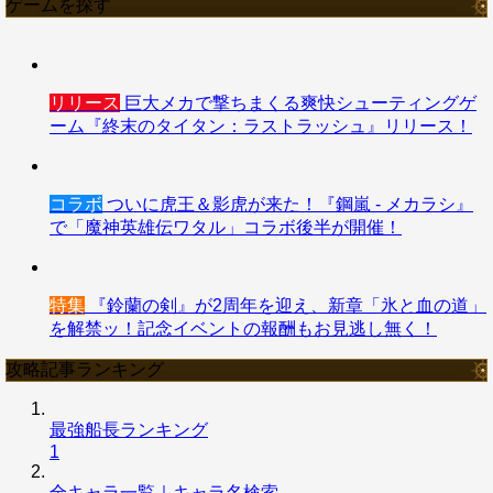
ゲームを探す
リリース
巨大メカで撃ちまくる爽快シューティングゲ
ーム『終末のタイタン：ラストラッシュ』リリース！
コラボ
ついに虎王＆影虎が来た！『鋼嵐 - メカラシ』
で「魔神英雄伝ワタル」コラボ後半が開催！
特集
『鈴蘭の剣』が2周年を迎え、新章「氷と血の道」
を解禁ッ！記念イベントの報酬もお見逃し無く！
攻略記事ランキング
最強船長ランキング
1
全キャラ一覧｜キャラ名検索