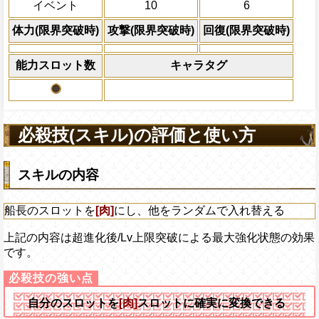
イベント
10
6
体力の上限を無視して
×30倍の全プレイヤ
体力(限界突破時)
攻撃(限界突破時)
回復(限界突破時)
必殺技
(最大体力の2倍上限
えている時、体力満タ
能力スロット数
キャラタグ
になる)、全プレイヤ
果無効を2ターン回復
2ターンの間敵全体の
アクション
を30%下げ、-タイプ
必殺技(スキル)の評価と使い方
スキルの内容
船長のスロットを
[肉]
にし、他をランダムで入れ替える
上記の内容は超進化後/Lv上限突破による最大強化状態の効果
です。
自分のスロットを
[肉]
スロットに確実に変換できる