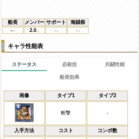
船長
メンバー
サポート
海賊祭
-
2.0
キャラ性能表
ステータス
必殺技
共闘性能
船長効果
通常時
通常
15→8ターン
共闘性能
限界突破
画像
タイプ1
タイプ2
なし
冒険開始時の必殺ター
通常時
属性
キャラの攻撃を6倍
船長のスロットを
Lv上限突破
[肉]
にし、他をランダム
船長効果
斬撃
-
にし、他の属性キャラの
上限突破
倍、体力を1.25倍にす
入手方法
コスト
ターン数：8
コンボ数
敵1体のHPを25%減