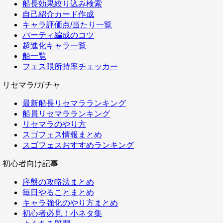
船長効果絞り込み検索
自己紹介カード作成
キャラ評価点/当たり一覧
パーティ編成のコツ
超進化キャラ一覧
船一覧
フェス限所持率チェッカー
リセマラ/ガチャ
最新船長リセマラランキング
船員リセマラランキング
リセマラのやり方
スゴフェス情報まとめ
スゴフェスおすすめランキング
初心者向け記事
序盤の攻略法まとめ
毎日やることまとめ
キャラ強化のやり方まとめ
初心者必見！小ネタ集