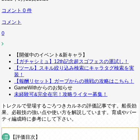
コメント
0
件
コメント
0
【開催中のイベント&新キャラ】
【ガチャシミュ】12th記念超スゴフェスの運試し！
【ツール】スキル絞り込み検索にキャラタグ検索を実
装！
【報酬リセット】ガープからの挑戦の攻略はこちら！
GameWithからのお知らせ
未経験可&完全在宅！攻略ライター募集！
トレクルで登場するごろつきカルネの評価記事です。船長効
果、必殺技の強い点や使い方を解説しています。育成やパー
ティ編成時に参考にして下さい。
【評価目次】