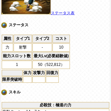
ステータス表
ステータス
属性
タイプ1
タイプ2
コスト
力
射撃
-
10
能力スロット数
最大Lv(必要経験値)
1
50（522,812）
体力
攻撃力
回復力
限界突破時
スキル
必殺技：極道の力