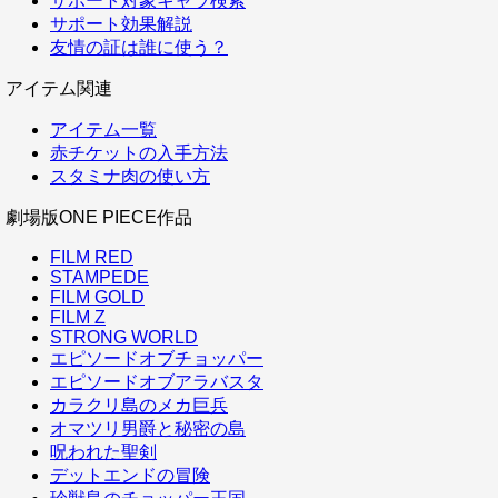
サポート対象キャラ検索
サポート効果解説
友情の証は誰に使う？
アイテム関連
アイテム一覧
赤チケットの入手方法
スタミナ肉の使い方
劇場版ONE PIECE作品
FILM RED
STAMPEDE
FILM GOLD
FILM Z
STRONG WORLD
エピソードオブチョッパー
エピソードオブアラバスタ
カラクリ島のメカ巨兵
オマツリ男爵と秘密の島
呪われた聖剣
デットエンドの冒険