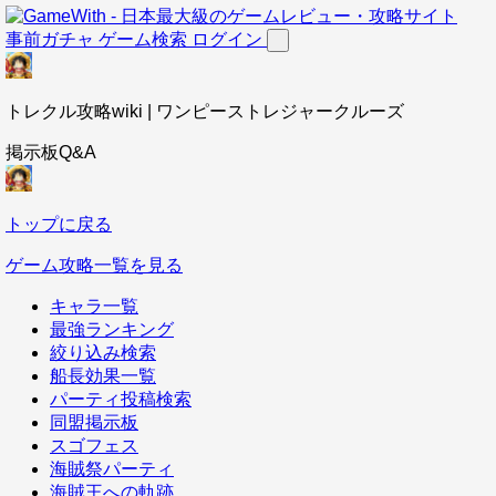
事前ガチャ
ゲーム検索
ログイン
トレクル攻略wiki | ワンピーストレジャークルーズ
掲示板Q&A
トップに戻る
ゲーム攻略一覧を見る
キャラ一覧
最強ランキング
絞り込み検索
船長効果一覧
パーティ投稿検索
同盟掲示板
スゴフェス
海賊祭パーティ
海賊王への軌跡