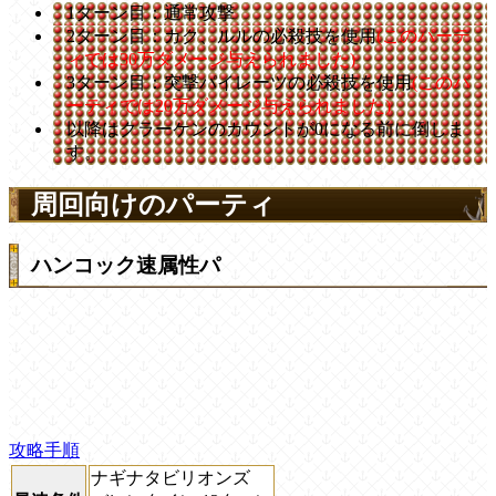
1ターン目：通常攻撃
2ターン目：カク、ルルの必殺技を使用
(このパーテ
ィでは30万ダメージ与えられました)
3ターン目：突撃パイレーツの必殺技を使用
(このパ
ーティでは20万ダメージ与えられました)
以降はクラーケンのカウントが0になる前に倒しま
す。
周回向けのパーティ
ハンコック速属性パ
攻略手順
ナギナタビリオンズ