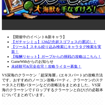
【開催中のイベント&新キャラ】
【ガチャシミュ】12th記念超スゴフェスの運試し！
【ツール】スキル絞り込み検索にキャラタグ検索を実
装！
【報酬リセット】ガープからの挑戦の攻略はこちら！
GameWithからのお知らせ
未経験可&完全在宅！攻略ライター募集！
VS深海のクラーケン「超深海層」(エキスパート)の攻略方法
です。おすすめのノーコン攻略パーティ、クラーケンのステ
ータスと行動パターンなどの攻略法をまとめました。VS深
海のクラーケンでドロップするクラーケンと白ひげの必殺本
についてまとめています。