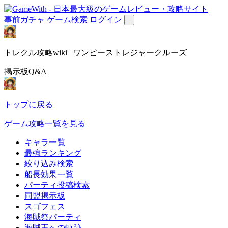
事前ガチャ
ゲーム検索
ログイン
トレクル攻略wiki | ワンピーストレジャークルーズ
掲示板Q&A
トップに戻る
ゲーム攻略一覧を見る
キャラ一覧
最強ランキング
絞り込み検索
船長効果一覧
パーティ投稿検索
同盟掲示板
スゴフェス
海賊祭パーティ
海賊王への軌跡