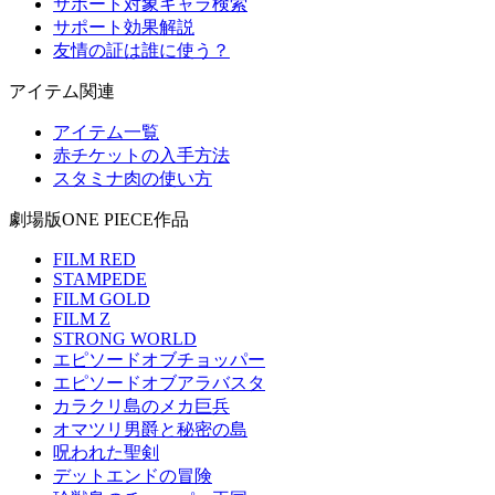
サポート対象キャラ検索
サポート効果解説
友情の証は誰に使う？
アイテム関連
アイテム一覧
赤チケットの入手方法
スタミナ肉の使い方
劇場版ONE PIECE作品
FILM RED
STAMPEDE
FILM GOLD
FILM Z
STRONG WORLD
エピソードオブチョッパー
エピソードオブアラバスタ
カラクリ島のメカ巨兵
オマツリ男爵と秘密の島
呪われた聖剣
デットエンドの冒険