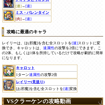
[連]
→
[速]
ミス・バレンタイン
[肉]
→
[速]
攻略に最適のキャラ
レイリーは、[お邪魔]を含む全スロットを
[速]
スロットに変
換でき、キャロットは、
速属性
の攻撃を2倍にできます。こ
の2体、もしくは1体を所持しているだけで攻略が劇的に簡単
になります。
キャロット
1ターン
速属性
の攻撃2倍
レイリー(見送り)
[お邪魔]を含む全スロットを
[速]
変換
VSクラーケンの攻略動画