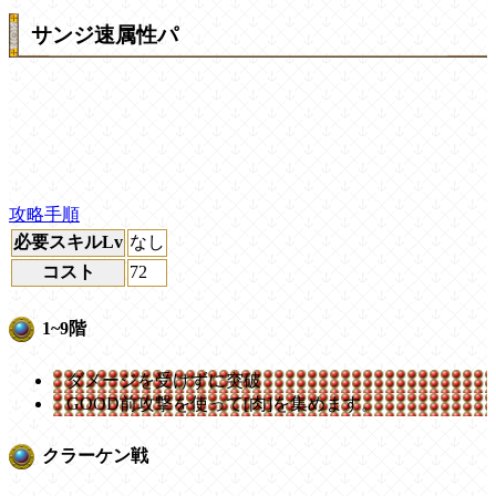
サンジ速属性パ
攻略手順
必要スキルLv
なし
コスト
72
1~9階
ダメージを受けずに突破
GOOD前攻撃を使って[肉]を集めます。
クラーケン戦