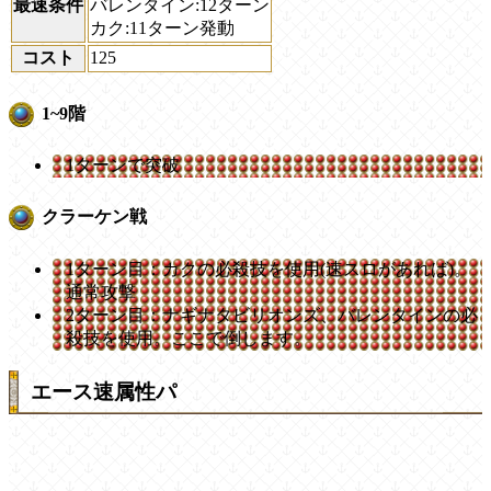
最速条件
バレンタイン:12ターン
カク:11ターン発動
コスト
125
1~9階
1ターンで突破
クラーケン戦
1ターン目：カクの必殺技を使用(速スロがあれば)。
通常攻撃
2ターン目：ナギナタビリオンズ、バレンタインの必
殺技を使用。ここで倒します。
エース速属性パ