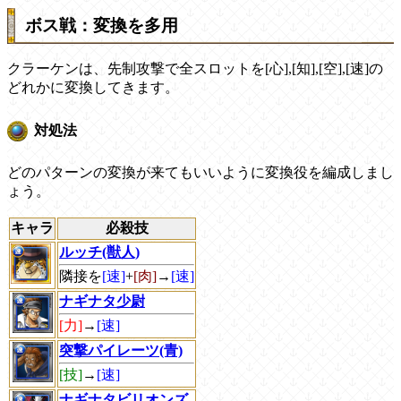
ボス戦：変換を多用
クラーケンは、先制攻撃で全スロットを[心],[知],[空],[速]の
どれかに変換してきます。
対処法
どのパターンの変換が来てもいいように変換役を編成しまし
ょう。
キャラ
必殺技
ルッチ(獣人)
隣接を
[速]
+
[肉]
→
[速]
ナギナタ少尉
[力]
→
[速]
突撃パイレーツ(青)
[技]
→
[速]
ナギナタビリオンズ