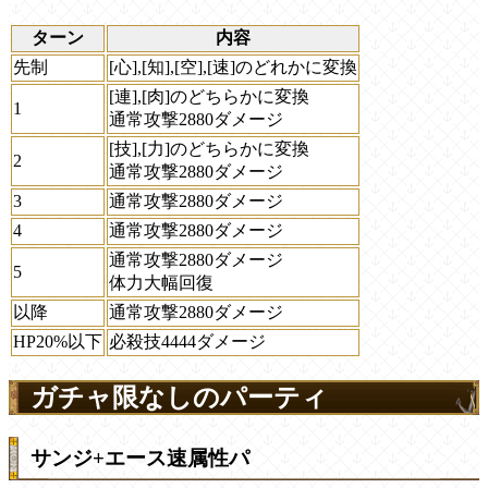
ターン
内容
先制
[心],[知],[空],[速]のどれかに変換
[連],[肉]のどちらかに変換
1
通常攻撃2880ダメージ
[技],[力]のどちらかに変換
2
通常攻撃2880ダメージ
3
通常攻撃2880ダメージ
4
通常攻撃2880ダメージ
通常攻撃2880ダメージ
5
体力大幅回復
以降
通常攻撃2880ダメージ
HP20%以下
必殺技4444ダメージ
ガチャ限なしのパーティ
サンジ+エース速属性パ