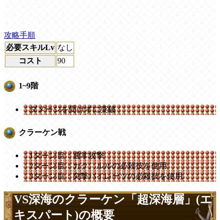
攻略手順
必要スキルLv
なし
コスト
90
1~9階
ダメージを受けずに突破
クラーケン戦
1ターン目：通常攻撃
2ターン目：カク、ルルの必殺技を使用
3ターン目：突撃パイレーツの必殺技を使用
VS深海のクラーケン「超深海層」(エ
キスパート)の概要