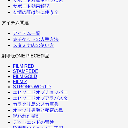
サポート対象キャラ検索
サポート効果解説
友情の証は誰に使う？
アイテム関連
アイテム一覧
赤チケットの入手方法
スタミナ肉の使い方
劇場版ONE PIECE作品
FILM RED
STAMPEDE
FILM GOLD
FILM Z
STRONG WORLD
エピソードオブチョッパー
エピソードオブアラバスタ
カラクリ島のメカ巨兵
オマツリ男爵と秘密の島
呪われた聖剣
デットエンドの冒険