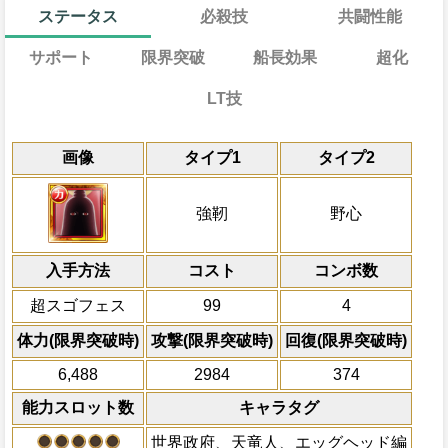
ステータス
必殺技
共闘性能
サポート
限界突破
船長効果
超化
LT技
能
通常
共闘性能
通常時
効果
効果
効果
限界突破
画像
タイプ1
タイプ2
習得する効果
力
自分の基礎ステータスの15%をサポート
冒険開始時、「コスト70以上のキャラの必
最終BATTLEで自分のスロットが[力][強化
冒険開始時の必殺ター
通常時
敵全体にかかっている
・
を5ターン
ステータスに上乗せする
短縮（小数点以下切り上げになる）、一味
れかの時
自分自身は必殺封じ状態と必殺ター
属性
キャラの攻撃を6倍
魔]を含む全てのスロットを自属性スロッ
必殺発動時自分船長・フレンド船長・助
船長効果
強靭
野心
ジ・入れ替え回数を3短縮、10ターンの間
に回避する
にし、他の属性キャラの
ンの間受けるダメージを80％減、一味に
にかかっている全ての有利効果を1ターン
発動条件
対象
トでも超連携技が発動可能になる」効果を
倍、体力を1.25倍にす
後、3ターンの間場を「ナワバリ：一味」
自分は吹き飛ばされず、自分自身は
をさらに1.5倍(最大効果値20倍まで)、
[世界政府]
最終のチェイン係数をさらに1.5倍にし、
以上のキャラの攻撃を6倍、それ以外の攻
入手方法
動状態に応じて（0）一味の必殺ターンを
完全に回避する
コスト
ターン数：12
コンボ数
態を（1）に変更し、全ての属性を超属性
ウン中の敵に与えるダメージが3倍になる
味の体力を1.5倍、自分は封じ・船長効果
かっている必殺封じ状態を10ターン回復
る
自分の攻撃がPERFECTならば、自
全プレイヤーの一味の[
超スゴフェス
99
4
殺封じ状態と必殺ターン巻き戻しを完全
ェイン係数の初期値がアクション必殺技
必殺技
のダメージが10%上乗せされて増加
全てのスロットを自属
発動条件
長でアクション必殺技がEXCELLENTの
大5.0（MISS：3.5、GOOD：4.0、GREA
換し、一味の必殺ター
体力(限界突破時)
攻撃(限界突破時)
回復(限界突破時)
一味の力属性キャラの数に応じてダ
長・助っ人船長は不可）、3ターンの間「
一味の
または
の効果値が8倍以上
PERFECT：4.75、EXCELLENT：5.0
利効果を1ターン延長
果が上昇する
キャラの攻撃を6倍」が「コスト70以上
にウォーキュリー聖、ナス寿老聖、サタ
6,488
2984
374
固定される（1）一味にかかっている痺れ
2ターンの間敵全体の
6.5倍」になり、場が「ナワバリ：一味」
聖、マーズ聖、ガーリング聖、ロズワー
ラストタップスゴ技Lv5
10ターン回復、一味にかかっている
を
能力スロット数
キャラタグ
アクション
を30%下げ、野心タイ
イプ指定の必殺技の効果は一味全体に影
聖、シャルリア宮、ミョスガルド聖の誰か
複可能な攻撃力上昇効果に変更（この効果で
げる
る（属性・タイプ以外の指定は除く）（
る時
未満にならない。変更後は攻撃力上昇効
世界政府、天竜人、エッグヘッド編