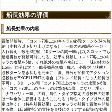
のキャラが船長で冒険を開始する際、1日
ず、効果量上昇・ターン延長の効果を受
直後にクリアする(詳細な効果は冒険内のM
くなり、一部特殊状態は引継がない。攻
きます)
船長効果の評価
複可能）。3ターンの間コスト70以上の
Lv上限突破
クション必殺技の判定に応じて最大5倍（MI
GOOD：4倍、GREAT：4.5倍、PERFEC
船長効果の内容
EXCELLENT：5倍）、（0）に戻す（
果は重複しない）
冒険開始時、「コスト70以上のキャラの必殺ターンを34％短
上限突破
縮（小数点以下切り上げになる）、一味のVS効果ゲージ・
入れ替え回数を3短縮、10ターンの間一味は[力]スロットでも
超連携技が発動可能になる」効果を発動しコスト70以上のキ
ャラの攻撃を6倍、それ以外の攻撃を4倍にし、一味の体力を
1.5倍、自分は封じ・船長効果無効・痺れ・必殺封じ状態と
必殺ターン巻き戻しを完全に回復、自分が船長でアクション
必殺技がEXCELLENTの場合（フレンド船長・助っ人船長は
不可）、3ターンの間「コスト70以上のキャラの攻撃を6倍」
が「コスト70以上のキャラの攻撃を6.5倍」になり、場が
「ナワバリ：一味」の時、属性・タイプ指定の必殺技の効果
は一味全体に影響するようにになる（属性・タイプ以外の指
定は除く）（特殊船長効果）このキャラが船長で冒険を開始
する際、1日6回特定の冒険を直後にクリアする(詳細な効果