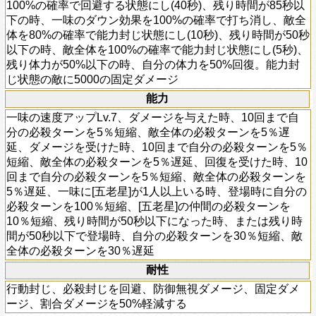
100%の確率で回避する状態にし(40秒)、残り時間が85秒以
下の時、一味のダウン効果を100%の確率で打ち消し、敵全
体を80%の確率で能力封じ状態にし(10秒)、残り時間が50秒
以下の時、敵全体を100%の確率で能力封じ状態にし(5秒)、
残り体力が50%以下の時、自分の体力を50%回復。能力封
じ状態の敵に5000の固定ダメージ
能力
一味の速度アップLv.7、ダメージを与えた時、10回まで自
分の必殺ターンを5％短縮、敵全体の必殺ターンを5％遅
延、ダメージを受けた時、10回まで自分の必殺ターンを5％
短縮、敵全体の必殺ターンを5％遅延、回復を受けた時、10
回まで自分の必殺ターンを5％短縮、敵全体の必殺ターンを
5％遅延、一味に[五老星]が1人以上いる時、登場時に自分の
必殺ターンを100％短縮、[五老星]の仲間の必殺ターンを
10％短縮、残り時間が50秒以下になった時、または残り時
間が50秒以下で登場時、自分の必殺ターンを30％短縮、敵
全体の必殺ターンを30％遅延
耐性
行動封じ、必殺封じを回避、防御無視ダメージ、固定ダメ
ージ、割合ダメージを50%軽減する