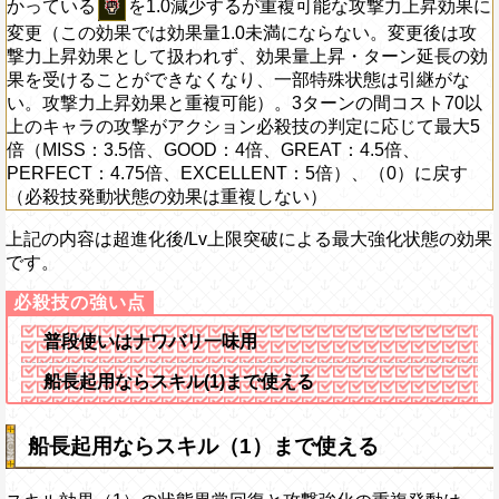
かっている
を1.0減少するが重複可能な攻撃力上昇効果に
変更（この効果では効果量1.0未満にならない。変更後は攻
撃力上昇効果として扱われず、効果量上昇・ターン延長の効
果を受けることができなくなり、一部特殊状態は引継がな
い。攻撃力上昇効果と重複可能）。3ターンの間コスト70以
上のキャラの攻撃がアクション必殺技の判定に応じて最大5
倍（MISS：3.5倍、GOOD：4倍、GREAT：4.5倍、
PERFECT：4.75倍、EXCELLENT：5倍）、（0）に戻す
（必殺技発動状態の効果は重複しない）
上記の内容は超進化後/Lv上限突破による最大強化状態の効果
です。
普段使いはナワバリ一味用
船長起用ならスキル(1)まで使える
船長起用ならスキル（1）まで使える