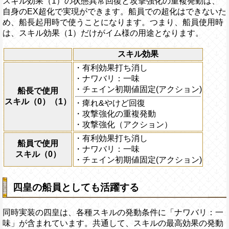
スキル効果（1）の状態異常回復と攻撃強化の重複発動は、
自身のEX超化で実現ができます。船員での超化はできないた
め、船長起用時で使うことになります。つまり、船員使用時
は、スキル効果（1）だけがイム様の用途となります。
スキル効果
・有利効果打ち消し
・ナワバリ：一味
・チェイン初期値固定(アクション)
船長で使用
スキル（0）（1）
・痺れ&やけど回復
・攻撃強化の重複発動
・攻撃強化（アクション）
・有利効果打ち消し
船員で使用
・ナワバリ：一味
スキル（0）
・チェイン初期値固定(アクション)
四皇の船員としても活躍する
同時実装の四皇は、各種スキルの発動条件に「ナワバリ：一
味」が含まれています。共通して、スキルの最高効果の発動