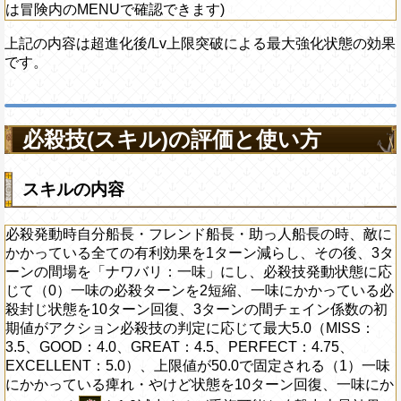
は冒険内のMENUで確認できます)
上記の内容は超進化後/Lv上限突破による最大強化状態の効果
です。
必殺技(スキル)の評価と使い方
スキルの内容
必殺発動時自分船長・フレンド船長・助っ人船長の時、敵に
かかっている全ての有利効果を1ターン減らし、その後、3タ
ーンの間場を「ナワバリ：一味」にし、必殺技発動状態に応
じて（0）一味の必殺ターンを2短縮、一味にかかっている必
殺封じ状態を10ターン回復、3ターンの間チェイン係数の初
期値がアクション必殺技の判定に応じて最大5.0（MISS：
3.5、GOOD：4.0、GREAT：4.5、PERFECT：4.75、
EXCELLENT：5.0）、上限値が50.0で固定される（1）一味
にかかっている痺れ・やけど状態を10ターン回復、一味にか