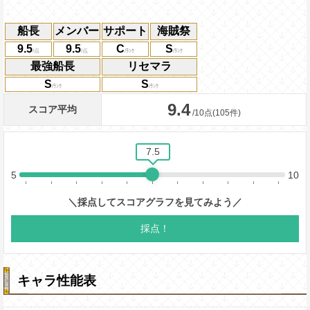
船長
メンバー
サポート
海賊祭
9.5
9.5
C
S
最強船長
リセマラ
S
S
キャラ性能表