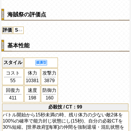
海賊祭の評価点
評価
S
基本性能
スタイル
援護型
コスト
体力
攻撃力
55
10381
3879
回復力
速度
防御力
411
198
160
必殺技 / CT：99
バトル開始から15秒未満の時、残り体力の少ない敵2体を
100%の確率で能力封じ状態にし(15秒)、自分の必殺CTを
30%短縮。[世界政府][海軍]の仲間を強制退場・混乱状態を