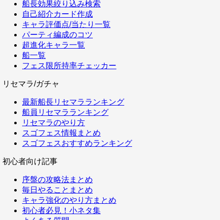
船長効果絞り込み検索
自己紹介カード作成
キャラ評価点/当たり一覧
パーティ編成のコツ
超進化キャラ一覧
船一覧
フェス限所持率チェッカー
リセマラ/ガチャ
最新船長リセマラランキング
船員リセマラランキング
リセマラのやり方
スゴフェス情報まとめ
スゴフェスおすすめランキング
初心者向け記事
序盤の攻略法まとめ
毎日やることまとめ
キャラ強化のやり方まとめ
初心者必見！小ネタ集