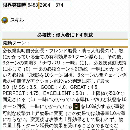
限界突破時
6488
2984
374
スキル
必殺技：侵入者に下す制裁
発動ターン：
必殺発動時自分船長・フレンド船長・助っ人船長の時、敵
にかかっている全ての有利効果を1ターン減らし、その後、
3ターンの間場を「ナワバリ：一味」にし、必殺技発動状態
に応じて（0）一味の必殺ターンを2短縮、一味にかかって
いる必殺封じ状態を10ターン回復、3ターンの間チェイン係
数の初期値がアクション必殺技の判定に応じて最大
5.0（MISS：3.5、GOOD：4.0、GREAT：4.5、
PERFECT：4.75、EXCELLENT：5.0）、上限値が50.0で
固定される（1）一味にかかっている痺れ・やけど状態を10
ターン回復、一味にかかっている
を1.0減少するが重複
可能な攻撃力上昇効果に変更（この効果では効果量1.0未満
にならない。変更後は攻撃力上昇効果として扱われず、効
果量上昇・ターン延長の効果を受けることができなくな