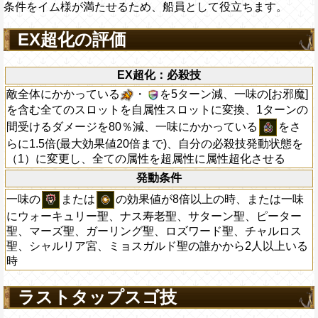
条件をイム様が満たせるため、船員として役立ちます。
EX超化の評価
EX超化：必殺技
敵全体にかかっている
・
を5ターン減、一味の[お邪魔]
を含む全てのスロットを自属性スロットに変換、1ターンの
間受けるダメージを80％減、一味にかかっている
をさ
らに1.5倍(最大効果値20倍まで)、自分の必殺技発動状態を
（1）に変更し、全ての属性を超属性に属性超化させる
発動条件
一味の
または
の効果値が8倍以上の時、または一味
にウォーキュリー聖、ナス寿老聖、サターン聖、ピーター
聖、マーズ聖、ガーリング聖、ロズワード聖、チャルロス
聖、シャルリア宮、ミョスガルド聖の誰かから2人以上いる
時
ラストタップスゴ技