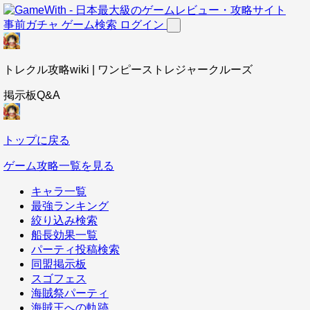
事前ガチャ
ゲーム検索
ログイン
トレクル攻略wiki | ワンピーストレジャークルーズ
掲示板Q&A
トップに戻る
ゲーム攻略一覧を見る
キャラ一覧
最強ランキング
絞り込み検索
船長効果一覧
パーティ投稿検索
同盟掲示板
スゴフェス
海賊祭パーティ
海賊王への軌跡