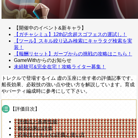
【開催中のイベント&新キャラ】
【ガチャシミュ】12th記念超スゴフェスの運試し！
【ツール】スキル絞り込み検索にキャラタグ検索を実
装！
【報酬リセット】ガープからの挑戦の攻略はこちら！
GameWithからのお知らせ
未経験可&完全在宅！攻略ライター募集！
トレクルで登場するイム 虚の玉座に坐す者の評価記事です。
船長効果、必殺技の強い点や使い方を解説しています。育成
やパーティ編成時に参考にして下さい。
【評価目次】
評価点と基本性能
船長効果の評価
必殺技(スキル)の評価と使い方