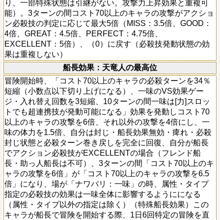
り、一部特殊状態は引継がない。攻撃力上昇効果と重複可
能）。3ターンの間コスト70以上のキャラの攻撃がアクショ
ン必殺技の判定に応じて最大5倍（MISS：3.5倍、GOOD：
4倍、GREAT：4.5倍、PERFECT：4.75倍、
EXCELLENT：5倍）、（0）に戻す（必殺技発動状態の効
果は重複しない）
船長効果：天竜人の最高位
冒険開始時、「コスト70以上のキャラの必殺ターンを34％
短縮（小数点以下切り上げになる）、一味のVS効果ゲー
ジ・入れ替え回数を3短縮、10ターンの間一味は[力]スロッ
トでも超連携技が発動可能になる」効果を発動しコスト70
以上のキャラの攻撃を6倍、それ以外の攻撃を4倍にし、一
味の体力を1.5倍、自分は封じ・船長効果無効・痺れ・必殺
封じ状態と必殺ターン巻き戻しを完全に回復、自分が船長
でアクション必殺技がEXCELLENTの場合（フレンド船
長・助っ人船長は不可）、3ターンの間「コスト70以上のキ
ャラの攻撃を6倍」が「コスト70以上のキャラの攻撃を6.5
倍」になり、場が「ナワバリ：一味」の時、属性・タイプ
指定の必殺技の効果は一味全体に影響するようにになる
（属性・タイプ以外の指定は除く）（特殊船長効果）この
キャラが船長で冒険を開始する際、1日6回特定の冒険を直