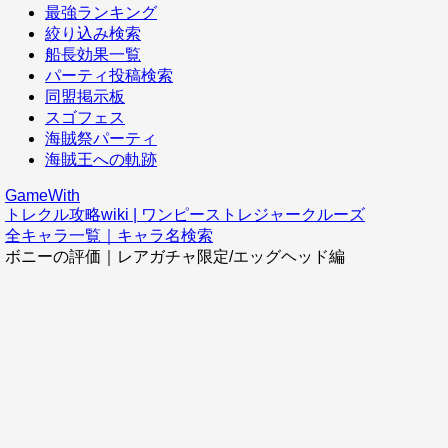
最強ランキング
絞り込み検索
船長効果一覧
パーティ投稿検索
同盟掲示板
スゴフェス
海賊祭パーティ
海賊王への軌跡
GameWith
トレクル攻略wiki | ワンピーストレジャークルーズ
全キャラ一覧｜キャラ名検索
ボニーの評価｜レアガチャ限定/エッグヘッド編