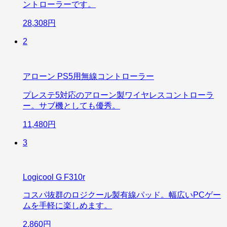
ントローラーです。
28,308円
2
アローン PS5用無線コントローラー
プレステ5対応のアローン製ワイヤレスコントローラ
ー。サブ機としても優秀。
11,480円
3
Logicool G F310r
コスパ抜群のロジクール製有線パッド。幅広いPCゲー
ムを手軽に楽しめます。
2,860円