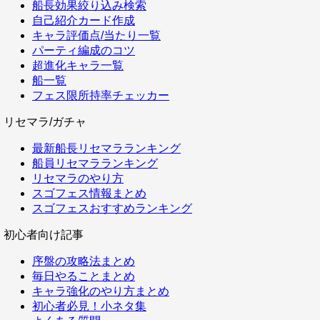
船長効果絞り込み検索
自己紹介カード作成
キャラ評価点/当たり一覧
パーティ編成のコツ
超進化キャラ一覧
船一覧
フェス限所持率チェッカー
リセマラ/ガチャ
最新船長リセマラランキング
船員リセマラランキング
リセマラのやり方
スゴフェス情報まとめ
スゴフェスおすすめランキング
初心者向け記事
序盤の攻略法まとめ
毎日やることまとめ
キャラ強化のやり方まとめ
初心者必見！小ネタ集