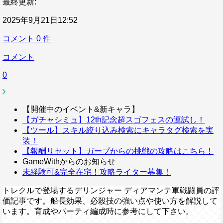
最終更新:
2025年9月21日12:52
コメント
0
件
コメント
0
【開催中のイベント&新キャラ】
【ガチャシミュ】12th記念超スゴフェスの運試し！
【ツール】スキル絞り込み検索にキャラタグ検索を実
装！
【報酬リセット】ガープからの挑戦の攻略はこちら！
GameWithからのお知らせ
未経験可&完全在宅！攻略ライター募集！
トレクルで登場するデリンジャー ディアマンテ軍戦闘員の評
価記事です。船長効果、必殺技の強い点や使い方を解説して
います。育成やパーティ編成時に参考にして下さい。