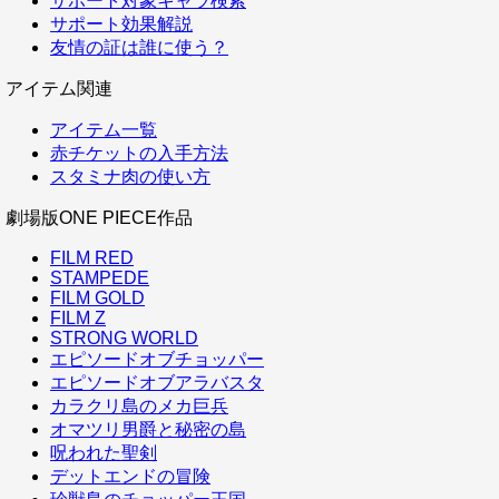
サポート対象キャラ検索
サポート効果解説
友情の証は誰に使う？
アイテム関連
アイテム一覧
赤チケットの入手方法
スタミナ肉の使い方
劇場版ONE PIECE作品
FILM RED
STAMPEDE
FILM GOLD
FILM Z
STRONG WORLD
エピソードオブチョッパー
エピソードオブアラバスタ
カラクリ島のメカ巨兵
オマツリ男爵と秘密の島
呪われた聖剣
デットエンドの冒険