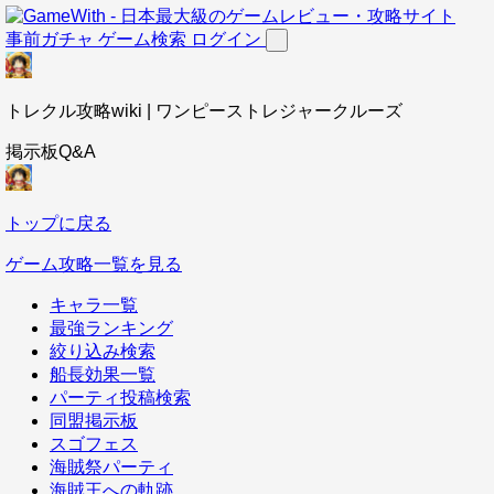
事前ガチャ
ゲーム検索
ログイン
トレクル攻略wiki | ワンピーストレジャークルーズ
掲示板Q&A
トップに戻る
ゲーム攻略一覧を見る
キャラ一覧
最強ランキング
絞り込み検索
船長効果一覧
パーティ投稿検索
同盟掲示板
スゴフェス
海賊祭パーティ
海賊王への軌跡