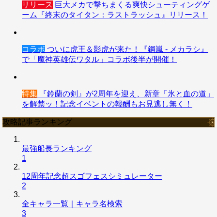
リリース
巨大メカで撃ちまくる爽快シューティングゲ
ーム『終末のタイタン：ラストラッシュ』リリース！
コラボ
ついに虎王＆影虎が来た！『鋼嵐 - メカラシ』
で「魔神英雄伝ワタル」コラボ後半が開催！
特集
『鈴蘭の剣』が2周年を迎え、新章「氷と血の道」
を解禁ッ！記念イベントの報酬もお見逃し無く！
攻略記事ランキング
最強船長ランキング
1
12周年記念超スゴフェスシミュレーター
2
全キャラ一覧｜キャラ名検索
3