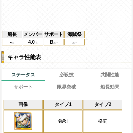
船長
メンバー
サポート
海賊祭
-
4.0
B
キャラ性能表
ステータス
必殺技
共闘性能
サポート
限界突破
船長効果
能力
通常
習得する効果
26→12ターン
共闘性能
通常時
効果
限界突破
画像
タイプ1
タイプ2
自分の基礎攻撃力の9%をサポート対象キ
強靭タイプキャラの攻撃を2.75倍、一味の
冒険開始時の必殺ター
通常時
自分は
[技]
[連]
有利扱い
力に上乗せする
し、受けるダメージが倍になる
属性
キャラの攻撃を6倍
敵1体に攻撃×20倍の速属性ダメージを与
船長効果
強靭
格闘
自分の攻撃+70
にし、他の属性キャラの
間、自身の攻撃とスロットの影響が1.5倍
Lv上限突破
対象
倍、体力を1.25倍にす
トを
[速]
に変換する