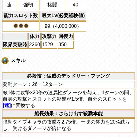
速
強靭
格闘
40
能力スロット数
最大Lv(必要経験値)
99（4,000,000）
体力
攻撃力
回復力
限界突破時
2260
1529
350
スキル
必殺技：猛威のデッドリー・ファング
発動ターン：26→12ターン
敵1体に攻撃×20倍の速属性ダメージを与え、1ターンの間、
自身の攻撃とスロットの影響が1.5倍、自分のスロットを
[速]
に変換する
船長効果：さらけ出す殺戮本能
強靭タイプキャラの攻撃を2.75倍、一味の体力を20%減ら
し、受けるダメージが倍になる