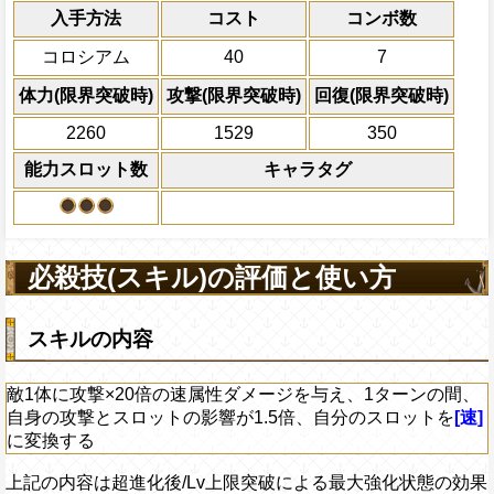
ラオG マッハバイス ディアマンテ
力属性
の被ダメ5%減
入手方法
コスト
ターン数：8
コンボ数
上限突破
スロット封じを5ターン回復
敵1体のHPを25%減
コロシアム
40
7
体力の上限を無視して
×30倍の全プレイヤ
体力(限界突破時)
攻撃(限界突破時)
回復(限界突破時)
必殺技
(最大体力の2倍上限
2260
1529
350
えている時、体力満タ
になる)、全プレイヤ
能力スロット数
キャラタグ
果無効を2ターン回復
2ターンの間敵全体の
アクション
を30%下げ、格闘タイ
げる
必殺技(スキル)の評価と使い方
スキルの内容
敵1体に攻撃×20倍の速属性ダメージを与え、1ターンの間、
自身の攻撃とスロットの影響が1.5倍、自分のスロットを
[速]
に変換する
上記の内容は超進化後/Lv上限突破による最大強化状態の効果