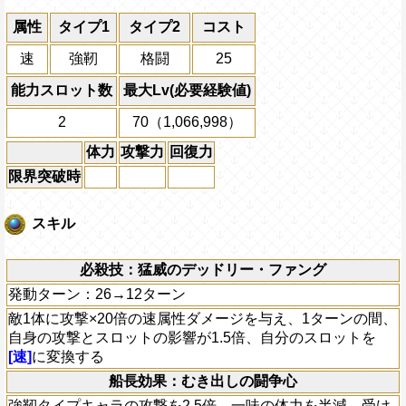
属性
タイプ1
タイプ2
コスト
速
強靭
格闘
25
能力スロット数
最大Lv(必要経験値)
2
70（1,066,998）
体力
攻撃力
回復力
限界突破時
スキル
必殺技：猛威のデッドリー・ファング
発動ターン：26→12ターン
敵1体に攻撃×20倍の速属性ダメージを与え、1ターンの間、
自身の攻撃とスロットの影響が1.5倍、自分のスロットを
[速]
に変換する
船長効果：むき出しの闘争心
強靭タイプキャラの攻撃を2.5倍、一味の体力を半減、受け