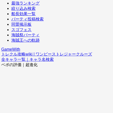
最強ランキング
絞り込み検索
船長効果一覧
パーティ投稿検索
同盟掲示板
スゴフェス
海賊祭パーティ
海賊王への軌跡
GameWith
トレクル攻略wiki | ワンピーストレジャークルーズ
全キャラ一覧｜キャラ名検索
ベポの評価｜超進化