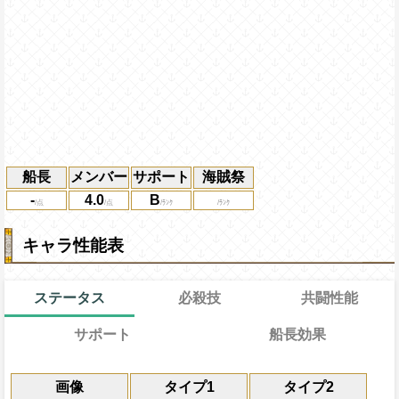
船長
メンバー
サポート
海賊祭
-
4.0
B
キャラ性能表
ステータス
必殺技
共闘性能
サポート
船長効果
通常
20→13ターン
共闘性能
通常時
効果
限界突破
画像
タイプ1
タイプ2