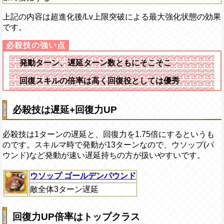
上記の内容は超進化後/Lv上限突破による最大強化状態の効果
です。
発動ターン、遅延ターン数ともにそこそこ
回復スキルの倍率は高く回復役としては優秀
必殺技は遅延+回復力UP
必殺技は1ターンの遅延と、回復力を1.75倍にするというも
のです。スキルマ時で発動が13ターンなので、ウソップ(パ
ウンド)など発動が速い遅延持ちの方が扱いやすいです。
ウソップ ゴールデンパウンド
敵全体3ターン遅延
回復力UP倍率はトップクラス