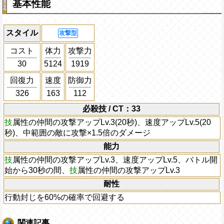
基本性能
スタイル
攻撃型
コスト
体力
攻撃力
30
5124
1919
回復力
速度
防御力
326
163
112
必殺技 / CT：33
技
属性の仲間の攻撃アップLv.3(20秒)、速度アップLv.5(20
秒)、中範囲の敵に攻撃×1.5倍のダメージ
能力
技
属性の仲間の攻撃アップLv.3、速度アップLv.5、バトル開
始から30秒の間、
技
属性の仲間の攻撃アップLv.3
耐性
行動封じを60%の確率で回避する
関連記事