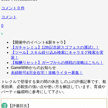
コメント
0
件
コメント
0
【開催中のイベント&新キャラ】
【ガチャシミュ】12th記念超スゴフェスの運試し！
【ツール】スキル絞り込み検索にキャラタグ検索を実
装！
【報酬リセット】ガープからの挑戦の攻略はこちら！
GameWithからのお知らせ
未経験可&完全在宅！攻略ライター募集！
トレクルで登場する束の間の休息 しのぶの評価記事です。船
長効果、必殺技の強い点や使い方を解説しています。育成や
パーティ編成時に参考にして下さい。
【評価目次】