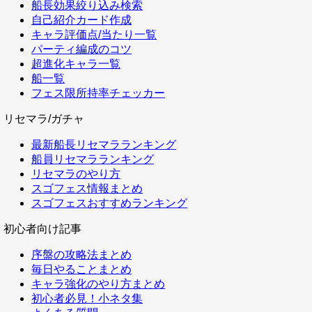
船長効果絞り込み検索
自己紹介カード作成
キャラ評価点/当たり一覧
パーティ編成のコツ
超進化キャラ一覧
船一覧
フェス限所持率チェッカー
リセマラ/ガチャ
最新船長リセマラランキング
船員リセマラランキング
リセマラのやり方
スゴフェス情報まとめ
スゴフェスおすすめランキング
初心者向け記事
序盤の攻略法まとめ
毎日やることまとめ
キャラ強化のやり方まとめ
初心者必見！小ネタ集