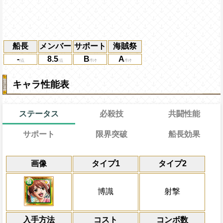
船長
メンバー
サポート
海賊祭
-
8.5
B
A
キャラ性能表
ステータス
必殺技
共闘性能
サポート
限界突破
船長効果
能
通常
19→13ターン
共闘性能
通常時
効果
限界突破
画像
タイプ1
タイプ2
習得する効果
力
速属性
冒険開始時の必殺ターンを1短縮し
から受けるダメージを5%減らし、
冒険開始時の必殺ター
通常時
技属性
と基礎回復力の10%をサポート対象キャ
倍、体力を1.2倍にする
自分がPERFECT攻撃成功で自分の
属性
キャラの攻撃を6倍
[和
敵全体にかかっている
状態を6ターン減
船長効果
博識
射撃
礎回復力に上乗せする
ターンも継続する
にし、他の属性キャラの
の間チェイン係数が+1.1され、1ターン経
Lv上限突破
倍、体力を1.25倍にす
一味のスロットを固定、必殺発動時一味の
射撃と博識タイプキャラは
対象
[技]
[連]
ス
入手方法
の時、1ターンの間一味のスロットの影響
になる
コスト
ターン数：10
コンボ数
おでん トキ 日和 モモの助 錦えもん 傳ジ