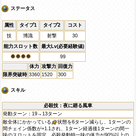
ステータス
属性
タイプ1
タイプ2
コスト
技
博識
射撃
30
能力スロット数
最大Lv(必要経験値)
99
体力
攻撃力
回復力
限界突破時
3360
1520
300
スキル
必殺技：夜に廻る風車
発動ターン：19→13ターン
敵全体にかかっている
状態を6ターン減らし、1ターンの
間チェイン係数が+1.1され、1ターン経過後1ターンの間一
味のスロットを固定、必殺発動時一味の体力が90%以上の