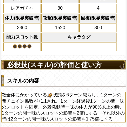
れ以外の時は2ターンの間一味のスロットの
アシュラ童子 河松 イゾウ
攻撃開始前体力が50%以上で、自分
全ての防御効果・防御
レアガチャ
30
4
にする
のバリアを無視する
外のダメージを1にす
必殺技
て敵全体に200万ダ
上限突破
体力(限界突破時)
攻撃(限界突破時)
回復(限界突破時)
前のターンの攻撃時から、一味が攻
プレイヤーの一味の属
復量が3000以上の時、自分の基礎攻撃
3360
1520
300
属性スロットに変換し
る/腹ペコ状態を2減らす
ーンを2短縮する
能力スロット数
キャラタグ
2ターンの間敵全体の
アクション
を30%下げ、射撃タイ
げる
必殺技(スキル)の評価と使い方
スキルの内容
敵全体にかかっている
状態を6ターン減らし、1ターンの
間チェイン係数が+1.1され、1ターン経過後1ターンの間一味
のスロットを固定、必殺発動時一味の体力が90%以上の時、
1ターンの間一味のスロットの影響を2倍にする。それ以外の
時は2ターンの間一味のスロットの影響を1.75倍にする