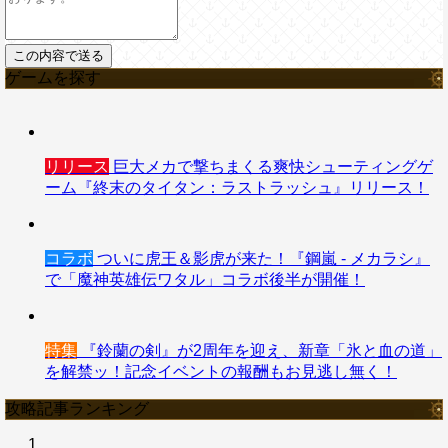
ゲームを探す
リリース
巨大メカで撃ちまくる爽快シューティングゲ
ーム『終末のタイタン：ラストラッシュ』リリース！
コラボ
ついに虎王＆影虎が来た！『鋼嵐 - メカラシ』
で「魔神英雄伝ワタル」コラボ後半が開催！
特集
『鈴蘭の剣』が2周年を迎え、新章「氷と血の道」
を解禁ッ！記念イベントの報酬もお見逃し無く！
攻略記事ランキング