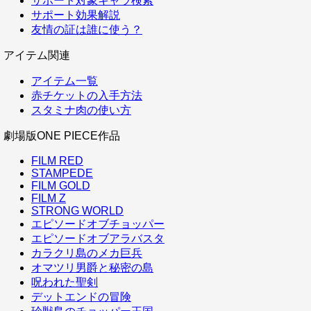
サポート対象キャラ検索
サポート効果解説
友情の証は誰に使う？
アイテム関連
アイテム一覧
赤チケットの入手方法
スタミナ肉の使い方
劇場版ONE PIECE作品
FILM RED
STAMPEDE
FILM GOLD
FILM Z
STRONG WORLD
エピソードオブチョッパー
エピソードオブアラバスタ
カラクリ島のメカ巨兵
オマツリ男爵と秘密の島
呪われた聖剣
デットエンドの冒険