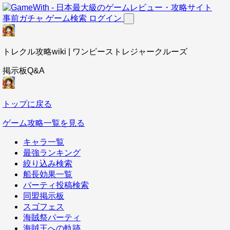
事前ガチャ
ゲーム検索
ログイン
トレクル攻略wiki | ワンピーストレジャークルーズ
掲示板Q&A
トップに戻る
ゲーム攻略一覧を見る
キャラ一覧
最強ランキング
絞り込み検索
船長効果一覧
パーティ投稿検索
同盟掲示板
スゴフェス
海賊祭パーティ
海賊王への軌跡