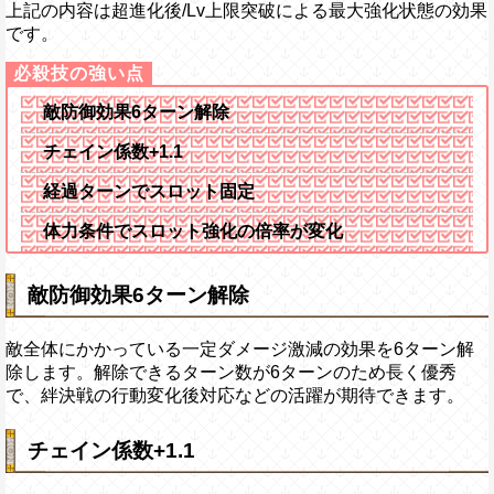
上記の内容は超進化後/Lv上限突破による最大強化状態の効果
です。
敵防御効果6ターン解除
チェイン係数+1.1
経過ターンでスロット固定
体力条件でスロット強化の倍率が変化
敵防御効果6ターン解除
敵全体にかかっている一定ダメージ激減の効果を6ターン解
除します。解除できるターン数が6ターンのため長く優秀
で、絆決戦の行動変化後対応などの活躍が期待できます。
チェイン係数+1.1