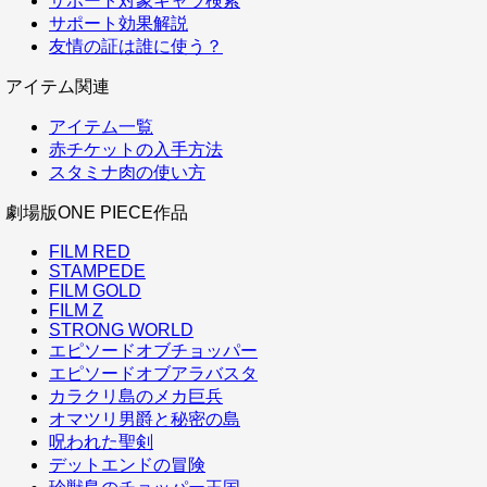
サポート対象キャラ検索
サポート効果解説
友情の証は誰に使う？
アイテム関連
アイテム一覧
赤チケットの入手方法
スタミナ肉の使い方
劇場版ONE PIECE作品
FILM RED
STAMPEDE
FILM GOLD
FILM Z
STRONG WORLD
エピソードオブチョッパー
エピソードオブアラバスタ
カラクリ島のメカ巨兵
オマツリ男爵と秘密の島
呪われた聖剣
デットエンドの冒険