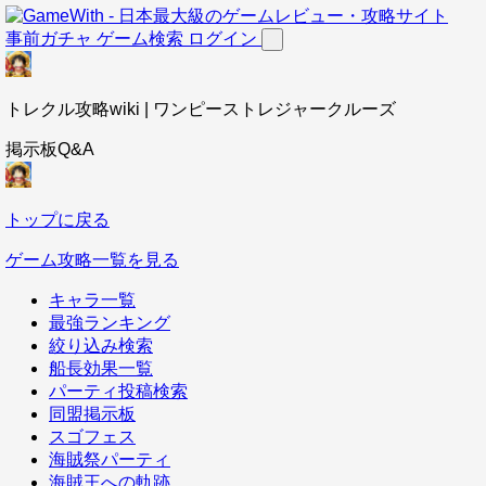
事前ガチャ
ゲーム検索
ログイン
トレクル攻略wiki | ワンピーストレジャークルーズ
掲示板Q&A
トップに戻る
ゲーム攻略一覧を見る
キャラ一覧
最強ランキング
絞り込み検索
船長効果一覧
パーティ投稿検索
同盟掲示板
スゴフェス
海賊祭パーティ
海賊王への軌跡