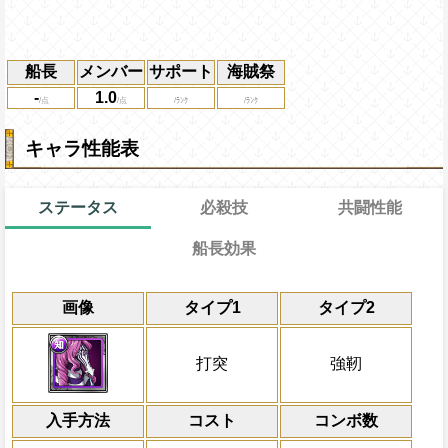
船長
メンバー
サポート
海賊祭
-
1.0
キャラ性能表
ステータス
必殺技
共闘性能
船長効果
通常時
通常
共闘性能
限界突破
画像
タイプ1
タイプ2
なし
冒険開始時の必殺ター
通常時
属性
キャラの攻撃を6倍
敵全体のランダムの対象に攻撃×7倍の知
Lv上限突破
船長効果
打突
強靭
にし、他の属性キャラの
回与える
倍、体力を1.25倍にす
上限突破
入手方法
コスト
ターン数：8
コンボ数
敵1体のHPを25%減