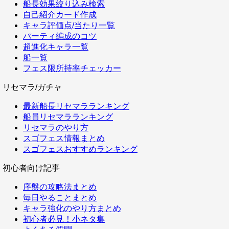
船長効果絞り込み検索
自己紹介カード作成
キャラ評価点/当たり一覧
パーティ編成のコツ
超進化キャラ一覧
船一覧
フェス限所持率チェッカー
リセマラ/ガチャ
最新船長リセマラランキング
船員リセマラランキング
リセマラのやり方
スゴフェス情報まとめ
スゴフェスおすすめランキング
初心者向け記事
序盤の攻略法まとめ
毎日やることまとめ
キャラ強化のやり方まとめ
初心者必見！小ネタ集