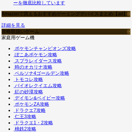
ーを徹底比較しています
Amazonで買えるおすすめゲーミングデバイスまとめ【ad】
詳細を見る
攻略取扱いゲーム
家庭用ゲーム機
ポケモンチャンピオンズ攻略
ぽこあポケモン攻略
スプラレイダース攻略
時のオカリナ攻略
ペルソナ4ゴールデン攻略
トモコレ攻略
バイオレクイエム攻略
紅の砂漠攻略
デイモン&ベイビー攻略
ポケモンZA攻略
ドラクエ7攻略
仁王3攻略
ドラクエ1・2攻略
桃鉄2攻略