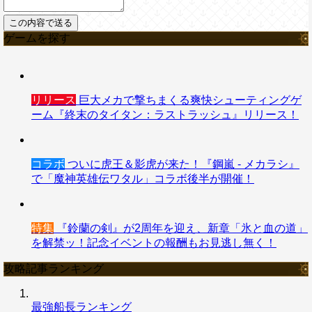
ゲームを探す
リリース
巨大メカで撃ちまくる爽快シューティングゲ
ーム『終末のタイタン：ラストラッシュ』リリース！
コラボ
ついに虎王＆影虎が来た！『鋼嵐 - メカラシ』
で「魔神英雄伝ワタル」コラボ後半が開催！
特集
『鈴蘭の剣』が2周年を迎え、新章「氷と血の道」
を解禁ッ！記念イベントの報酬もお見逃し無く！
攻略記事ランキング
最強船長ランキング