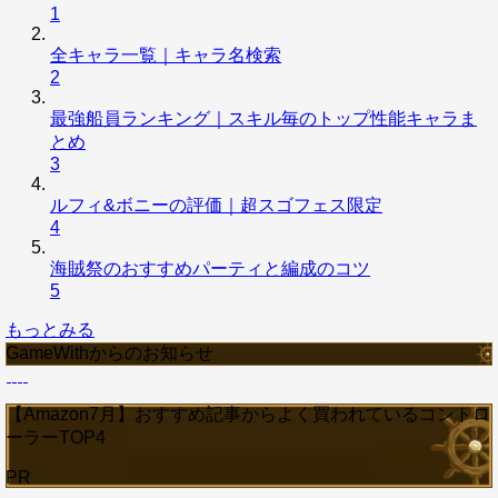
1
全キャラ一覧｜キャラ名検索
2
最強船員ランキング｜スキル毎のトップ性能キャラま
とめ
3
ルフィ&ボニーの評価｜超スゴフェス限定
4
海賊祭のおすすめパーティと編成のコツ
5
もっとみる
GameWithからのお知らせ
【Amazon7月】おすすめ記事からよく買われているコントロ
ーラーTOP4
PR