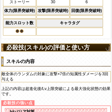
ストーリー
30
6
体力の上限を無視して
×30倍の全プレイヤ
体力(限界突破時)
攻撃(限界突破時)
回復(限界突破時)
必殺技
(最大体力の2倍上限
えている時、体力満タ
能力スロット数
キャラタグ
になる)、全プレイヤ
果無効を2ターン回復
2ターンの間敵全体の
アクション
を30%下げ、強靭タイ
必殺技(スキル)の評価と使い方
げる
スキルの内容
敵全体のランダムの対象に攻撃×7倍の知属性ダメージを3回
与える
上記の内容は超進化後/Lv上限突破による最大強化状態の効果
です。
hitバリア対策