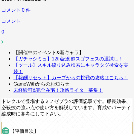
コメント
0
件
コメント
0
【開催中のイベント&新キャラ】
【ガチャシミュ】12th記念超スゴフェスの運試し！
【ツール】スキル絞り込み検索にキャラタグ検索を実
装！
【報酬リセット】ガープからの挑戦の攻略はこちら！
GameWithからのお知らせ
未経験可&完全在宅！攻略ライター募集！
トレクルで登場するミノゼブラの評価記事です。船長効果、
必殺技の強い点や使い方を解説しています。育成やパーティ
編成時に参考にして下さい。
【評価目次】