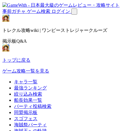
事前ガチャ
ゲーム検索
ログイン
トレクル攻略wiki | ワンピーストレジャークルーズ
掲示板Q&A
トップに戻る
ゲーム攻略一覧を見る
キャラ一覧
最強ランキング
絞り込み検索
船長効果一覧
パーティ投稿検索
同盟掲示板
スゴフェス
海賊祭パーティ
海賊王への軌跡