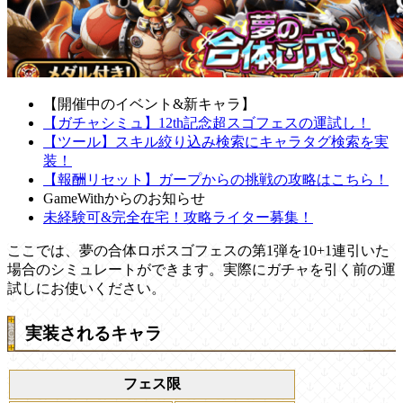
【開催中のイベント&新キャラ】
【ガチャシミュ】12th記念超スゴフェスの運試し！
【ツール】スキル絞り込み検索にキャラタグ検索を実
装！
【報酬リセット】ガープからの挑戦の攻略はこちら！
GameWithからのお知らせ
未経験可&完全在宅！攻略ライター募集！
ここでは、夢の合体ロボスゴフェスの第1弾を10+1連引いた
場合のシミュレートができます。実際にガチャを引く前の運
試しにお使いください。
実装されるキャラ
フェス限