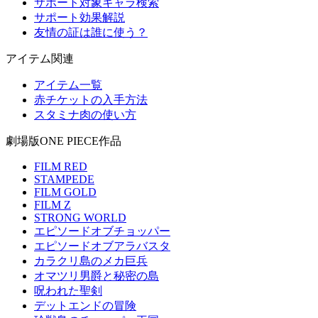
サポート対象キャラ検索
サポート効果解説
友情の証は誰に使う？
アイテム関連
アイテム一覧
赤チケットの入手方法
スタミナ肉の使い方
劇場版ONE PIECE作品
FILM RED
STAMPEDE
FILM GOLD
FILM Z
STRONG WORLD
エピソードオブチョッパー
エピソードオブアラバスタ
カラクリ島のメカ巨兵
オマツリ男爵と秘密の島
呪われた聖剣
デットエンドの冒険