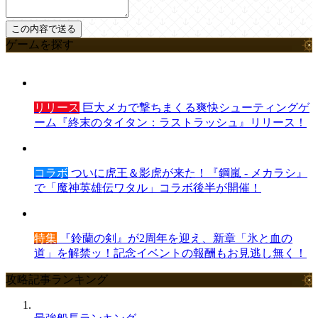
ゲームを探す
リリース
巨大メカで撃ちまくる爽快シューティングゲ
ーム『終末のタイタン：ラストラッシュ』リリース！
コラボ
ついに虎王＆影虎が来た！『鋼嵐 - メカラシ』
で「魔神英雄伝ワタル」コラボ後半が開催！
特集
『鈴蘭の剣』が2周年を迎え、新章「氷と血の
道」を解禁ッ！記念イベントの報酬もお見逃し無く！
攻略記事ランキング