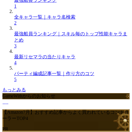
最強船長ランキング
1
全キャラ一覧｜キャラ名検索
2
最強船員ランキング｜スキル毎のトップ性能キャラま
とめ
3
最新リセマラの当たりキャラ
4
パーティ編成記事一覧｜作り方のコツ
5
もっとみる
GameWithからのお知らせ
【Amazon7月】おすすめ記事からよく買われているコントロ
ーラーTOP4
PR