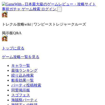
事前ガチャ
ゲーム検索
ログイン
トレクル攻略wiki | ワンピーストレジャークルーズ
掲示板Q&A
トップに戻る
ゲーム攻略一覧を見る
キャラ一覧
最強ランキング
絞り込み検索
船長効果一覧
パーティ投稿検索
同盟掲示板
スゴフェス
海賊祭パーティ
海賊王への軌跡