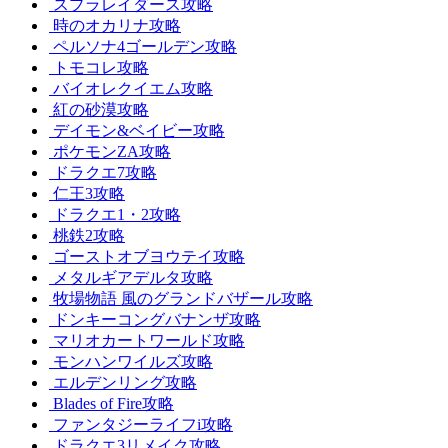
スプラレイダース攻略
時のオカリナ攻略
ペルソナ4ゴールデン攻略
トモコレ攻略
バイオレクイエム攻略
紅の砂漠攻略
デイモン&ベイビー攻略
ポケモンZA攻略
ドラクエ7攻略
仁王3攻略
ドラクエ1・2攻略
桃鉄2攻略
ゴーストオブヨウテイ攻略
メタルギアデルタ攻略
牧場物語 風のグランドバザール攻略
ドンキーコングバナンザ攻略
マリオカートワールド攻略
モンハンワイルズ攻略
エルデンリング攻略
Blades of Fire攻略
ファンタジーライフi攻略
ドラクエ3リメイク攻略