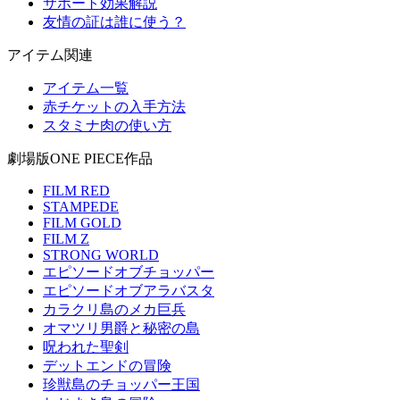
サポート効果解説
友情の証は誰に使う？
アイテム関連
アイテム一覧
赤チケットの入手方法
スタミナ肉の使い方
劇場版ONE PIECE作品
FILM RED
STAMPEDE
FILM GOLD
FILM Z
STRONG WORLD
エピソードオブチョッパー
エピソードオブアラバスタ
カラクリ島のメカ巨兵
オマツリ男爵と秘密の島
呪われた聖剣
デットエンドの冒険
珍獣島のチョッパー王国