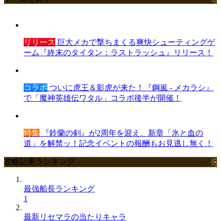
リリース
巨大メカで撃ちまくる爽快シューティングゲ
ーム『終末のタイタン：ラストラッシュ』リリース！
コラボ
ついに虎王＆影虎が来た！『鋼嵐 - メカラシ』
で「魔神英雄伝ワタル」コラボ後半が開催！
特集
『鈴蘭の剣』が2周年を迎え、新章「氷と血の
道」を解禁ッ！記念イベントの報酬もお見逃し無く！
攻略記事ランキング
最強船長ランキング
1
最新リセマラの当たりキャラ