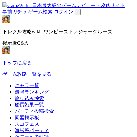
事前ガチャ
ゲーム検索
ログイン
トレクル攻略wiki | ワンピーストレジャークルーズ
掲示板Q&A
トップに戻る
ゲーム攻略一覧を見る
キャラ一覧
最強ランキング
絞り込み検索
船長効果一覧
パーティ投稿検索
同盟掲示板
スゴフェス
海賊祭パーティ
海賊王への軌跡