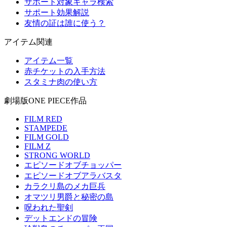
サポート対象キャラ検索
サポート効果解説
友情の証は誰に使う？
アイテム関連
アイテム一覧
赤チケットの入手方法
スタミナ肉の使い方
劇場版ONE PIECE作品
FILM RED
STAMPEDE
FILM GOLD
FILM Z
STRONG WORLD
エピソードオブチョッパー
エピソードオブアラバスタ
カラクリ島のメカ巨兵
オマツリ男爵と秘密の島
呪われた聖剣
デットエンドの冒険