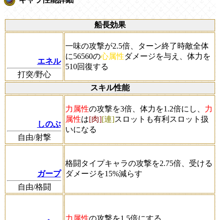
船長効果
一味の攻撃が2.5倍、ターン終了時敵全体
に56560の
心属性
ダメージを与え、体力を
エネル
510回復する
打突/野心
スキル性能
力属性
の攻撃を3倍、体力を1.2倍にし、
力
属性
は
[肉]
[連]
スロットも有利スロット扱
しのぶ
いになる
自由/射撃
格闘タイプキャラの攻撃を2.75倍、受ける
ガープ
ダメージを15%減らす
自由/格闘
力属性
の攻撃を1.5倍にする