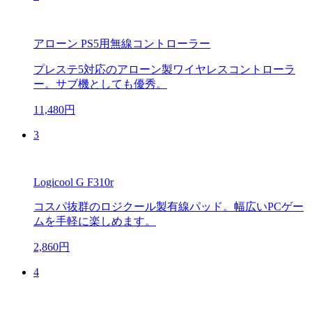
アローン PS5用無線コントローラー
プレステ5対応のアローン製ワイヤレスコントローラ
ー。サブ機としても優秀。
11,480円
3
Logicool G F310r
コスパ抜群のロジクール製有線パッド。幅広いPCゲー
ムを手軽に楽しめます。
2,860円
4