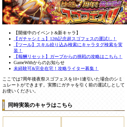
【開催中のイベント&新キャラ】
【ガチャシミュ】12th記念超スゴフェスの運試し！
【ツール】スキル絞り込み検索にキャラタグ検索を実
装！
【報酬リセット】ガープからの挑戦の攻略はこちら！
GameWithからのお知らせ
未経験可&完全在宅！攻略ライター募集！
ここでは7周年後夜祭スゴフェスを10+1連引いた場合のシミ
ュレートができます。実際にガチャを引く前の運試しとして
お使いください。
同時実装のキャラはこちら