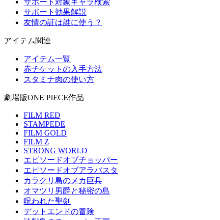
サポート対象キャラ検索
サポート効果解説
友情の証は誰に使う？
アイテム関連
アイテム一覧
赤チケットの入手方法
スタミナ肉の使い方
劇場版ONE PIECE作品
FILM RED
STAMPEDE
FILM GOLD
FILM Z
STRONG WORLD
エピソードオブチョッパー
エピソードオブアラバスタ
カラクリ島のメカ巨兵
オマツリ男爵と秘密の島
呪われた聖剣
デットエンドの冒険