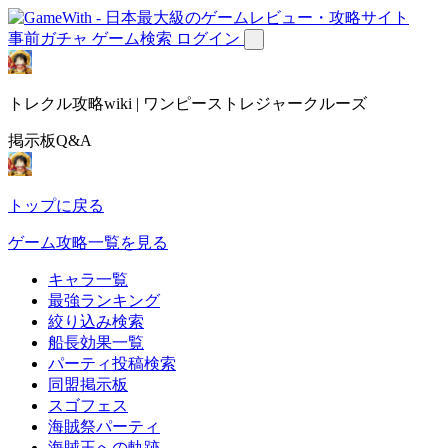
事前ガチャ
ゲーム検索
ログイン
トレクル攻略wiki | ワンピーストレジャークルーズ
掲示板Q&A
トップに戻る
ゲーム攻略一覧を見る
キャラ一覧
最強ランキング
絞り込み検索
船長効果一覧
パーティ投稿検索
同盟掲示板
スゴフェス
海賊祭パーティ
海賊王への軌跡