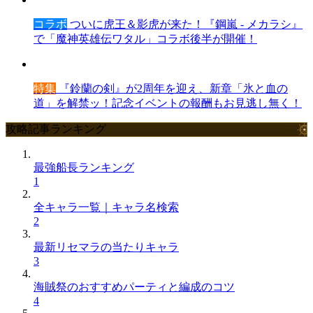
コラボ
ついに虎王＆影虎が来た！『鋼嵐 - メカラシ』
で「魔神英雄伝ワタル」コラボ後半が開催！
特集
『鈴蘭の剣』が2周年を迎え、新章「氷と血の
道」を解禁ッ！記念イベントの報酬もお見逃し無く！
攻略記事ランキング
最強船長ランキング
1
全キャラ一覧｜キャラ名検索
2
最新リセマラの当たりキャラ
3
海賊祭のおすすめパーティと編成のコツ
4