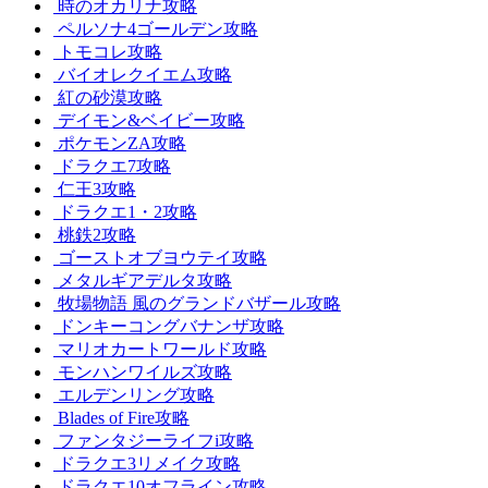
時のオカリナ攻略
ペルソナ4ゴールデン攻略
トモコレ攻略
バイオレクイエム攻略
紅の砂漠攻略
デイモン&ベイビー攻略
ポケモンZA攻略
ドラクエ7攻略
仁王3攻略
ドラクエ1・2攻略
桃鉄2攻略
ゴーストオブヨウテイ攻略
メタルギアデルタ攻略
牧場物語 風のグランドバザール攻略
ドンキーコングバナンザ攻略
マリオカートワールド攻略
モンハンワイルズ攻略
エルデンリング攻略
Blades of Fire攻略
ファンタジーライフi攻略
ドラクエ3リメイク攻略
ドラクエ10オフライン攻略