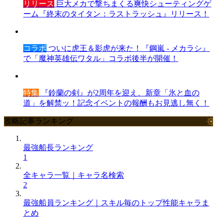
リリース
巨大メカで撃ちまくる爽快シューティングゲ
ーム『終末のタイタン：ラストラッシュ』リリース！
コラボ
ついに虎王＆影虎が来た！『鋼嵐 - メカラシ』
で「魔神英雄伝ワタル」コラボ後半が開催！
特集
『鈴蘭の剣』が2周年を迎え、新章「氷と血の
道」を解禁ッ！記念イベントの報酬もお見逃し無く！
攻略記事ランキング
最強船長ランキング
1
全キャラ一覧｜キャラ名検索
2
最強船員ランキング｜スキル毎のトップ性能キャラま
とめ