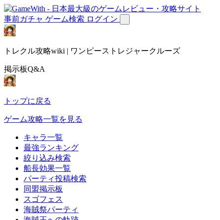
事前ガチャ
ゲーム検索
ログイン
トレクル攻略wiki | ワンピーストレジャークルーズ
掲示板Q&A
トップに戻る
ゲーム攻略一覧を見る
キャラ一覧
最強ランキング
絞り込み検索
船長効果一覧
パーティ投稿検索
同盟掲示板
スゴフェス
海賊祭パーティ
海賊王への軌跡