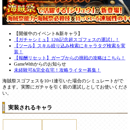
【開催中のイベント&新キャラ】
【ガチャシミュ】12th記念超スゴフェスの運試し！
【ツール】スキル絞り込み検索にキャラタグ検索を実
装！
【報酬リセット】ガープからの挑戦の攻略はこちら！
GameWithからのお知らせ
未経験可&完全在宅！攻略ライター募集！
海賊祭スゴフェスを10+1連引いた場合のシミュレートがで
きます。実際にガチャを引く前の運試しとしてお使いくださ
い。
実装されるキャラ