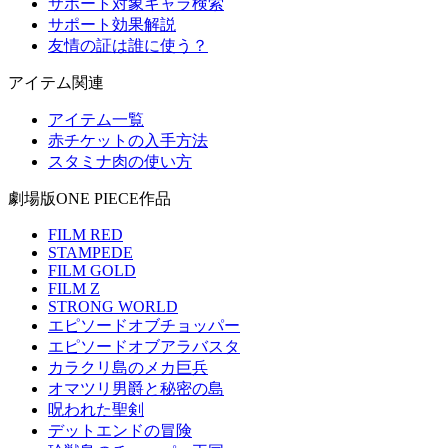
サポート対象キャラ検索
サポート効果解説
友情の証は誰に使う？
アイテム関連
アイテム一覧
赤チケットの入手方法
スタミナ肉の使い方
劇場版ONE PIECE作品
FILM RED
STAMPEDE
FILM GOLD
FILM Z
STRONG WORLD
エピソードオブチョッパー
エピソードオブアラバスタ
カラクリ島のメカ巨兵
オマツリ男爵と秘密の島
呪われた聖剣
デットエンドの冒険