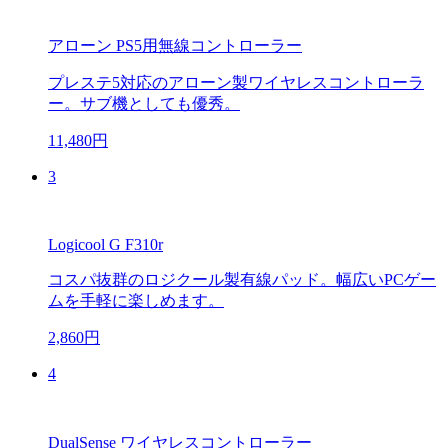
アローン PS5用無線コントローラー
プレステ5対応のアローン製ワイヤレスコントローラ
ー。サブ機としても優秀。
11,480円
3
Logicool G F310r
コスパ抜群のロジクール製有線パッド。幅広いPCゲー
ムを手軽に楽しめます。
2,860円
4
DualSense ワイヤレスコントローラー