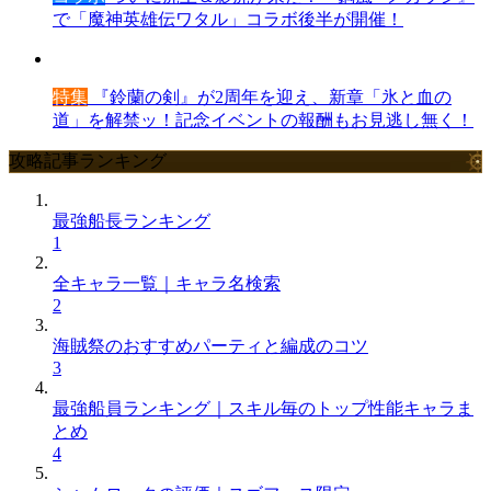
で「魔神英雄伝ワタル」コラボ後半が開催！
特集
『鈴蘭の剣』が2周年を迎え、新章「氷と血の
道」を解禁ッ！記念イベントの報酬もお見逃し無く！
攻略記事ランキング
最強船長ランキング
1
全キャラ一覧｜キャラ名検索
2
海賊祭のおすすめパーティと編成のコツ
3
最強船員ランキング｜スキル毎のトップ性能キャラま
とめ
4