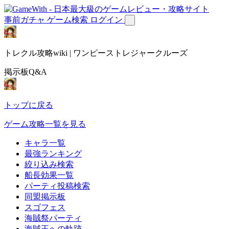
事前ガチャ
ゲーム検索
ログイン
トレクル攻略wiki | ワンピーストレジャークルーズ
掲示板Q&A
トップに戻る
ゲーム攻略一覧を見る
キャラ一覧
最強ランキング
絞り込み検索
船長効果一覧
パーティ投稿検索
同盟掲示板
スゴフェス
海賊祭パーティ
海賊王への軌跡