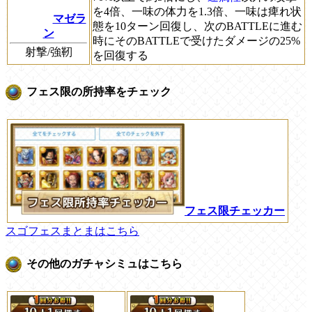
を4倍、一味の体力を1.3倍、一味は痺れ状
マゼラ
態を10ターン回復し、次のBATTLEに進む
ン
時にそのBATTLEで受けたダメージの25%
射撃/強靭
を回復する
フェス限の所持率をチェック
フェス限チェッカー
スゴフェスまとまはこちら
その他のガチャシミュはこちら