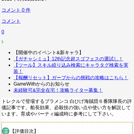
コメント
0
件
コメント
0
【開催中のイベント&新キャラ】
【ガチャシミュ】12th記念超スゴフェスの運試し！
【ツール】スキル絞り込み検索にキャラタグ検索を実
装！
【報酬リセット】ガープからの挑戦の攻略はこちら！
GameWithからのお知らせ
未経験可&完全在宅！攻略ライター募集！
トレクルで登場するブラメンコ 白ひげ海賊団６番隊隊長の評
価記事です。船長効果、必殺技の強い点や使い方を解説して
います。育成やパーティ編成時に参考にして下さい。
【評価目次】