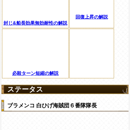
回復上昇の解説
封じ&船長効果無効耐性の解説
必殺ターン短縮の解説
ステータス
ブラメンコ 白ひげ海賊団６番隊隊長