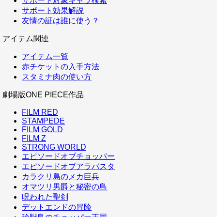
サポート対象キャラ検索
サポート効果解説
友情の証は誰に使う？
アイテム関連
アイテム一覧
赤チケットの入手方法
スタミナ肉の使い方
劇場版ONE PIECE作品
FILM RED
STAMPEDE
FILM GOLD
FILM Z
STRONG WORLD
エピソードオブチョッパー
エピソードオブアラバスタ
カラクリ島のメカ巨兵
オマツリ男爵と秘密の島
呪われた聖剣
デットエンドの冒険