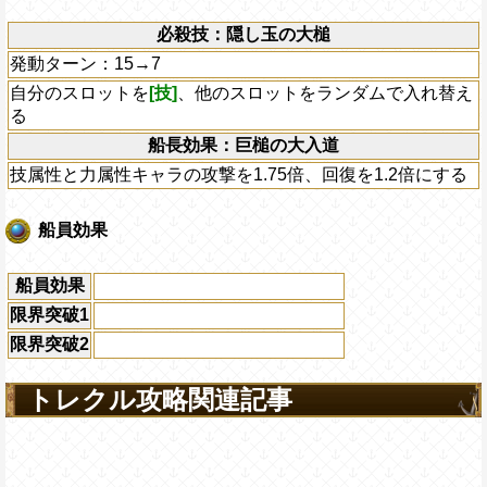
必殺技：隠し玉の大槌
発動ターン：15→7
自分のスロットを
[技]
、他のスロットをランダムで入れ替え
る
船長効果：巨槌の大入道
技属性と力属性キャラの攻撃を1.75倍、回復を1.2倍にする
船員効果
船員効果
限界突破1
限界突破2
トレクル攻略関連記事