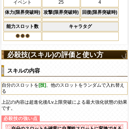
イベント
25
4
体力の上限を無視して
×30倍の全プレイヤ
体力(限界突破時)
攻撃(限界突破時)
回復(限界突破時)
必殺技
(最大体力の2倍上限
えている時、体力満タ
能力スロット数
キャラタグ
になる)、全プレイヤ
果無効を2ターン回復
2ターンの間敵全体の
アクション
を30%下げ、自由タイ
必殺技(スキル)の評価と使い方
げる
スキルの内容
自分のスロットを
[技]
、他のスロットをランダムで入れ替え
る
上記の内容は超進化後/Lv上限突破による最大強化状態の効果
です。
自分のスロットを確実に自属性スロットに変換できる