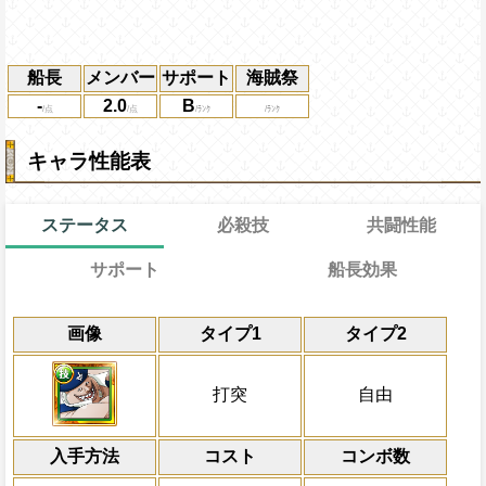
船長
メンバー
サポート
海賊祭
-
2.0
B
キャラ性能表
ステータス
必殺技
共闘性能
サポート
船長効果
通常
15→7
共闘性能
通常時
効果
限界突破
画像
タイプ1
タイプ2
自分の基礎攻撃力と基礎体力の9%をサポ
技属性と力属性キャラの攻撃を1.75倍、回
冒険開始時の必殺ター
通常時
の基礎攻撃力と基礎体力に上乗せする
る
属性
キャラの攻撃を6倍
自分のスロットを
[技]
、他のスロットをラ
船長効果
打突
自由
にし、他の属性キャラの
える
Lv上限突破
対象
倍、体力を1.25倍にす
エース 白ひげ
上限突破
入手方法
コスト
ターン数：8
コンボ数
敵1体のHPを25%減