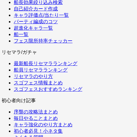
船長効果絞り込み検索
自己紹介カード作成
キャラ評価点/当たり一覧
パーティ編成のコツ
超進化キャラ一覧
船一覧
フェス限所持率チェッカー
リセマラ/ガチャ
最新船長リセマラランキング
船員リセマラランキング
リセマラのやり方
スゴフェス情報まとめ
スゴフェスおすすめランキング
初心者向け記事
序盤の攻略法まとめ
毎日やることまとめ
キャラ強化のやり方まとめ
初心者必見！小ネタ集