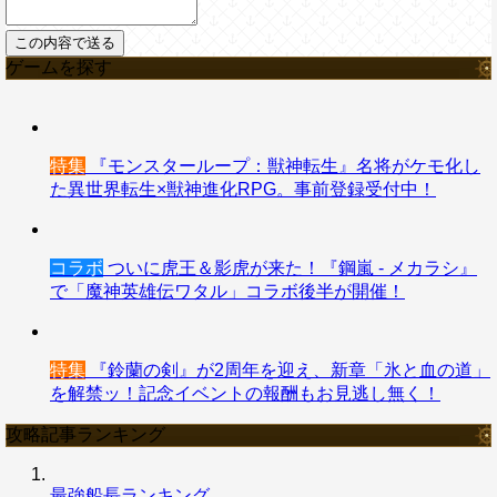
ゲームを探す
特集
『モンスターループ：獣神転生』名将がケモ化し
た異世界転生×獣神進化RPG。事前登録受付中！
コラボ
ついに虎王＆影虎が来た！『鋼嵐 - メカラシ』
で「魔神英雄伝ワタル」コラボ後半が開催！
特集
『鈴蘭の剣』が2周年を迎え、新章「氷と血の道」
を解禁ッ！記念イベントの報酬もお見逃し無く！
攻略記事ランキング
最強船長ランキング