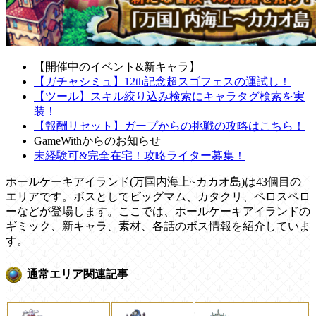
【開催中のイベント&新キャラ】
【ガチャシミュ】12th記念超スゴフェスの運試し！
【ツール】スキル絞り込み検索にキャラタグ検索を実
装！
【報酬リセット】ガープからの挑戦の攻略はこちら！
GameWithからのお知らせ
未経験可&完全在宅！攻略ライター募集！
ホールケーキアイランド(万国内海上~カカオ島)は43個目の
エリアです。ボスとしてビッグマム、カタクリ、ペロスペロ
ーなどが登場します。ここでは、ホールケーキアイランドの
ギミック、新キャラ、素材、各話のボス情報を紹介していま
す。
通常エリア関連記事