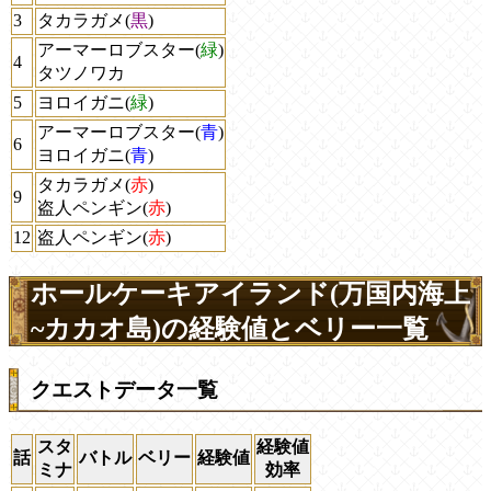
3
タカラガメ(
黒
)
アーマーロブスター(
緑
)
4
タツノワカ
5
ヨロイガニ(
緑
)
アーマーロブスター(
青
)
6
ヨロイガニ(
青
)
タカラガメ(
赤
)
9
盗人ペンギン(
赤
)
12
盗人ペンギン(
赤
)
ホールケーキアイランド(万国内海上
~カカオ島)の経験値とベリー一覧
クエストデータ一覧
スタ
経験値
話
バトル
ベリー
経験値
ミナ
効率