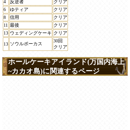
4
反逆者
クリア
6
ゆティア
クリア
8
信用
クリア
11
最後
クリア
13
ウェディングケーキ
クリア
30回
ソウルポーカス
13
クリア
ホールケーキアイランド(万国内海上
~カカオ島)に関連するページ