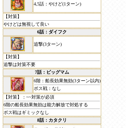
4,5話：やけど(1ターン)
【対策】
やけどは無視して良い
6話：ダイフク
追撃(3ターン)
【対策】
追撃は対策不要
7話：ビッグマム
6階：船長効果無効(3ターン以内)
ボス戦：なし
【対策】
：~~対策が必須
6階の船長効果無効は能力解放で対処する
ボス戦はギミックなし
8話：カタクリ