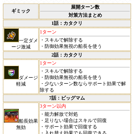
展開ターン数
ギミック
対策方法まとめ
1話：カタクリ
1ターン
・スキルで解除する
一定ダメ
・防御効果無視の船長を使う
ージ激減
2話：カタクリ
1ターン
・スキルで解除する
・防御効果無視の船長を使う
ダメージ
・少ないターン数ならサポート効果で解
軽減
除する
7話：ビッグマム
3ターン以内
・能力解放で対処
・足りない場合はスキルで回復
船長効果
・サポート効果で回復する
無効
・入れ替え効果でも回復できる