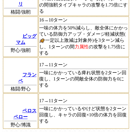
リ
の間強靭タイプキャラの攻撃を1.75倍にす
る
格闘/強靭
16→10ターン
一味の体力を50%減らし、敵全体にかかっ
ている防御力アップ・ダメージ軽減状態(
ビッグ
一定以上激減は対象外)を3ターン減ら
マム
し、1ターンの間
力属性
の攻撃を1.75倍に
野心/強靭
する
17→11ターン
一味にかかっている痺れ状態を2ターン回
フラン
復し、1ターンの間敵全体の防御力を0に
ペ
する
格闘/野心
17→11ターン
一味にかかっているやけど状態を2ターン
ペロス
回復し、キャラの回復×10倍の体力を回復
ペロー
する
野心/博識