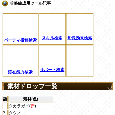
攻略編成用ツール記事
スキル検索
船長効果検索
パーティ投稿検索
サポート検索
潜在能力検索
素材ドロップ一覧
話
素材(色)
1
タカラガメ(
赤
)
2
タツノコ