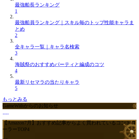
最強船長ランキング
1
最強船員ランキング｜スキル毎のトップ性能キャラま
とめ
2
全キャラ一覧｜キャラ名検索
3
海賊祭のおすすめパーティと編成のコツ
4
最新リセマラの当たりキャラ
5
もっとみる
GameWithからのお知らせ
【Amazon7月】おすすめ記事からよく買われているコントロ
ーラーTOP4