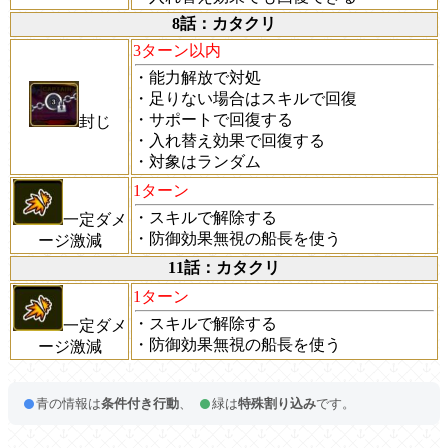
8話：カタクリ
3ターン以内
・能力解放で対処
・足りない場合はスキルで回復
・サポートで回復する
封じ
・入れ替え効果で回復する
・対象はランダム
1ターン
・スキルで解除する
一定ダメ
・防御効果無視の船長を使う
ージ激減
11話：カタクリ
1ターン
・スキルで解除する
一定ダメ
・防御効果無視の船長を使う
ージ激減
青の情報は
条件付き行動
、
緑は
特殊割り込み
です。