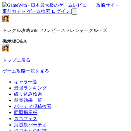
事前ガチャ
ゲーム検索
ログイン
トレクル攻略wiki | ワンピーストレジャークルーズ
掲示板Q&A
トップに戻る
ゲーム攻略一覧を見る
キャラ一覧
最強ランキング
絞り込み検索
船長効果一覧
パーティ投稿検索
同盟掲示板
スゴフェス
海賊祭パーティ
海賊王への軌跡