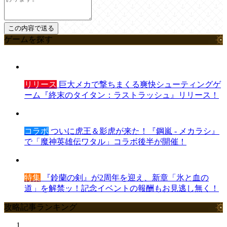
ゲームを探す
リリース
巨大メカで撃ちまくる爽快シューティングゲ
ーム『終末のタイタン：ラストラッシュ』リリース！
コラボ
ついに虎王＆影虎が来た！『鋼嵐 - メカラシ』
で「魔神英雄伝ワタル」コラボ後半が開催！
特集
『鈴蘭の剣』が2周年を迎え、新章「氷と血の
道」を解禁ッ！記念イベントの報酬もお見逃し無く！
攻略記事ランキング