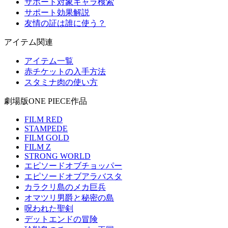
サポート対象キャラ検索
サポート効果解説
友情の証は誰に使う？
アイテム関連
アイテム一覧
赤チケットの入手方法
スタミナ肉の使い方
劇場版ONE PIECE作品
FILM RED
STAMPEDE
FILM GOLD
FILM Z
STRONG WORLD
エピソードオブチョッパー
エピソードオブアラバスタ
カラクリ島のメカ巨兵
オマツリ男爵と秘密の島
呪われた聖剣
デットエンドの冒険