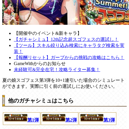
【開催中のイベント&新キャラ】
【ガチャシミュ】12th記念超スゴフェスの運試し！
【ツール】スキル絞り込み検索にキャラタグ検索を実
装！
【報酬リセット】ガープからの挑戦の攻略はこちら！
GameWithからのお知らせ
未経験可&完全在宅！攻略ライター募集！
夏の娘スゴフェス第3弾を10+1連引いた場合のシミュレート
ができます。実際に引く前の運試しにお使いください。
他のガチャシミュはこちら
第1弾
第2弾
第3弾