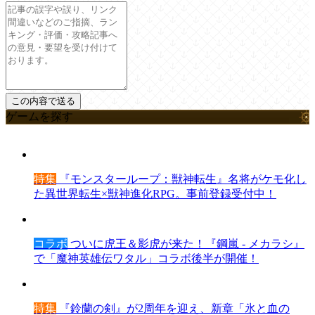
ゲームを探す
特集
『モンスターループ：獣神転生』名将がケモ化し
た異世界転生×獣神進化RPG。事前登録受付中！
コラボ
ついに虎王＆影虎が来た！『鋼嵐 - メカラシ』
で「魔神英雄伝ワタル」コラボ後半が開催！
特集
『鈴蘭の剣』が2周年を迎え、新章「氷と血の