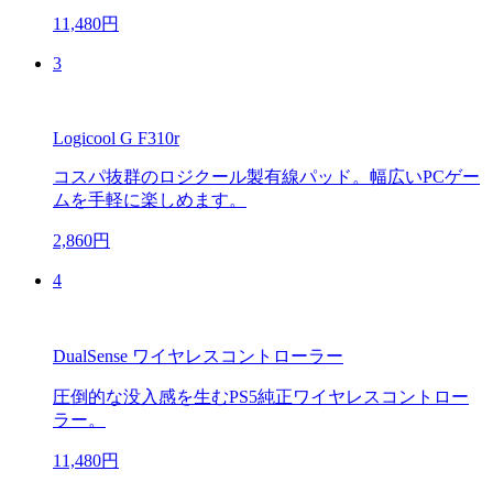
11,480円
3
Logicool G F310r
コスパ抜群のロジクール製有線パッド。幅広いPCゲー
ムを手軽に楽しめます。
2,860円
4
DualSense ワイヤレスコントローラー
圧倒的な没入感を生むPS5純正ワイヤレスコントロー
ラー。
11,480円