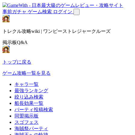
事前ガチャ
ゲーム検索
ログイン
トレクル攻略wiki | ワンピーストレジャークルーズ
掲示板Q&A
トップに戻る
ゲーム攻略一覧を見る
キャラ一覧
最強ランキング
絞り込み検索
船長効果一覧
パーティ投稿検索
同盟掲示板
スゴフェス
海賊祭パーティ
海賊王への軌跡