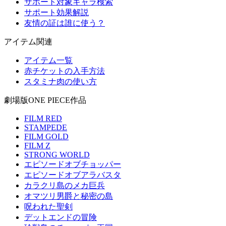
サポート対象キャラ検索
サポート効果解説
友情の証は誰に使う？
アイテム関連
アイテム一覧
赤チケットの入手方法
スタミナ肉の使い方
劇場版ONE PIECE作品
FILM RED
STAMPEDE
FILM GOLD
FILM Z
STRONG WORLD
エピソードオブチョッパー
エピソードオブアラバスタ
カラクリ島のメカ巨兵
オマツリ男爵と秘密の島
呪われた聖剣
デットエンドの冒険