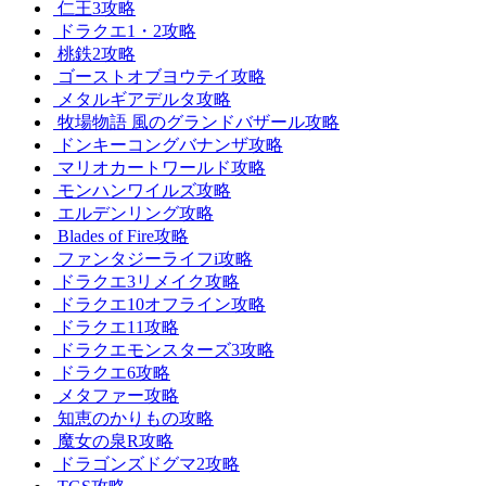
仁王3攻略
ドラクエ1・2攻略
桃鉄2攻略
ゴーストオブヨウテイ攻略
メタルギアデルタ攻略
牧場物語 風のグランドバザール攻略
ドンキーコングバナンザ攻略
マリオカートワールド攻略
モンハンワイルズ攻略
エルデンリング攻略
Blades of Fire攻略
ファンタジーライフi攻略
ドラクエ3リメイク攻略
ドラクエ10オフライン攻略
ドラクエ11攻略
ドラクエモンスターズ3攻略
ドラクエ6攻略
メタファー攻略
知恵のかりもの攻略
魔女の泉R攻略
ドラゴンズドグマ2攻略