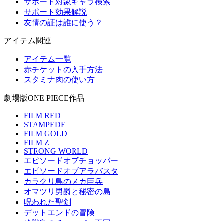
サポート対象キャラ検索
サポート効果解説
友情の証は誰に使う？
アイテム関連
アイテム一覧
赤チケットの入手方法
スタミナ肉の使い方
劇場版ONE PIECE作品
FILM RED
STAMPEDE
FILM GOLD
FILM Z
STRONG WORLD
エピソードオブチョッパー
エピソードオブアラバスタ
カラクリ島のメカ巨兵
オマツリ男爵と秘密の島
呪われた聖剣
デットエンドの冒険