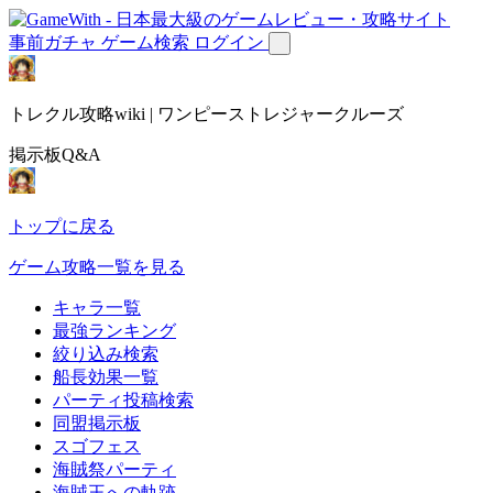
事前ガチャ
ゲーム検索
ログイン
トレクル攻略wiki | ワンピーストレジャークルーズ
掲示板Q&A
トップに戻る
ゲーム攻略一覧を見る
キャラ一覧
最強ランキング
絞り込み検索
船長効果一覧
パーティ投稿検索
同盟掲示板
スゴフェス
海賊祭パーティ
海賊王への軌跡