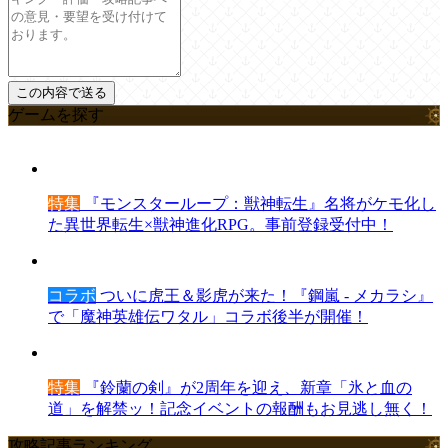
ゲームを探す
特集
『モンスターループ：獣神転生』名将がケモ化し
た異世界転生×獣神進化RPG。事前登録受付中！
コラボ
ついに虎王＆影虎が来た！『鋼嵐 - メカラシ』
で「魔神英雄伝ワタル」コラボ後半が開催！
特集
『鈴蘭の剣』が2周年を迎え、新章「氷と血の
道」を解禁ッ！記念イベントの報酬もお見逃し無く！
攻略記事ランキング