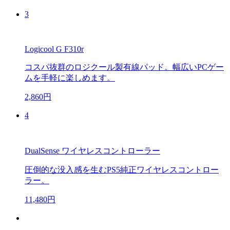
3
Logicool G F310r
コスパ抜群のロジクール製有線パッド。幅広いPCゲー
ムを手軽に楽しめます。
2,860円
4
DualSense ワイヤレスコントローラー
圧倒的な没入感を生むPS5純正ワイヤレスコントロー
ラー。
11,480円