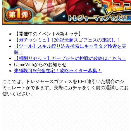
【開催中のイベント&新キャラ】
【ガチャシミュ】12th記念超スゴフェスの運試し！
【ツール】スキル絞り込み検索にキャラタグ検索を実
装！
【報酬リセット】ガープからの挑戦の攻略はこちら！
GameWithからのお知らせ
未経験可&完全在宅！攻略ライター募集！
ここでは、トレジャースゴフェスを10+1連引いた場合のシ
ミュレートができます。実際にガチャを引く前の運試しにお
使いください。