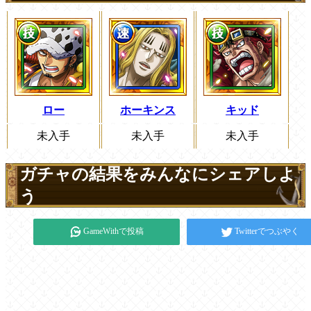
ロー
ホーキンス
キッド
未入手
未入手
未入手
ガチャの結果をみんなにシェアしよ
う
GameWithで投稿
Twitterでつぶやく