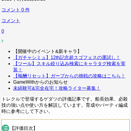
コメント
0
件
コメント
0
【開催中のイベント&新キャラ】
【ガチャシミュ】12th記念超スゴフェスの運試し！
【ツール】スキル絞り込み検索にキャラタグ検索を実
装！
【報酬リセット】ガープからの挑戦の攻略はこちら！
GameWithからのお知らせ
未経験可&完全在宅！攻略ライター募集！
トレクルで登場するゲダツの評価記事です。船長効果、必殺
技の強い点や使い方を解説しています。育成やパーティ編成
時に参考にして下さい。
【評価目次】