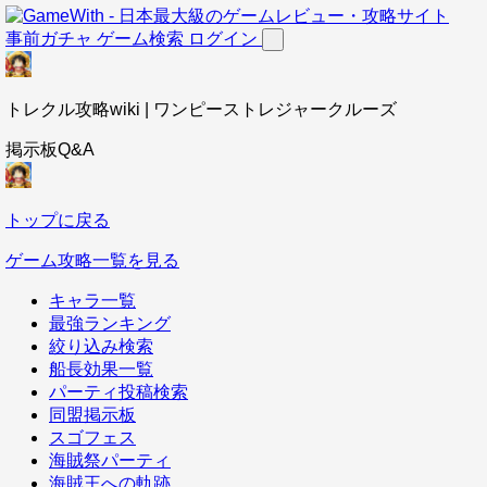
事前ガチャ
ゲーム検索
ログイン
トレクル攻略wiki | ワンピーストレジャークルーズ
掲示板Q&A
トップに戻る
ゲーム攻略一覧を見る
キャラ一覧
最強ランキング
絞り込み検索
船長効果一覧
パーティ投稿検索
同盟掲示板
スゴフェス
海賊祭パーティ
海賊王への軌跡