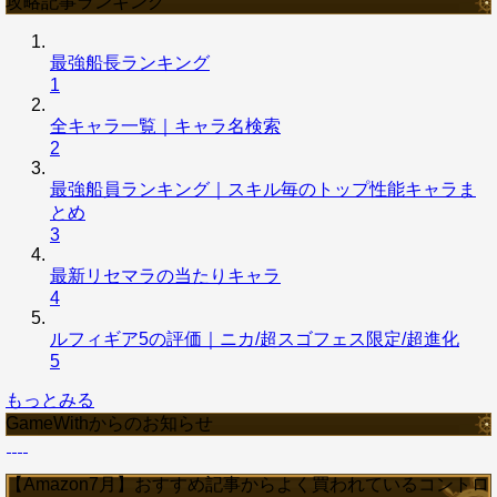
攻略記事ランキング
最強船長ランキング
1
全キャラ一覧｜キャラ名検索
2
最強船員ランキング｜スキル毎のトップ性能キャラま
とめ
3
最新リセマラの当たりキャラ
4
ルフィギア5の評価｜ニカ/超スゴフェス限定/超進化
5
もっとみる
GameWithからのお知らせ
【Amazon7月】おすすめ記事からよく買われているコントロ