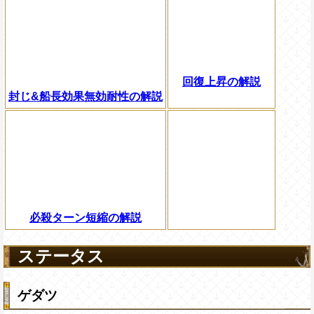
回復上昇の解説
封じ&船長効果無効耐性の解説
必殺ターン短縮の解説
ステータス
ゲダツ