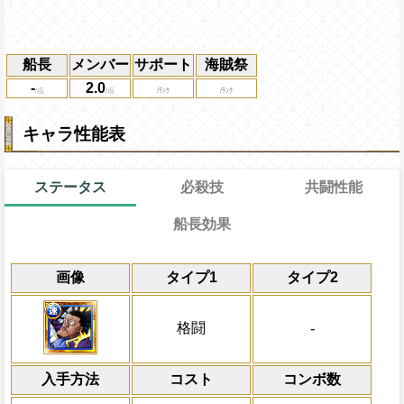
船長
メンバー
サポート
海賊祭
-
2.0
キャラ性能表
ステータス
必殺技
共闘性能
船長効果
通常
25→18ターン
通常時
共闘性能
限界突破
画像
タイプ1
タイプ2
GOODより前4連続で、以降のキャラの攻
冒険開始時の必殺ター
通常時
属性
キャラの攻撃を6倍
敵1体にキャラの攻撃×20倍の速属性ダメ
Lv上限突破
船長効果
格闘
-
にし、他の属性キャラの
ーンの間スロットの影響が少し大きくな
倍、体力を1.25倍にす
上限突破
入手方法
コスト
ターン数：8
コンボ数
敵1体のHPを25%減