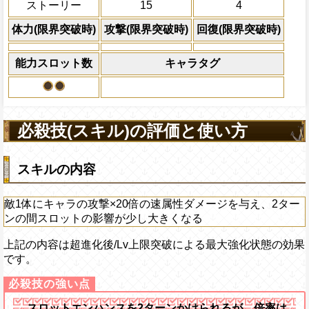
ストーリー
15
4
体力の上限を無視して
×30倍の全プレイヤ
体力(限界突破時)
攻撃(限界突破時)
回復(限界突破時)
必殺技
(最大体力の2倍上限
えている時、体力満タ
能力スロット数
キャラタグ
になる)、全プレイヤ
果無効を2ターン回復
2ターンの間敵全体の
アクション
を30%下げ、-タイプ
必殺技(スキル)の評価と使い方
スキルの内容
敵1体にキャラの攻撃×20倍の速属性ダメージを与え、2ター
ンの間スロットの影響が少し大きくなる
上記の内容は超進化後/Lv上限突破による最大強化状態の効果
です。
スロットエンハンスを2ターンかけられるが、倍率は