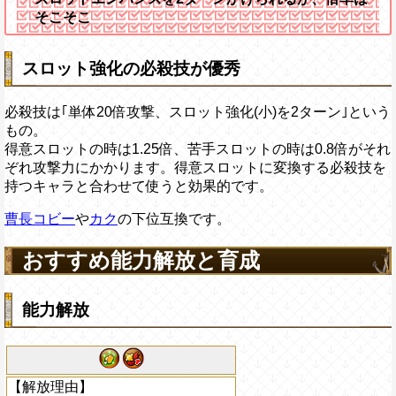
そこそこ
スロット強化の必殺技が優秀
必殺技は｢単体20倍攻撃、スロット強化(小)を2ターン｣という
もの。
得意スロットの時は1.25倍、苦手スロットの時は0.8倍がそれ
ぞれ攻撃力にかかります。得意スロットに変換する必殺技を
持つキャラと合わせて使うと効果的です。
曹長コビー
や
カク
の下位互換です。
おすすめ能力解放と育成
能力解放
【解放理由】