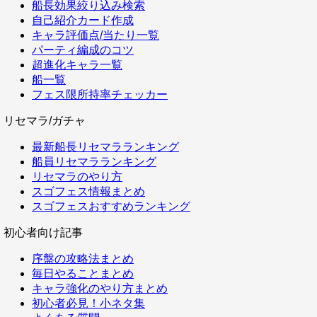
船長効果絞り込み検索
自己紹介カード作成
キャラ評価点/当たり一覧
パーティ編成のコツ
超進化キャラ一覧
船一覧
フェス限所持率チェッカー
リセマラ/ガチャ
最新船長リセマラランキング
船員リセマラランキング
リセマラのやり方
スゴフェス情報まとめ
スゴフェスおすすめランキング
初心者向け記事
序盤の攻略法まとめ
毎日やることまとめ
キャラ強化のやり方まとめ
初心者必見！小ネタ集