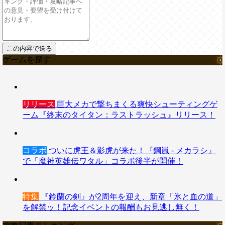
ゲームを探す
リリース
巨大メカで撃ちまくる爽快シューティングゲ
ーム『終末のタイタン：ラストラッシュ』リリース！
コラボ
ついに虎王＆影虎が来た！『鋼嵐 - メカラシ』
で「魔神英雄伝ワタル」コラボ後半が開催！
特集
『鈴蘭の剣』が2周年を迎え、新章「氷と血の道」
を解禁ッ！記念イベントの報酬もお見逃し無く！